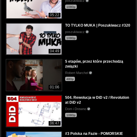
poszukiwacz
1080p
05:22
TO TYLKO MUKA | Poszukiwacz #320
poszukiwacz
1080p
04:49
5 etapów, przez które przechodzą
związki
Robert Marchel
480p
01:06
504. Rewolucja w DiD v2 / Revolution
at DiD v2
Dom i Drewno
1080p
06:47
#3 Polska na Fazie - POMORSKIE