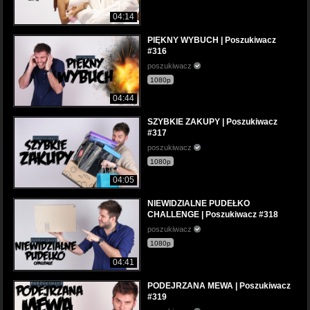
04:14
PIĘKNY WYBUCH | Poszukiwacz
#316
poszukiwacz
1080p
04:44
SZYBKIE ZAKUPY | Poszukiwacz
#317
poszukiwacz
1080p
04:05
NIEWIDZIALNE PUDEŁKO
CHALLENGE | Poszukiwacz #318
poszukiwacz
1080p
04:41
PODEJRZANA MEWA | Poszukiwacz
#319