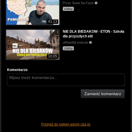
Przez Świat Na Fazie
1080p
41:13
NIE DLA BIEDAKOW - ETON - Szkoła
dla przyszłych elit
uRbanWLondynie
1080p
10:05
Komentarze
Zamieść komentarz
Przejdź do pełnej wersji cda.pl