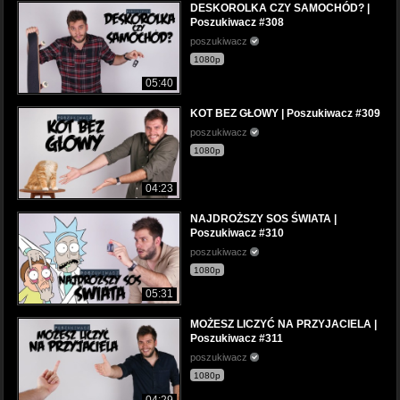
DESKOROLKA CZY SAMOCHÓD? |
Poszukiwacz #308
poszukiwacz
1080p
05:40
KOT BEZ GŁOWY | Poszukiwacz #309
poszukiwacz
1080p
04:23
NAJDROŻSZY SOS ŚWIATA |
Poszukiwacz #310
poszukiwacz
1080p
05:31
MOŻESZ LICZYĆ NA PRZYJACIELA |
Poszukiwacz #311
poszukiwacz
1080p
04:29