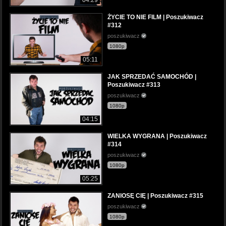
ŻYCIE TO NIE FILM | Poszukiwacz
#312
poszukiwacz
1080p
05:11
JAK SPRZEDAĆ SAMOCHÓD |
Poszukiwacz #313
poszukiwacz
1080p
04:15
WIELKA WYGRANA | Poszukiwacz
#314
poszukiwacz
1080p
05:25
ZANIOSĘ CIĘ | Poszukiwacz #315
poszukiwacz
1080p