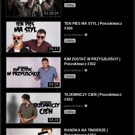
1080p
01:29:24
TEN PIES MA STYL | Poszukiwacz
#300
poszukiwacz
1080p
04:17
KIM ZOSTAĆ W PRZYSZŁOŚCI? |
Poszukiwacz #302
poszukiwacz
1080p
04:29
TAJEMNICZY CIEŃ | Poszukiwacz
#303
poszukiwacz
1080p
04:19
RANDKA NA TINDERZE |