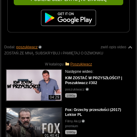
Dodał:
poszukiwacz
zwiń opis video
ZOSTAŃ ZE MNĄ, SUBSKRYBUJ i PAMIĘTAJ O DZWONKU
W katalogu:
Poszukiwacz
Następne wideo:
KIM ZOSTAĆ W PRZYSZŁOŚCI? |
Poszukiwacz #302
poszukiwacz
1080p
04:29
Fox: Grzechy przeszłości (2017)
Lektor PL
Filmy Akcji
premium
1080p
01:40:41