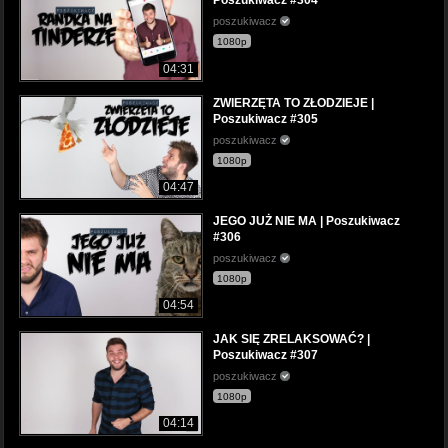
Poszukiwacz #304
poszukiwacz
1080p
04:31
ZWIERZĘTA TO ZŁODZIEJE |
Poszukiwacz #305
poszukiwacz
1080p
04:47
JEGO JUŻ NIE MA | Poszukiwacz
#306
poszukiwacz
1080p
04:54
JAK SIĘ ZRELAKSOWAĆ? |
Poszukiwacz #307
poszukiwacz
1080p
04:14