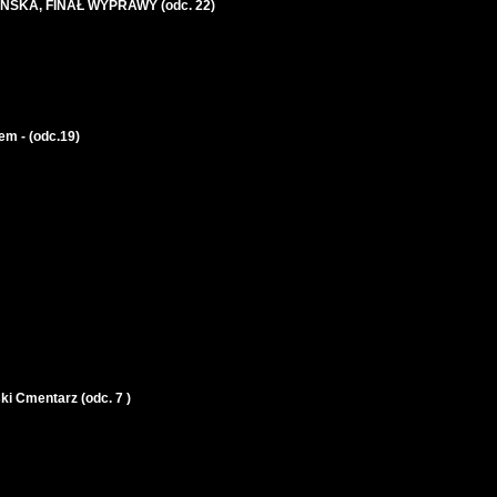
ŃSKA, FINAŁ WYPRAWY (odc. 22)
em - (odc.19)
ki Cmentarz (odc. 7 )