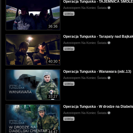
Operacja Tunguska - TAJEMNICA SMOLE
Autostopem Na Koniec Świata
1080p
36:36
Operacja Tunguska - Tarapaty nad Bajkał
Autostopem Na Koniec Świata
1080p
40:30
Operacja Tunguska - Wanawara (odc.13)
Autostopem Na Koniec Świata
1080p
33:27
Operacja Tunguska - W drodze na Diabels
Autostopem Na Koniec Świata
1080p
44:47