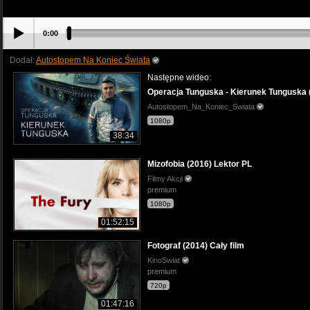
0:00
Dodał:
Autostopem Na Koniec Świata
Następne wideo:
Operacja Tunguska - Kierunek Tunguska (
Autostopem_Na_Koniec_Swiata
1080p
38:34
Mizofobia (2016) Lektor PL
Filmy Akcji
premium
1080p
01:52:15
Fotograf (2014) Cały film
KinoSwiat
premium
720p
01:47:16