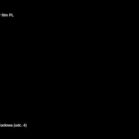
 film PL
atłowa (odc. 4)