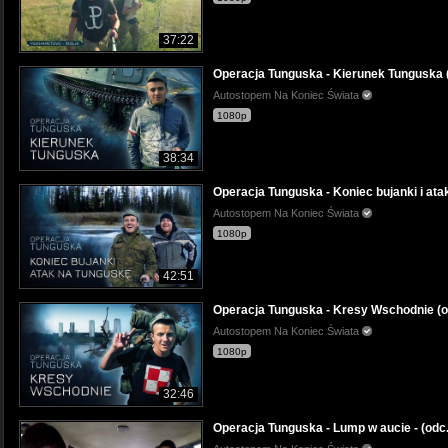
37:22
Operacja Tunguska - Kierunek Tunguska (
Autostopem Na Koniec Świata
1080p
38:34
Operacja Tunguska - Koniec bujanki i ata
Autostopem Na Koniec Świata
1080p
42:51
Operacja Tunguska - Kresy Wschodnie (o
Autostopem Na Koniec Świata
1080p
32:46
Operacja Tunguska - Lump w aucie - (odc.