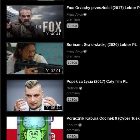
Fox: Grzechy przeszłości (2017) Lektor 
Filmy Akcji
premium
1080p
01:40:41
Surinam: Gra o władzę (2020) Lektor PL
Filmy Akcji
premium
1080p
01:32:01
Popek za życia (2017) Cały film PL
Netlook
premium
1080p
01:06:44
Porucznik Kabura Odcinek 9 (Cyber Tusk
Kabura
premium
1080p