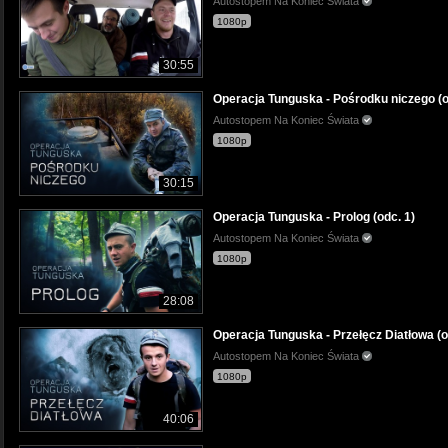
Autostopem Na Koniec Świata
1080p
30:55
Operacja Tunguska - Pośrodku niczego (o
Autostopem Na Koniec Świata
1080p
30:15
Operacja Tunguska - Prolog (odc. 1)
Autostopem Na Koniec Świata
1080p
28:08
Operacja Tunguska - Przełęcz Diatłowa (o
Autostopem Na Koniec Świata
1080p
40:06