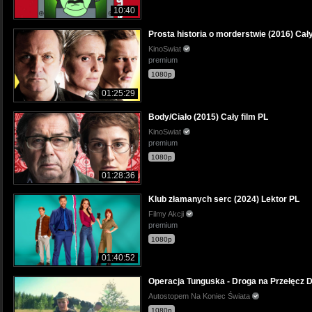
10:40
Prosta historia o morderstwie (2016) Cały
KinoSwiat
premium
1080p
01:25:29
Body/Ciało (2015) Cały film PL
KinoSwiat
premium
1080p
01:28:36
Klub złamanych serc (2024) Lektor PL
Filmy Akcji
premium
1080p
01:40:52
Operacja Tunguska - Droga na Przełęcz Di
Autostopem Na Koniec Świata
1080p