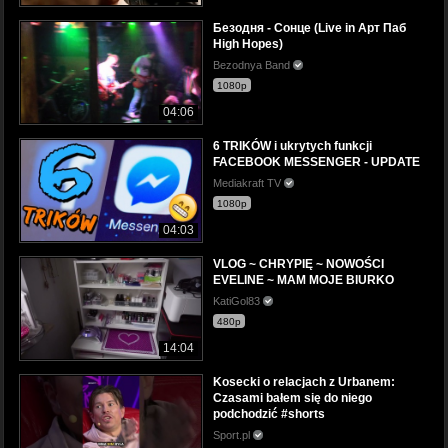
Безодня - Сонце (Live in Арт Паб
High Hopes)
Bezodnya Band
1080p
04:06
6 TRIKÓW i ukrytych funkcji
FACEBOOK MESSENGER - UPDATE
Mediakraft TV
1080p
04:03
VLOG ~ CHRYPIĘ ~ NOWOŚCI
EVELINE ~ MAM MOJE BIURKO
KatiGol83
480p
14:04
Kosecki o relacjach z Urbanem:
Czasami bałem się do niego
podchodzić #shorts
Sport.pl