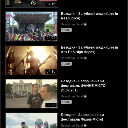
04:16
Безодня - Загублені люди (Live in
Respublica)
Bezodnya Band
1080p
04:02
Безодня - Загублені люди (Live in
Арт Паб High Hopes)
Bezodnya Band
1080p
04:16
Безодня - Запрошення на
фестиваль ФАЙНЕ МІСТО
21.07.2013
Bezodnya Band
1080p
00:25
Безодня - Запрошення на
фестиваль Файне Місто!
Bezodnya Band