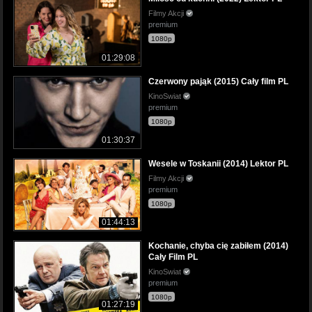
Filmy Akcji
premium
1080p
01:29:08
Czerwony pająk (2015) Cały film PL
KinoSwiat
premium
1080p
01:30:37
Wesele w Toskanii (2014) Lektor PL
Filmy Akcji
premium
1080p
01:44:13
Kochanie, chyba cię zabiłem (2014)
Cały Film PL
KinoSwiat
premium
1080p
01:27:19