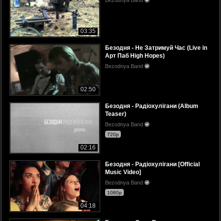
03:35
Безодня - Не Затримуй Час (Live in
Арт Паб High Hopes)
Bezodnya Band
02:50
Безодня - Радіохулігани (Album
Teaser)
Bezodnya Band
720p
02:16
Безодня - Радіохулігани [Official
Music Video]
Bezodnya Band
1080p
04:18