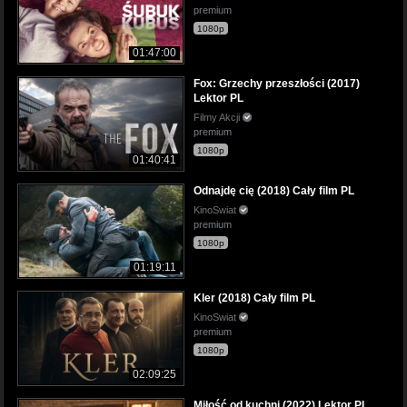
premium
1080p
01:47:00
Fox: Grzechy przeszłości (2017)
Lektor PL
Filmy Akcji
premium
1080p
01:40:41
Odnajdę cię (2018) Cały film PL
KinoSwiat
premium
1080p
01:19:11
Kler (2018) Cały film PL
KinoSwiat
premium
1080p
02:09:25
Miłość od kuchni (2022) Lektor PL