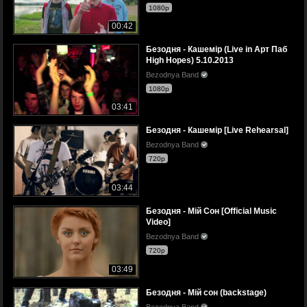
1080p
00:42
Безодня - Кашемір (Live in Арт Паб
High Hopes) 5.10.2013
Bezodnya Band
1080p
03:41
Безодня - Кашемір [Live Rehearsal]
Bezodnya Band
720p
03:44
Безодня - Мій Сон [Official Music
Video]
Bezodnya Band
720p
03:49
Безодня - Мій сон (backstage)
Bezodnya Band