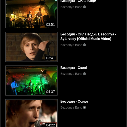
Безодня - Сила Води
Bezodnya Band
03:51
Безодня - Сила води / Bezodnya -
Syla vody [Official Music Video]
Bezodnya Band
03:41
Безодня - Скелі
Bezodnya Band
04:37
Безодня - Сонце
Bezodnya Band
04:22