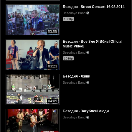
Безодня - Street Concert 16.08.2014
Bezodnya Band
1080p
03:08
Безодня - Все Зле Я Вбив [Official
Music Video]
Bezodnya Band
1080p
03:23
Безодня - Живи
Bezodnya Band
04:09
Безодня - Загублені люди
Bezodnya Band