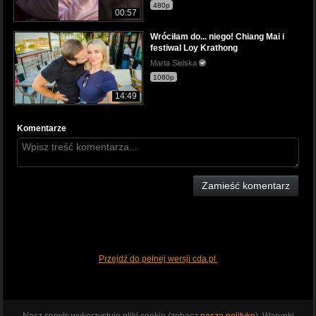
480p
00:57
Wróciłam do... niego! Chiang Mai i
festiwal Loy Krathong
Marta Sielska
1080p
14:49
Komentarze
Zamieść komentarz
Przejdź do pełnej wersji cda.pl
Nasz serwis wykorzystuje pliki cookie (zobacz
naszą politykę
). Warunki