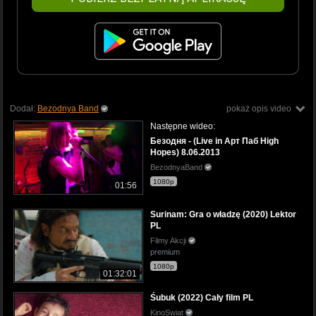
Dodał:
Bezodnya Band
pokaż opis video
Następne wideo:
Безодня - (Live in Арт Паб High
Hopes) 8.06.2013
BezodnyaBand
1080p
01:56
Surinam: Gra o władzę (2020) Lektor
PL
Filmy Akcji
premium
1080p
01:32:01
Śubuk (2022) Cały film PL
KinoSwiat