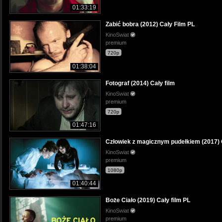
01:33:19
Zabić bobra (2012) Cały Film PL
KinoSwiat
premium
720p
01:38:04
Fotograf (2014) Cały film
KinoSwiat
premium
720p
01:47:16
Człowiek z magicznym pudełkiem (2017) C
KinoSwiat
premium
1080p
01:40:44
Boże Ciało (2019) Cały film PL
KinoSwiat
premium