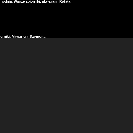
odnia. Wasze zbiorniki, akwarium Rafała.
iorniki. Akwarium Szymona.
,5l Rafała, 54l Maksa.
cę za swoje zbiorniki ?