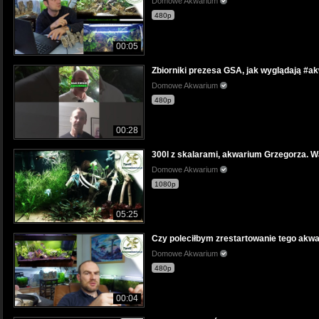
Domowe Akwarium
480p
00:05
Zbiorniki prezesa GSA, jak wyglądają #
Domowe Akwarium
480p
00:28
300l z skalarami, akwarium Grzegorza. Wa
Domowe Akwarium
1080p
05:25
Czy poleciłbym zrestartowanie tego akwa
Domowe Akwarium
480p
00:04