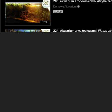
200l akwarium środowiskowe- Afryka zach
Domowe Akwarium
1080p
03:30
224l Akwarium z wężogłowami. Wasze zb
Domowe Akwarium
1080p
08:07
Wasze zbiorniki. 100l Akwarium Michała, 8
Domowe Akwarium
1080p
10:58
Ile kosztuje utrzymanie akwarium ? Ile pła
Domowe Akwarium
1080p
14:49