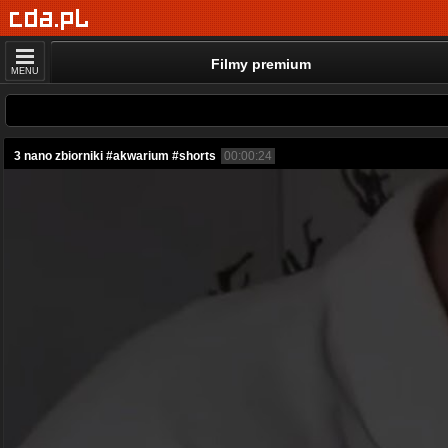
Filmy premium
MENU
3 nano zbiorniki #akwarium #shorts
00:00:24