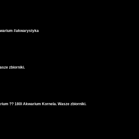
akwarium #akwarystyka
sze zbiorniki.
rium ?? 180l Akwarium Kornela. Wasze zbiorniki.