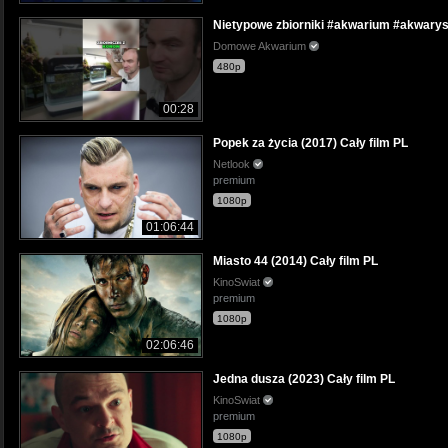
Nietypowe zbiorniki #akwarium #akwaryst
Domowe Akwarium
480p
00:28
Popek za życia (2017) Cały film PL
Netlook
premium
1080p
01:06:44
Miasto 44 (2014) Cały film PL
KinoSwiat
premium
1080p
02:06:46
Jedna dusza (2023) Cały film PL
KinoSwiat
premium
1080p