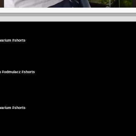
warium #shorts
m #odmulacz #shorts
warium #shorts