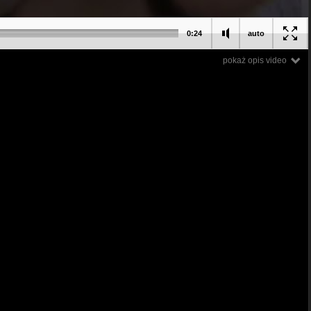
0:24
auto
pokaż opis video