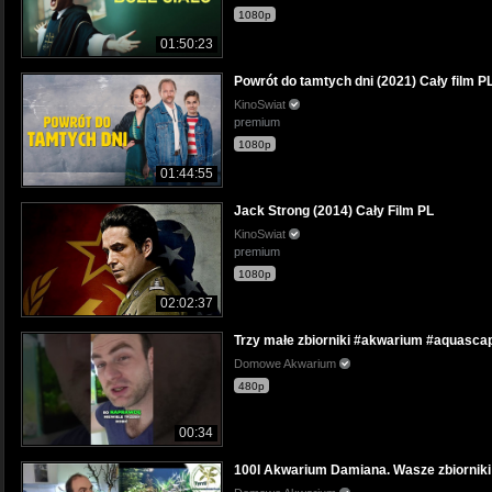
1080p
01:50:23
Powrót do tamtych dni (2021) Cały film P
KinoSwiat
premium
1080p
01:44:55
Jack Strong (2014) Cały Film PL
KinoSwiat
premium
1080p
02:02:37
Trzy małe zbiorniki #akwarium #aquasca
Domowe Akwarium
480p
00:34
100l Akwarium Damiana. Wasze zbiorniki