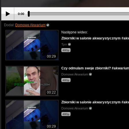
0:00
Dodał:
Domowe Akwarium
Następne wideo:
Zbiorniki w salonie akwarystycznym #ak
Tyrr
480p
00:29
Czy odmulam swoje zbiorniki? #akwariu
Domowe Akwarium
480p
00:22
Zbiorniki w salonie akwarystycznym #ak
Domowe Akwarium
480p
00:29