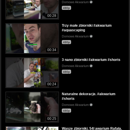
Domowe Akwarium
480p
00:28
Trzy małe zbiorniki #akwarium
#aquascaping
Domowe Akwarium
480p
00:34
3 nano zbiorniki #akwarium #shorts
Domowe Akwarium
480p
00:24
Naturalne dekoracje. #akwarium
#shorts
Domowe Akwarium
480p
00:25
Wasze zbiorniki. 54l awarium Rafała.