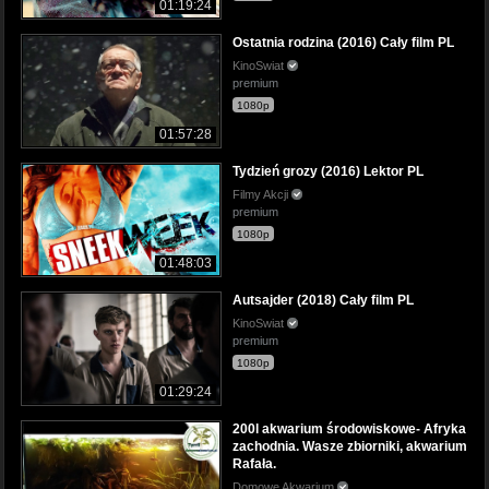
01:19:24
Ostatnia rodzina (2016) Cały film PL
KinoSwiat
premium
1080p
01:57:28
Tydzień grozy (2016) Lektor PL
Filmy Akcji
premium
1080p
01:48:03
Autsajder (2018) Cały film PL
KinoSwiat
premium
1080p
01:29:24
200l akwarium środowiskowe- Afryka
zachodnia. Wasze zbiorniki, akwarium
Rafała.
Domowe Akwarium