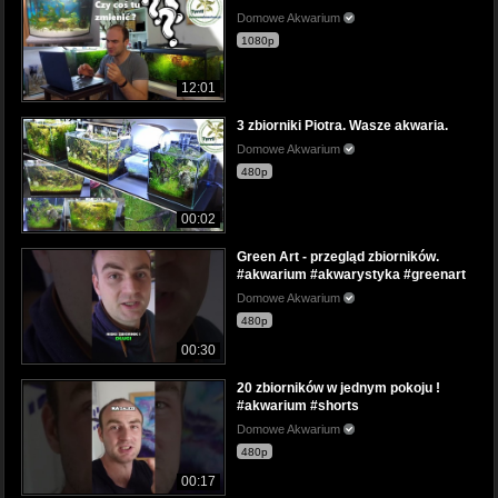
Domowe Akwarium
1080p
12:01
3 zbiorniki Piotra. Wasze akwaria.
Domowe Akwarium
480p
00:02
Green Art - przegląd zbiorników.
#akwarium #akwarystyka #greenart
Domowe Akwarium
480p
00:30
20 zbiorników w jednym pokoju !
#akwarium #shorts
Domowe Akwarium
480p
00:17