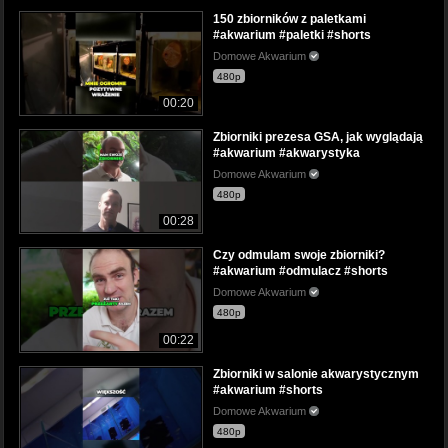
150 zbiorników z paletkami
#akwarium #paletki #shorts
Domowe Akwarium
480p
00:20
Zbiorniki prezesa GSA, jak wyglądają
#akwarium #akwarystyka
Domowe Akwarium
480p
00:28
Czy odmulam swoje zbiorniki?
#akwarium #odmulacz #shorts
Domowe Akwarium
480p
00:22
Zbiorniki w salonie akwarystycznym
#akwarium #shorts
Domowe Akwarium
480p