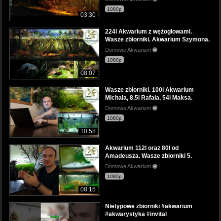
1080p
03:30
224l Akwarium z wężogłowami.
Wasze zbiorniki. Akwarium Szymona.
Domowe Akwarium
1080p
08:07
Wasze zbiorniki. 100l Akwarium
Michała, 8,5l Rafała, 54l Maksa.
Domowe Akwarium
1080p
10:58
Akwarium 112l oraz 80l od
Amadeusza. Wasze zbiorniki 5.
Domowe Akwarium
1080p
08:15
Nietypowe zbiorniki #akwarium
#akwarystyka #invital