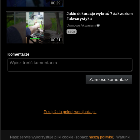
00:29
Jakie dekoracje wybrać ? #akwarium
#akwarystyka
Domowe Akwarium
480p
00:21
Komentarze
Zamieść komentarz
Przejdź do pełnej wersji cda.pl
Nasz serwis wykorzystuje pliki cookie (zobacz
naszą politykę
). Warunki