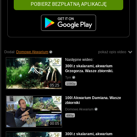
POBIERZ BEZPŁATNĄ APLIKACJĘ
Dodał:
Domowe Akwarium
pokaż opis video
Następne wideo:
300l z skalarami, akwarium
Grzegorza. Wasze zbiorniki.
Tyrr
1080p
05:25
100l Akwarium Damiana. Wasze
zbiorniki
Domowe Akwarium
480p
00:05
300l z skalarami, akwarium