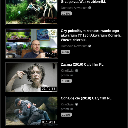
Grzegorza. Wasze zbiorniki.
Domowe Akwarium
1080p
05:25
Czy poleciłbym zrestartowanie tego
akwarium ?? 180l Akwarium Kornela.
Wasze zbiorniki.
Domowe Akwarium
480p
00:04
Zaćma (2016) Cały film PL
KinoSwiat
premium
1080p
01:49:33
Odnajdę cię (2018) Cały film PL
KinoSwiat
premium
1080p
01:19:11