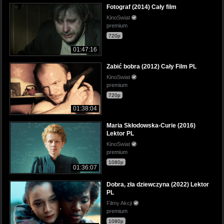
Fotograf (2014) Cały film
KinoSwiat
premium
720p
01:47:16
Zabić bobra (2012) Cały Film PL
KinoSwiat
premium
720p
01:38:04
Maria Skłodowska-Curie (2016)
Lektor PL
KinoSwiat
premium
1080p
01:36:07
Dobra, zła dziewczyna (2022) Lektor
PL
Filmy Akcji
premium
1080p