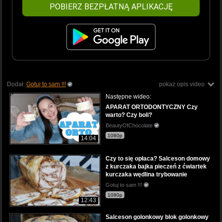
POBIERZ BEZPŁATNĄ APLIKACJĘ
Dodał:
Gotuj to sam !!!
pokaż opis video
Następne wideo:
APARAT ORTODONTYCZNY Czy
warto? Czy boli?
BeautyOfChocolate
1080p
14:04
Czy to się opłaca? Salceson domowy
z kurczaka bajka pieczeń z ćwiartek
kurczaka wędlina trybowanie
Gotuj to sam !!!
1080p
12:43
Salceson golonkowy blok golonkowy