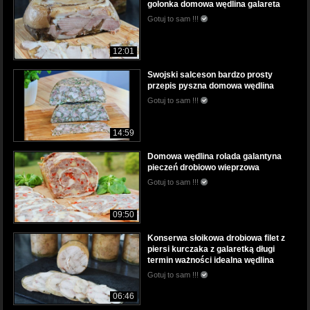
golonka domowa wędlina galareta
Gotuj to sam !!!
12:01
Swojski salceson bardzo prosty
przepis pyszna domowa wędlina
Gotuj to sam !!!
14:59
Domowa wędlina rolada galantyna
pieczeń drobiowo wieprzowa
Gotuj to sam !!!
09:50
Konserwa słoikowa drobiowa filet z
piersi kurczaka z galaretką długi
termin ważności idealna wędlina
Gotuj to sam !!!
06:46