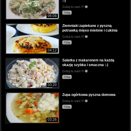
:-)
Gotuj to sam !!!
720p
06:08
Ziemniaki zapiekane z pyszną
potrawką mięso mielone i cukinia
Gotuj to sam !!!
720p
04:12
Sałatka z makaronem na każdą
okazję szybka i smaczna :-)
Gotuj to sam !!!
720p
03:20
Zupa ogórkowa pyszna domowa
Gotuj to sam !!!
720p
03:26