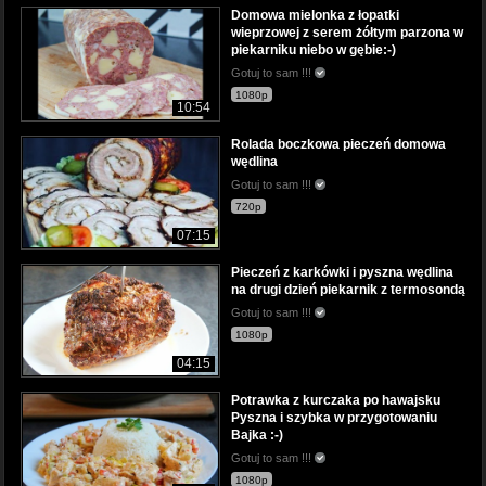
Domowa mielonka z łopatki
wieprzowej z serem żółtym parzona w
piekarniku niebo w gębie:-)
Gotuj to sam !!!
1080p
10:54
Rolada boczkowa pieczeń domowa
wędlina
Gotuj to sam !!!
720p
07:15
Pieczeń z karkówki i pyszna wędlina
na drugi dzień piekarnik z termosondą
Gotuj to sam !!!
1080p
04:15
Potrawka z kurczaka po hawajsku
Pyszna i szybka w przygotowaniu
Bajka :-)
Gotuj to sam !!!
1080p