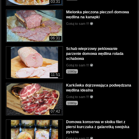
03:31
Mielonka pieczona pieczeń domowa
wędlina na kanapki
Gotuj to sam !!!
06:31
Schab wieprzowy peklowanie
parzenie domowa wędlina rolada
schabowa
Gotuj to sam !!!
1080p
11:51
Karkówka dojrzewająca podwędzana
wędlina idealna
Gotuj to sam !!!
1080p
07:42
Domowa konserwa w słoiku filet z
piersi kurczaka z galaretką swojska
pyszna
Gotuj to sam !!!