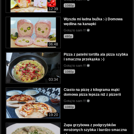
1080p
12:39
Wyszła mi ładna buźka :-) Domowa
wędlina na kanapki
Gotuj to sam !!!
480p
06:48
Pizza z patelni tortilla ala pizza szybka
i smaczna przekąska :-)
Gotuj to sam !!!
1080p
03:34
Ciasto na pizzę z kilograma mąki
domowa pizza lepsza niż z pizzerii
Gotuj to sam !!!
1080p
19:20
Zupa grzybowa z podgrzybków
mrożonych szybka i bardzo smaczna