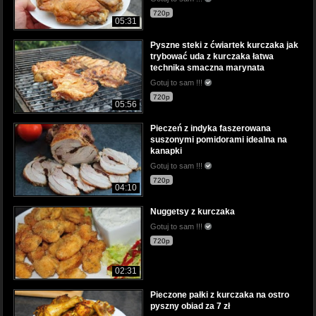
720p
05:31
Pyszne steki z ćwiartek kurczaka jak
trybować uda z kurczaka łatwa
technika smaczna marynata
Gotuj to sam !!!
720p
05:56
Pieczeń z indyka faszerowana
suszonymi pomidorami idealna na
kanapki
Gotuj to sam !!!
720p
04:10
Nuggetsy z kurczaka
Gotuj to sam !!!
720p
02:31
Pieczone pałki z kurczaka na ostro
pyszny obiad za 7 zł