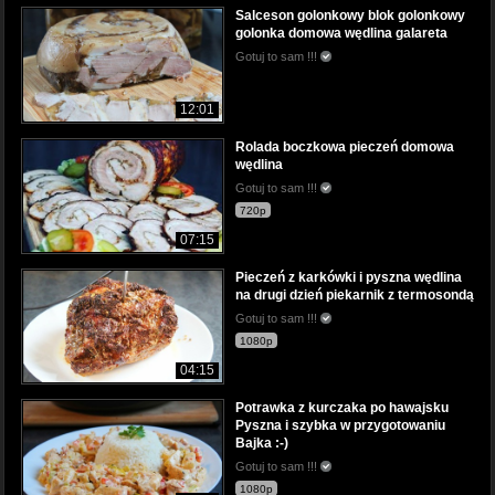
Salceson golonkowy blok golonkowy
golonka domowa wędlina galareta
Gotuj to sam !!!
12:01
Rolada boczkowa pieczeń domowa
wędlina
Gotuj to sam !!!
720p
07:15
Pieczeń z karkówki i pyszna wędlina
na drugi dzień piekarnik z termosondą
Gotuj to sam !!!
1080p
04:15
Potrawka z kurczaka po hawajsku
Pyszna i szybka w przygotowaniu
Bajka :-)
Gotuj to sam !!!
1080p