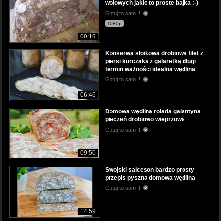
wołowych jakie to proste bajka :-)
Gotuj to sam !!!
1080p
09:19
Konserwa słoikowa drobiowa filet z
piersi kurczaka z galaretką długi
termin ważności idealna wędlina
Gotuj to sam !!!
06:46
Domowa wędlina rolada galantyna
pieczeń drobiowo wieprzowa
Gotuj to sam !!!
09:50
Swojski salceson bardzo prosty
przepis pyszna domowa wędlina
Gotuj to sam !!!
14:59