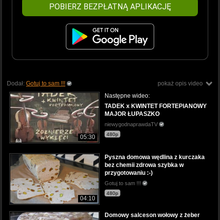
POBIERZ BEZPŁATNĄ APLIKACJĘ
Dodał:
Gotuj to sam !!!
pokaż opis video
Następne wideo:
TADEK x KWINTET FORTEPIANOWY
MAJOR ŁUPASZKO
niewygodnaprawdaTV
480p
05:30
Pyszna domowa wędlina z kurczaka
bez chemii zdrowa szybka w
przygotowaniu :-)
Gotuj to sam !!!
480p
04:10
Domowy salceson wołowy z żeber