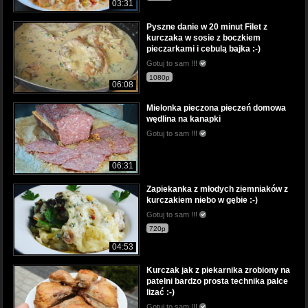
03:31
Pyszne danie w 20 minut Filet z
kurczaka w sosie z boczkiem
pieczarkami i cebulą bajka :-)
Gotuj to sam !!!
1080p
06:08
Mielonka pieczona pieczeń domowa
wędlina na kanapki
Gotuj to sam !!!
06:31
Zapiekanka z młodych ziemniaków z
kurczakiem niebo w gębie :-)
Gotuj to sam !!!
720p
04:53
Kurczak jak z piekarnika zrobiony na
patelni bardzo prosta technika palce
lizać :-)
Gotuj to sam !!!