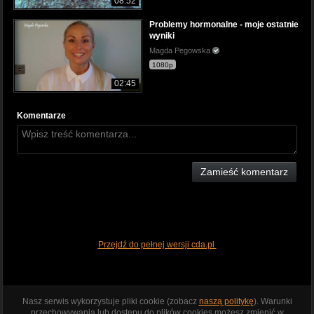
08:52
Problemy hormonalne - moje ostatnie
wyniki
Magda Pegowska
1080p
02:45
Komentarze
Zamieść komentarz
Przejdź do pełnej wersji cda.pl
Nasz serwis wykorzystuje pliki cookie (zobacz
naszą politykę
). Warunki
przechowywania lub dostępu do plików cookies możesz zmienić w