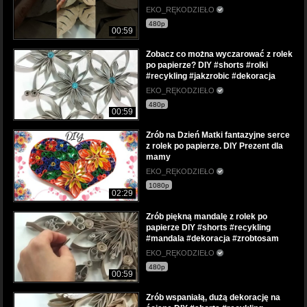
EKO_RĘKODZIEŁO
480p
00:59
Zobacz co można wyczarować z rolek
po papierze? DIY #shorts #rolki
#recykling #jakzrobic #dekoracja
EKO_RĘKODZIEŁO
480p
00:59
Zrób na Dzień Matki fantazyjne serce
z rolek po papierze. DIY Prezent dla
mamy
EKO_RĘKODZIEŁO
1080p
02:29
Zrób piękną mandalę z rolek po
papierze DIY #shorts #recykling
#mandala #dekoracja #zrobtosam
EKO_RĘKODZIEŁO
480p
00:59
Zrób wspaniałą, dużą dekorację na