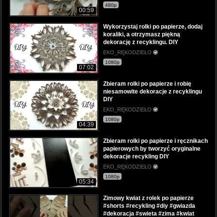
480p
00:59
Wykorzystaj rolki po papierze, dodaj
koraliki, a otrzymasz piękną
dekorację z recyklingu. DIY
EKO_RĘKODZIEŁO
1080p
07:02
Zbieram rolki po papierze i robię
niesamowite dekoracje z recyklingu
DIY
EKO_RĘKODZIEŁO
1080p
04:39
Zbieram rolki po papierze i ręcznikach
papierowych by tworzyć oryginalne
dekoracje recykling DIY
EKO_RĘKODZIEŁO
1080p
05:34
Zimowy kwiat z rolek po papierze
#shorts #recykling #diy #gwiazda
#dekoracja #swieta #zima #kwiat