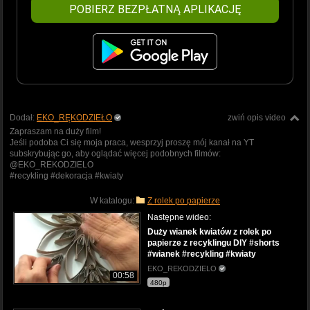
POBIERZ BEZPŁATNĄ APLIKACJĘ
Dodał:
EKO_RĘKODZIEŁO
zwiń opis video
Zapraszam na duży film!
Jeśli podoba Ci się moja praca, wesprzyj proszę mój kanał na YT
subskrybując go, aby oglądać więcej podobnych filmów:
@EKO_REKODZIELO
#recykling #dekoracja #kwiaty
W katalogu:
Z rolek po papierze
Następne wideo:
Duży wianek kwiatów z rolek po
papierze z recyklingu DIY #shorts
#wianek #recykling #kwiaty
EKO_REKODZIELO
00:58
480p