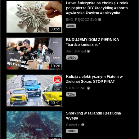
Łatwa śnieżynka na choinkę z rolek
po papierze DIY #recykling #shorts
#gwiazdka #swieta #sniezynka
EKO_RĘKODZIEŁO
480p
00:55
BUDUJEMY DOM Z PIERNIKA
*bardzo śmiesznie*
Just Siblings!
1080p
10:28
Kolizja z elektrycznym Fiatem w
Zielonej Górze. STOP PIRAT
STOP PIRAT
720p
00:41
Snorkling w Tajlandii i Bezludna
Wyspa
Cleverius
1080p