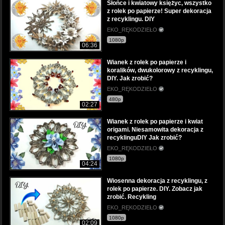
Słońce i kwiatowy księżyc, wszystko
z rolek po papierze! Super dekoracja
z recyklingu. DIY
EKO_RĘKODZIEŁO
1080p
06:36
Wianek z rolek po papierze i
koralików, dwukolorowy z recyklingu,
DIY. Jak zrobić?
EKO_RĘKODZIEŁO
480p
02:27
Wianek z rolek po papierze i kwiat
origami. Niesamowita dekoracja z
recyklinguDIY Jak zrobić?
EKO_RĘKODZIEŁO
1080p
04:24
Wiosenna dekoracja z recyklingu, z
rolek po papierze. DIY. Zobacz jak
zrobić. Recykling
EKO_RĘKODZIEŁO
1080p
02:09