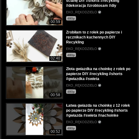
ścianę DIY #shorts #recykling
#dekoracja #zrobtosam #diy
EKO_RĘKODZIEŁO
480p
00:59
Zrobiłam to z rolek po papierze i
ręcznikach kuchennych DIY
Recykling
EKO_RĘKODZIEŁO
480p
02:40
Złota gwiazdka na choinkę z rolek po
papierze DIY #recykling #shorts
#gwiazdka #swieta
EKO_RĘKODZIEŁO
480p
00:58
Łatwa gwiazda na choinkę z 12 rolek
po papierze DIY #recykling #shorts
#gwiazda #swieta #nachoinke
EKO_RĘKODZIEŁO
480p
00:52