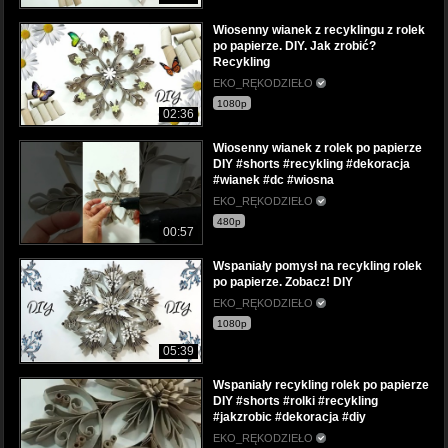
Wiosenny wianek z recyklingu z rolek
po papierze. DIY. Jak zrobić?
Recykling
EKO_RĘKODZIEŁO
1080p
02:36
Wiosenny wianek z rolek po papierze
DIY #shorts #recykling #dekoracja
#wianek #dc #wiosna
EKO_RĘKODZIEŁO
480p
00:57
Wspaniały pomysł na recykling rolek
po papierze. Zobacz! DIY
EKO_RĘKODZIEŁO
1080p
05:39
Wspaniały recykling rolek po papierze
DIY #shorts #rolki #recykling
#jakzrobic #dekoracja #diy
EKO_RĘKODZIEŁO