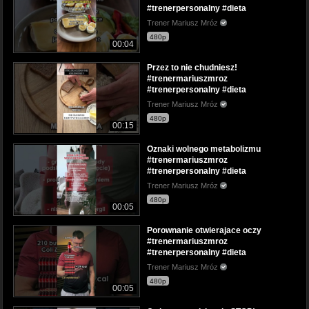
#trenerpersonalny #dieta
Trener Mariusz Mróz
480p
00:04
Przez to nie chudniesz!
#trenermariuszmroz
#trenerpersonalny #dieta
Trener Mariusz Mróz
480p
00:15
Oznaki wolnego metabolizmu
#trenermariuszmroz
#trenerpersonalny #dieta
Trener Mariusz Mróz
480p
00:05
Porownanie otwierajace oczy
#trenermariuszmroz
#trenerpersonalny #dieta
Trener Mariusz Mróz
480p
00:05