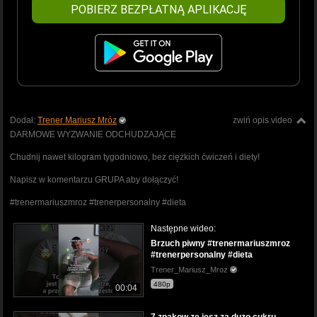
POBIERZ BEZPŁATNĄ APLIKACJĘ
Dodał:
Trener Mariusz Mróz
zwiń opis video
DARMOWE WYZWANIE ODCHUDZAJĄCE
Chudnij nawet kilogram tygodniowo, bez ciężkich ćwiczeń i diety!
Napisz w komentarzu GRUPA aby dołączyć!
#trenermariuszmroz #trenerpersonalny #dieta
Następne wideo:
Brzuch piwny #trenermariuszmroz
#trenerpersonalny #dieta
Trener_Mariusz_Mroz
480p
00:04
7 znakow ze jesz za duzo cukru