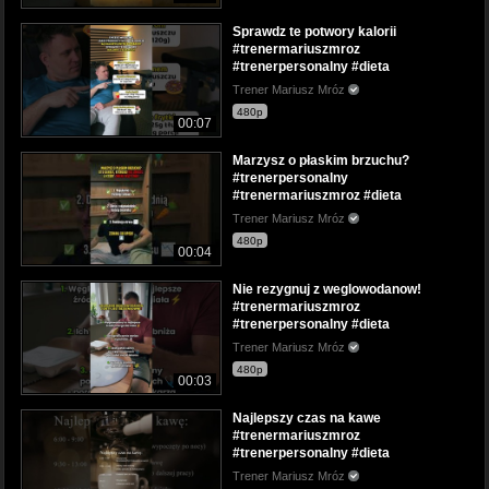
Sprawdz te potwory kalorii
#trenermariuszmroz
#trenerpersonalny #dieta
Trener Mariusz Mróz
480p
00:07
Marzysz o płaskim brzuchu?
#trenerpersonalny
#trenermariuszmroz #dieta
Trener Mariusz Mróz
480p
00:04
Nie rezygnuj z weglowodanow!
#trenermariuszmroz
#trenerpersonalny #dieta
Trener Mariusz Mróz
480p
00:03
Najlepszy czas na kawe
#trenermariuszmroz
#trenerpersonalny #dieta
Trener Mariusz Mróz