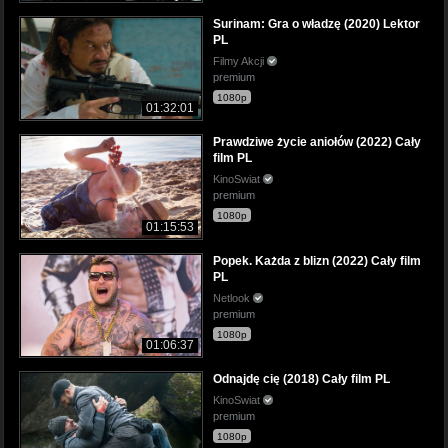
Surinam: Gra o władzę (2020) Lektor
PL
Filmy Akcji
premium
1080p
01:32:01
Prawdziwe życie aniołów (2022) Cały
film PL
KinoSwiat
premium
1080p
01:15:53
Popek. Każda z blizn (2022) Cały film
PL
Netlook
premium
1080p
01:06:37
Odnajdę cię (2018) Cały film PL
KinoSwiat
premium
1080p