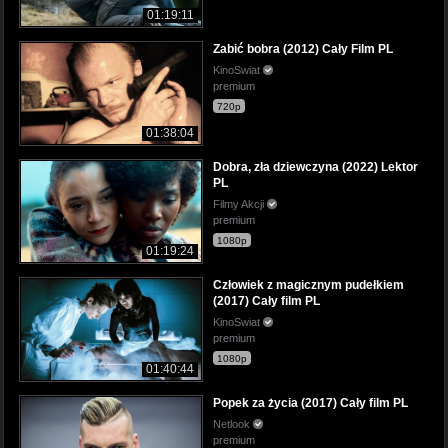
01:19:11
Zabić bobra (2012) Cały Film PL
KinoSwiat
premium
720p
01:38:04
Dobra, zła dziewczyna (2022) Lektor
PL
Filmy Akcji
premium
1080p
01:19:24
Człowiek z magicznym pudełkiem
(2017) Cały film PL
KinoSwiat
premium
1080p
01:40:44
Popek za życia (2017) Cały film PL
Netlook
premium