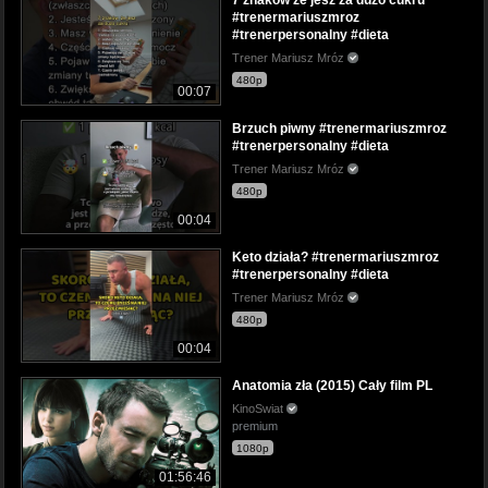
#trenermariuszmroz
#trenerpersonalny #dieta
Trener Mariusz Mróz
480p
00:07
Brzuch piwny #trenermariuszmroz
#trenerpersonalny #dieta
Trener Mariusz Mróz
480p
00:04
Keto działa? #trenermariuszmroz
#trenerpersonalny #dieta
Trener Mariusz Mróz
480p
00:04
Anatomia zła (2015) Cały film PL
KinoSwiat
premium
1080p
01:56:46