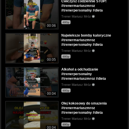
Cwiczysz codziennie STOP!
#trenermariuszmroz
#trenerpersonalny #dieta
Trener Mariusz Mróz
480p
00:06
Najwieksze bomby kaloryczne
#trenermariuszmroz
#trenerpersonalny #dieta
Trener Mariusz Mróz
480p
00:05
Alkohol a odchudzanie
#trenerpersonalny
#trenermariuszmroz #dieta
Trener Mariusz Mróz
480p
00:04
Olej kokosowy do smazenia
#trenermariuszmroz
#trenerpersonalny #dieta
Trener Mariusz Mróz
480p
00:04