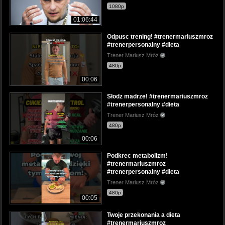
1080p
01:06:44
Odpusc trening! #trenermariuszmroz
#trenerpersonalny #dieta
Trener Mariusz Mróz
480p
00:06
Słodz madrze! #trenermariuszmroz
#trenerpersonalny #dieta
Trener Mariusz Mróz
480p
00:06
Podkrec metabolizm!
#trenermariuszmroz
#trenerpersonalny #dieta
Trener Mariusz Mróz
480p
00:05
Twoje przekonania a dieta
#trenermariuszmroz