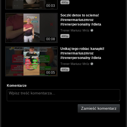
480p
00:03
Soczki detox to sciema!
#trenermariuszmroz
#trenerpersonalny #dieta
Trener Mariusz Mróz
480p
00:08
Unikaj tego robiac kanapki!
#trenermariuszmroz
#trenerpersonalny #dieta
Trener Mariusz Mróz
480p
00:05
Komentarze
Zamieść komentarz