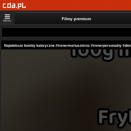
Filmy premium
MENU
Najwieksze bomby kaloryczne #trenermariuszmroz #trenerpersonalny #diet