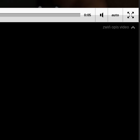
0:05
auto
zwiń opis video