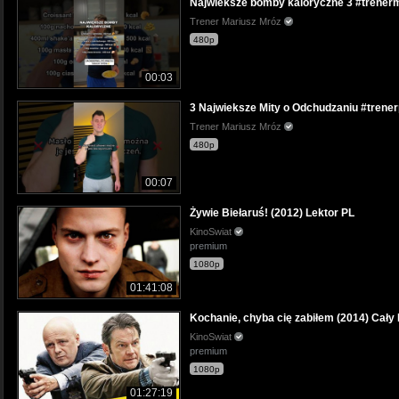
Najwieksze bomby kaloryczne 3 #trenerm
Trener Mariusz Mróz
480p
00:03
3 Najwieksze Mity o Odchudzaniu #trene
Trener Mariusz Mróz
480p
00:07
Żywie Biełaruś! (2012) Lektor PL
KinoSwiat
premium
1080p
01:41:08
Kochanie, chyba cię zabiłem (2014) Cały 
KinoSwiat
premium
1080p
01:27:19