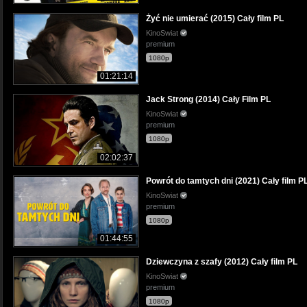
Żyć nie umierać (2015) Cały film PL
KinoSwiat
premium
1080p
01:21:14
Jack Strong (2014) Cały Film PL
KinoSwiat
premium
1080p
02:02:37
Powrót do tamtych dni (2021) Cały film P
KinoSwiat
premium
1080p
01:44:55
Dziewczyna z szafy (2012) Cały film PL
KinoSwiat
premium
1080p