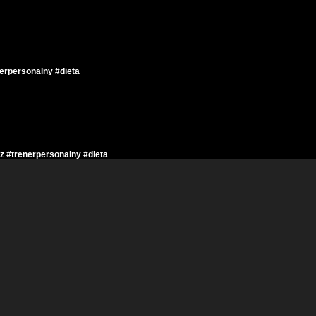
erpersonalny #dieta
 #trenerpersonalny #dieta
zmroz #trenerpersonalny #dieta