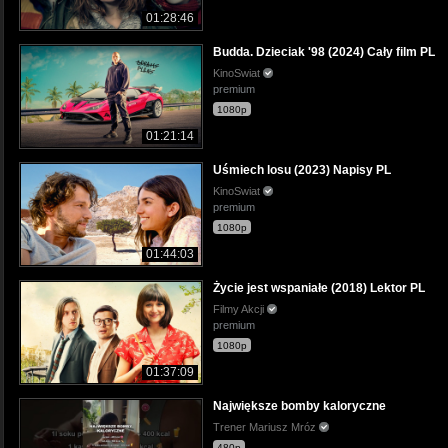
01:28:46
Budda. Dzieciak '98 (2024) Cały film PL
KinoSwiat
premium
1080p
01:21:14
Uśmiech losu (2023) Napisy PL
KinoSwiat
premium
1080p
01:44:03
Życie jest wspaniałe (2018) Lektor PL
Filmy Akcji
premium
1080p
01:37:09
Największe bomby kaloryczne
Trener Mariusz Mróz
480p