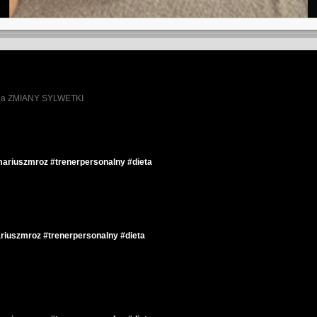
ia ZMIANY SYLWETKI
ariuszmroz #trenerpersonalny #dieta
riuszmroz #trenerpersonalny #dieta