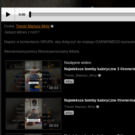
0:00
Dodał:
Trener Mariusz Mróz
Jadasz któreś z nich?
Napisz w komentarzu GRUPA, aby dołączyć do mojego DARMOWEGO wyzwan
#trenermariuszmroz #trenerpersonalny #dieta
Następne wideo:
Najwieksze bomby kaloryczne 3 #trenerm
Trener_Mariusz_Mroz
480p
00:03
Najwieksze bomby kaloryczne #trenerma
Trener Mariusz Mróz
480p
00:03