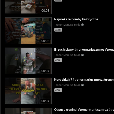
00:03
Największe bomby kaloryczne
Trener Mariusz Mróz
480p
00:03
Brzuch piwny #trenermariuszmroz #trene
Trener Mariusz Mróz
480p
00:04
Keto działa? #trenermariuszmroz #trener
Trener Mariusz Mróz
480p
00:04
Odpusc trening! #trenermariuszmroz #tr