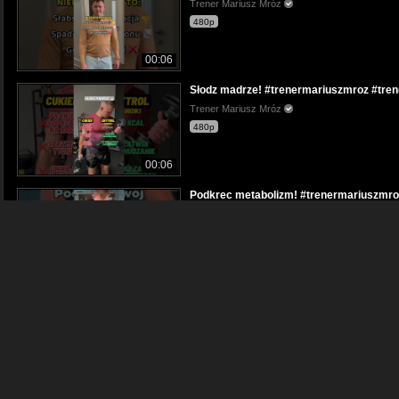
Trener Mariusz Mróz
480p
00:06
Słodz madrze! #trenermariuszmroz #tren
Trener Mariusz Mróz
480p
00:06
Podkrec metabolizm! #trenermariuszmroz
Trener Mariusz Mróz
480p
00:05
Twoje przekonania a dieta #trenermarius
Trener Mariusz Mróz
480p
00:04