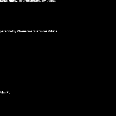
ariuszmroz #trenerpersonalny #dieta
rpersonalny #trenermariuszmroz #dieta
Film PL