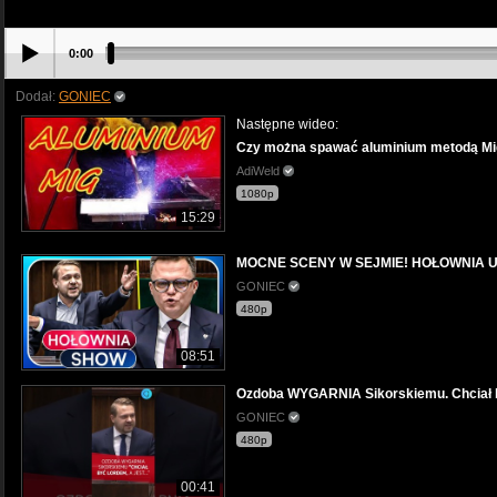
0:00
Dodał:
GONIEC
Następne wideo:
Czy można spawać aluminium metodą Mig 
AdiWeld
1080p
15:29
MOCNE SCENY W SEJMIE! HOŁOWNIA 
GONIEC
480p
08:51
Ozdoba WYGARNIA Sikorskiemu. Chciał być
GONIEC
480p
00:41