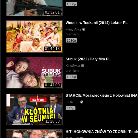
1080p
01:32:01
Wesele w Toskanii (2014) Lektor PL
Filmy Akcji
premium
1080p
01:44:13
Śubuk (2022) Cały film PL
KinoSwiat
premium
1080p
01:47:00
STARCIE Morawieckiego z Hołownią! [
GONIEC
480p
11:28:38
HIT! HOŁOWNIA ZNÓW TO ZROBIŁ! Total