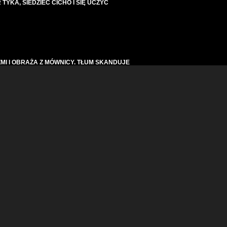
TYKA, SIEDZIEĆ CICHO I SIĘ UCZYĆ
MI I OBRAŻA Z MÓWNICY. TŁUM SKANDUJE
przepychanki
REWICZA! AWANTURA W SEJMIE!