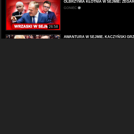
OLBRZYMIA KŁÓTNIA W SEJMIE: ZEGAR 
GONIEC
26:58
AWANTURA W SEJMIE. KACZYŃSKI GRZ
GONIEC
1080p
21:17
Szarpanina w Sejmie. Niszczenie zdjęć i 
Gazeta.pl
480p
01:37
HOŁOWNIA Z HUKIEM WYRZUCIŁ MACIE
GONIEC
1080p
01:25