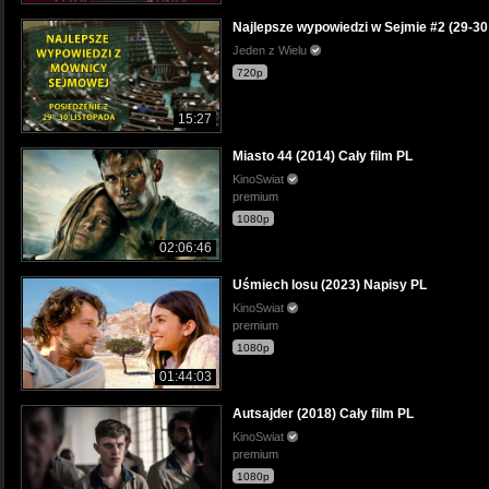
Najlepsze wypowiedzi w Sejmie #2 (29-30
Jeden z Wielu
720p
15:27
Miasto 44 (2014) Cały film PL
KinoSwiat
premium
1080p
02:06:46
Uśmiech losu (2023) Napisy PL
KinoSwiat
premium
1080p
01:44:03
Autsajder (2018) Cały film PL
KinoSwiat
premium
1080p