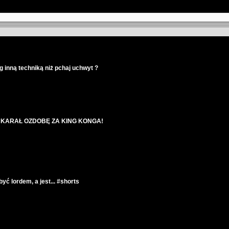
inną techniką niż pchaj uchwyt ?
UKARAŁ OZDOBĘ ZA KING KONGA!
 lordem, a jest... #shorts