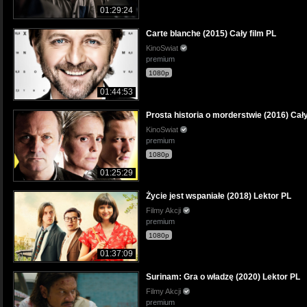
01:29:24
Carte blanche (2015) Cały film PL
KinoSwiat
premium
1080p
01:44:53
Prosta historia o morderstwie (2016) Cały
KinoSwiat
premium
1080p
01:25:29
Życie jest wspaniałe (2018) Lektor PL
Filmy Akcji
premium
1080p
01:37:09
Surinam: Gra o władzę (2020) Lektor PL
Filmy Akcji
premium