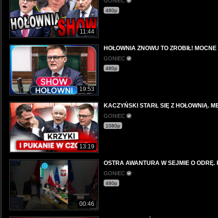
GONIEC
480p
11:44
HOŁOWNIA ZNOWU TO ZROBIŁ! MOCNE
GONIEC
480p
19:53
KACZYŃSKI STARŁ SIĘ Z HOŁOWNIĄ. 
GONIEC
1080p
13:19
OSTRA AWANTURA W SEJMIE O ODRĘ. Pos
GONIEC
480p
00:46