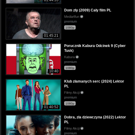
01:44:55
Dom zły (2009) Cały film PL
Media4fun
premium
1080p
01:45:21
Porucznik Kabura Odcinek 9 (Cyber
Tusk)
Kabura
premium
1080p
10:40
Klub złamanych serc (2024) Lektor
PL
Filmy Akcji
premium
1080p
01:40:52
Dobra, zła dziewczyna (2022) Lektor
PL
Filmy Akcji
premium