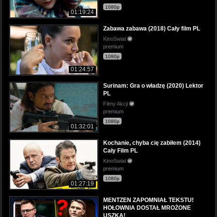
1080p
01:19:24
Zabawa zabawa (2018) Cały film PL
KinoSwiat
premium
1080p
01:24:57
Surinam: Gra o władzę (2020) Lektor
PL
Filmy Akcji
premium
1080p
01:32:01
Kochanie, chyba cię zabiłem (2014)
Cały Film PL
KinoSwiat
premium
1080p
01:27:19
MENTZEN ZAPOMNIAŁ TEKSTU!
HOŁOWNIA DOSTAŁ MROŻONE
USZKA!