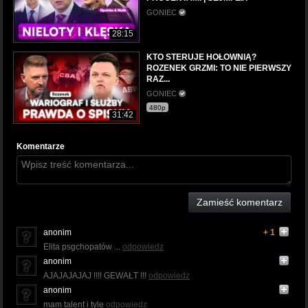
GONIEC
28:15
KTO STERUJE HOŁOWNIĄ?
ROZENEK GRZMI: TO NIE PIERWSZY
RAZ...
GONIEC
480p
31:42
Komentarze
Zamieść komentarz
anonim
+ 1
Elita psgchopatów ...
odpowiedz
anonim
AJAJAJAJAJ !!!! GEWAŁT !!!
odpowiedz
anonim
mam talent i tyle
odpowiedz