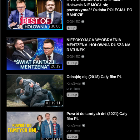
Hołownia NIE MÓGŁ się
powstrzymać! Ozdoba POLECIAŁ PO
BANDZIE
GONIEC
30:06
480p
NIEPOKOJĄCA WYOBRAŹNIA
MENTZENA. HOŁOWNIA RUSZA NA
RATUNEK
GONIEC
1080p
20:19
Odnajdę cię (2018) Cały film PL
KinoSwiat
premium
1080p
01:19:11
Powrót do tamtych dni (2021) Cały
film PL
KinoSwiat
premium
1080p