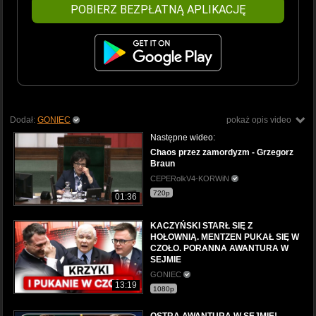
POBIERZ BEZPŁATNĄ APLIKACJĘ
Dodał:
GONIEC
pokaż opis video
Następne wideo:
Chaos przez zamordyzm - Grzegorz
Braun
CEPERolkV4-KORWiN
720p
01:36
KACZYŃSKI STARŁ SIĘ Z
HOŁOWNIĄ. MENTZEN PUKAŁ SIĘ W
CZOŁO. PORANNA AWANTURA W
SEJMIE
GONIEC
13:19
1080p
OSTRA AWANTURA W SEJMIE!