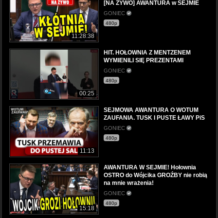
[NA ŻYWO] AWANTURA w SEJMIE
GONIEC
480p
11:28:38
HIT. HOŁOWNIA Z MENTZENEM
WYMIENILI SIĘ PREZENTAMI
GONIEC
480p
00:25
SEJMOWA AWANTURA O WOTUM
ZAUFANIA. TUSK I PUSTE ŁAWY PiS
GONIEC
480p
11:13
AWANTURA W SEJMIE! Hołownia
OSTRO do Wójcika GROŹBY nie robią
na mnie wrażenia!
GONIEC
480p
15:18