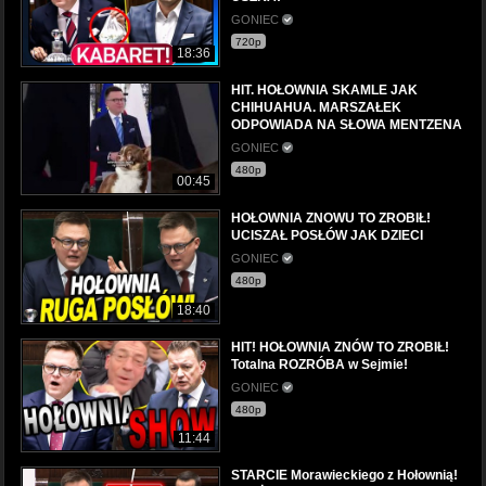
GONIEC
720p
18:36
HIT. HOŁOWNIA SKAMLE JAK
CHIHUAHUA. MARSZAŁEK
ODPOWIADA NA SŁOWA MENTZENA
GONIEC
480p
00:45
HOŁOWNIA ZNOWU TO ZROBIŁ!
UCISZAŁ POSŁÓW JAK DZIECI
GONIEC
480p
18:40
HIT! HOŁOWNIA ZNÓW TO ZROBIŁ!
Totalna ROZRÓBA w Sejmie!
GONIEC
480p
11:44
STARCIE Morawieckiego z Hołownią!