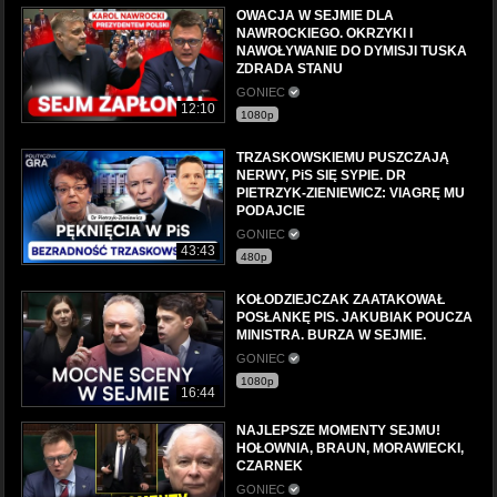
OWACJA W SEJMIE DLA
NAWROCKIEGO. OKRZYKI I
NAWOŁYWANIE DO DYMISJI TUSKA
ZDRADA STANU
GONIEC
12:10
1080p
TRZASKOWSKIEMU PUSZCZAJĄ
NERWY, PiS SIĘ SYPIE. DR
PIETRZYK-ZIENIEWICZ: VIAGRĘ MU
PODAJCIE
GONIEC
43:43
480p
KOŁODZIEJCZAK ZAATAKOWAŁ
POSŁANKĘ PIS. JAKUBIAK POUCZA
MINISTRA. BURZA W SEJMIE.
GONIEC
1080p
16:44
NAJLEPSZE MOMENTY SEJMU!
HOŁOWNIA, BRAUN, MORAWIECKI,
CZARNEK
GONIEC