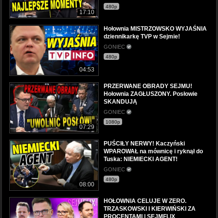
480p
17:10
Hołownia MISTRZOWSKO WYJAŚNIA
dziennikarkę TVP w Sejmie!
GONIEC
480p
04:53
PRZERWANE OBRADY SEJMU!
Hołownia ZAGŁUSZONY. Posłowie
SKANDUJĄ
GONIEC
1080p
07:29
PUŚCIŁY NERWY! Kaczyński
WPAROWAŁ na mównicę i ryknął do
Tuska: NIEMIECKI AGENT!
GONIEC
480p
08:00
HOŁOWNIA CELUJE W ZERO.
TRZASKOWSKI I KIERWIŃSKI ZA
PROCENTAMI | SEJMFLIX