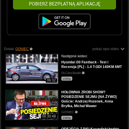
POBIERZ BEZPŁATNĄ APLIKACJĘ
Dodał:
GONIEC
pokaż opis video
Następne wideo:
Hyundai i30 Fastback - Test i
Recenzja [PL] - 1.4 T-GDI 140KM 6MT
DLCarsStudio
1080p
06:32
HOŁOWNIA ZROBI SHOW?
POSIEDZENIE SEJMU [NA ŻYWO]
Goście: Andrzej Rozenek, Anna
Bryłka, Michał Wawer
GONIEC
06:30:48
1080p
ODEJŚCIA Z PiS! Kaczyński będzie