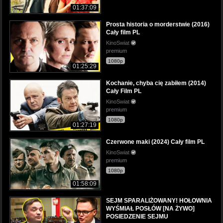
01:37:09
Prosta historia o morderstwie (2016)
Cały film PL
KinoSwiat
premium
1080p
01:25:29
Kochanie, chyba cię zabiłem (2014)
Cały Film PL
KinoSwiat
premium
1080p
01:27:19
Czerwone maki (2024) Cały film PL
KinoSwiat
premium
1080p
01:58:09
SEJM SPARALIŻOWANY! HOŁOWNIA
WYŚMIAŁ POSŁÓW [NA ŻYWO]
POSIEDZENIE SEJMU