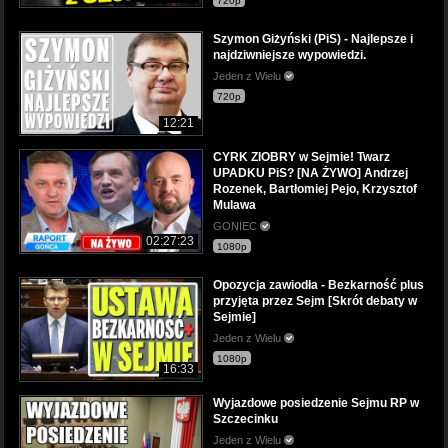
720p
Szymon Giżyński (PiS) - Najlepsze i
najdziwniejsze wypowiedzi.
Jeden z Wielu
720p
12:21
CYRK ZIOBRY w Sejmie! Twarz
UPADKU PiS? [NA ŻYWO] Andrzej
Rozenek, Bartłomiej Pejo, Krzysztof
Mulawa
GONIEC
02:27:23
1080p
Opozycja zawiodła - Bezkarność plus
przyjęta przez Sejm [Skrót debaty w
Sejmie]
Jeden z Wielu
1080p
16:33
Wyjazdowe posiedzenie Sejmu RP w
Szczecinku
Jeden z Wielu