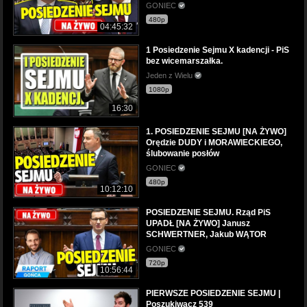
GONIEC
480p
04:45:32
1 Posiedzenie Sejmu X kadencji - PiS
bez wicemarszałka.
Jeden z Wielu
1080p
16:30
1. POSIEDZENIE SEJMU [NA ŻYWO]
Orędzie DUDY i MORAWIECKIEGO,
ślubowanie posłów
GONIEC
480p
10:12:10
POSIEDZENIE SEJMU. Rząd PiS
UPADŁ [NA ŻYWO] Janusz
SCHWERTNER, Jakub WĄTOR
GONIEC
720p
10:56:44
PIERWSZE POSIEDZENIE SEJMU |
Poszukiwacz 539