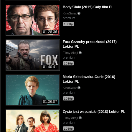
Body/Ciało (2015) Cały film PL
KinoSwiat
premium
1080p
01:28:36
Fox: Grzechy przeszłości (2017)
Lektor PL
Filmy Akcji
premium
1080p
01:40:41
Maria Skłodowska-Curie (2016)
Lektor PL
KinoSwiat
premium
1080p
01:36:07
Życie jest wspaniałe (2018) Lektor PL
Filmy Akcji
premium
1080p