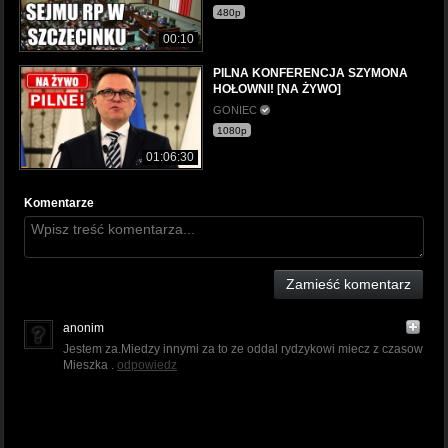
480p
00:10
PILNA KONFERENCJA SZYMONA
HOŁOWNI! [NA ŻYWO]
GONIEC
1080p
01:06:30
Komentarze
Zamieść komentarz
anonim
Jestem za.Miedzy innymi za to ze oddal rydzykowi miecz z czasow
Mieszka .
odpowiedz