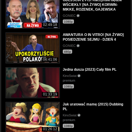
WŚCIEKŁY [NA ŻYWO] KORWIN-
MIKKE, ROZENEK, GAJEWSKA
GONIEC
1080p
02:49:18
AWANTURA O IN VITRO! [NA ŻYWO]
POSIEDZENIE SEJMU - DZIEŃ 4
GONIEC
480p
06:41:06
Jedna dusza (2023) Cały film PL
KinoSwiat
premium
1080p
01:33:19
Jak uratować mamę (2015) Dubbing
PL
KinoSwiat
premium
1080p
01:26:12