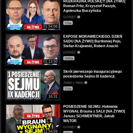
ROZKRADNĄ POLSKĘ?! [NA ŻYWO]
Roman Fritz, Krzysztof Paszyk,
Agnieszka Buczyńska
GONIEC
720p
01:54:06
EXPOSE MORAWIECKIEGO. DZIEŃ
SĄDU [NA ŻYWO] Bartłomiej Pejo,
Stefan Krajewski, Robert Anacki
GONIEC
1080p
01:13:50
Skrót pierwszego inauguracyjnego
posiedzenia Sejmu IX kadencji.
Jeden z Wielu
720p
16:31
POSIEDZENIE SEJMU. Hołownia
WYGNAŁ Brauna z SALI! [NA ŻYWO]
Janusz SCHWERTNER, Jakub
WĄTOR
GONIEC
11:54:59