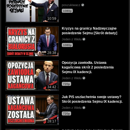
poszukiwacz
1080p
10:59
Kryzys na granicy Nadzwyczajne
posiedzenie Sejmu [Skrót debaty]
Jeden z Wielu
1080p
28:38
Opozycja zawiodła. Ustawa
kagańcowa skrót 2 posiedzenia
Sejmu IX kadencji.
Jeden z Wielu
720p
34:42
Jak PiS uszlachetnia swoje ustawy?
Skrót posiedzenia Sejmu IX kadencji.
Jeden z Wielu
720p
28:17