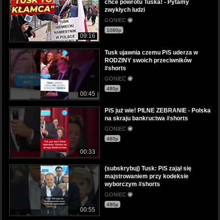
chce powrotu Tuska! - Pytamy
zwykłych ludzi
GONIEC
1080p
09:16
Tusk ujawnia czemu PiS uderza w
RODZINY swoich przeciwników
#shorts
GONIEC
480p
00:45
PiS już wie! PILNE ZEBRANIE - Polska
na skraju bankructwa #shorts
GONIEC
480p
00:33
(subskrybuj) Tusk: PiS zajął się
majstrowaniem przy kodeksie
wyborczym #shorts
GONIEC
480p
00:55