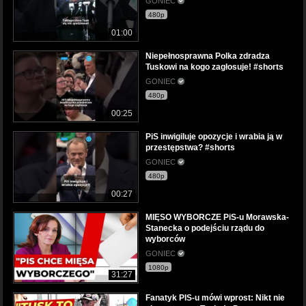
GONIEC
480p
01:00
Niepełnosprawna Polka zdradza
Tuskowi na kogo zagłosuje! #shorts
GONIEC
480p
00:25
PiS inwigiluje opozycje i wrabia ją w
przestępstwa? #shorts
GONIEC
480p
00:27
MIĘSO WYBORCZE PiS-u Morawska-
Stanecka o podejściu rządu do
wyborców
GONIEC
1080p
31:27
Fanatyk PIS-u mówi wprost: Nikt nie