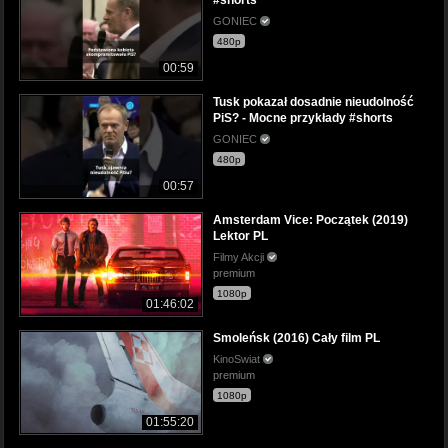
GONIEC
480p
00:59
Tusk pokazał dosadnie nieudolność
PiS? - Mocne przykłady #shorts
GONIEC
480p
00:57
Amsterdam Vice: Początek (2019)
Lektor PL
Filmy Akcji
premium
1080p
01:46:02
Smoleńsk (2016) Cały film PL
KinoSwiat
premium
1080p
01:55:20