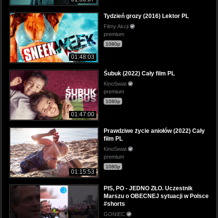
Tydzień grozy (2016) Lektor PL
Filmy Akcji
premium
1080p
01:48:03
Śubuk (2022) Cały film PL
KinoSwiat
premium
1080p
01:47:00
Prawdziwe życie aniołów (2022) Cały
film PL
KinoSwiat
premium
1080p
01:15:53
PIS, PO - JEDNO ZŁO. Uczestnik
Marszu o OBECNEJ sytuacji w Polsce
#shorts
GONIEC