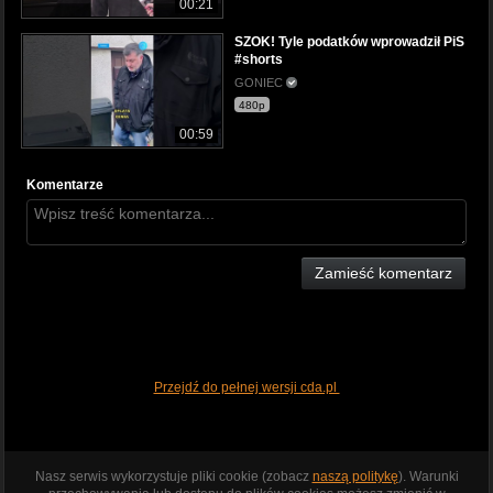
00:21
SZOK! Tyle podatków wprowadził PiS
#shorts
GONIEC
480p
00:59
Komentarze
Zamieść komentarz
Przejdź do pełnej wersji cda.pl
Nasz serwis wykorzystuje pliki cookie (zobacz
naszą politykę
). Warunki