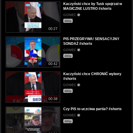
Kaczyński chce by Tusk spojrzał w
MAGICZNE LUSTRO #shorts
GONIEC
480p
00:27
PIS PRZEGRYWA! SENSACYJNY
SONDAŻ #shorts
GONIEC
480p
00:42
Kaczyński chce CHRONIĆ wybory
#shorts
GONIEC
480p
00:38
Czy PiS to uczciwa partia? #shorts
GONIEC
480p