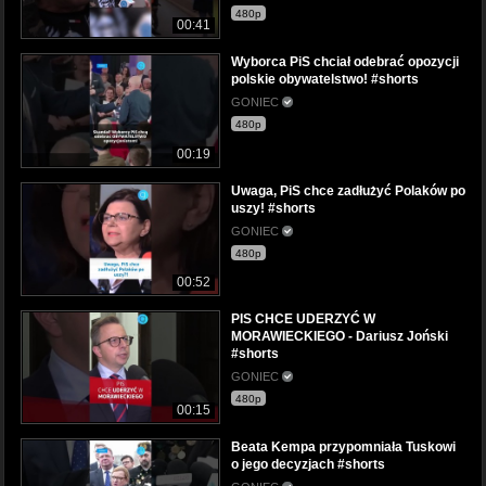
480p
00:41
Wyborca PiS chciał odebrać opozycji
polskie obywatelstwo! #shorts
GONIEC
480p
00:19
Uwaga, PiS chce zadłużyć Polaków po
uszy! #shorts
GONIEC
480p
00:52
PIS CHCE UDERZYĆ W
MORAWIECKIEGO - Dariusz Joński
#shorts
GONIEC
480p
00:15
Beata Kempa przypomniała Tuskowi
o jego decyzjach #shorts