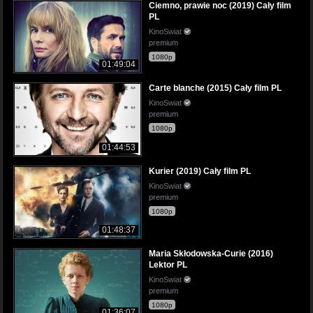
Ciemno, prawie noc (2019) Cały film
PL
KinoSwiat
premium
1080p
01:49:04
Carte blanche (2015) Cały film PL
KinoSwiat
premium
1080p
01:44:53
Kurier (2019) Cały film PL
KinoSwiat
premium
1080p
01:48:37
Maria Skłodowska-Curie (2016)
Lektor PL
KinoSwiat
premium
1080p
01:36:07