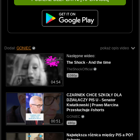
Dodał:
GONIEC
pokaż opis video
Następne wideo:
The Shock - And the time
TheShockOfficial
1080p
04:54
CZARNEK CHCE SZKOŁY DLA
DZIAŁACZY PIS U - Senator
Kwiatkowski | Prawo Marcina
Przesłuchuje #shorts
GONIEC
00:51
480p
Największa różnica między PiS a PO?
#shorts