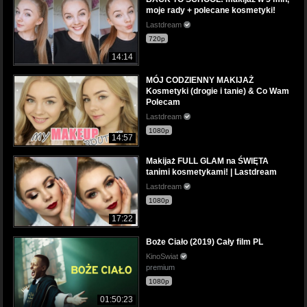
moje rady + polecane kosmetyki!
Lastdream
720p
14:14
MÓJ CODZIENNY MAKIJAŻ
Kosmetyki (drogie i tanie) & Co Wam
Polecam
Lastdream
1080p
14:57
Makijaż FULL GLAM na ŚWIĘTA
tanimi kosmetykami! | Lastdream
Lastdream
1080p
17:22
Boże Ciało (2019) Cały film PL
KinoSwiat
premium
1080p
01:50:23