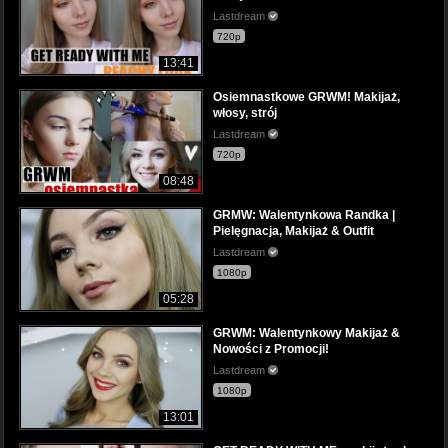
Lastdream
720p
13:41
Osiemnastkowe GRWM! Makijaż,
włosy, strój
Lastdream
720p
08:48
GRMW: Walentynkowa Randka |
Pielęgnacja, Makijaż & Outfit
Lastdream
1080p
05:28
GRWM: Walentynkowy Makijaż &
Nowości z Promocji!
Lastdream
1080p
13:01