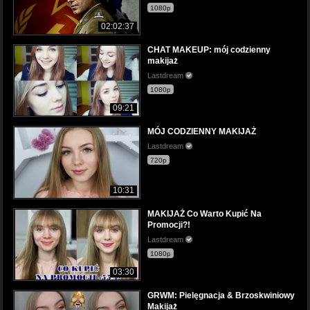
1080p
02:02:37
CHAT MAKEUP: mój codzienny
makijaż
Lastdream
1080p
09:21
MÓJ CODZIENNY MAKIJAŻ
Lastdream
720p
10:31
MAKIJAŻ Co Warto Kupić Na
Promocji?!
Lastdream
1080p
03:30
GRWM: Pielęgnacja & Brzoskwiniowy
Makijaż