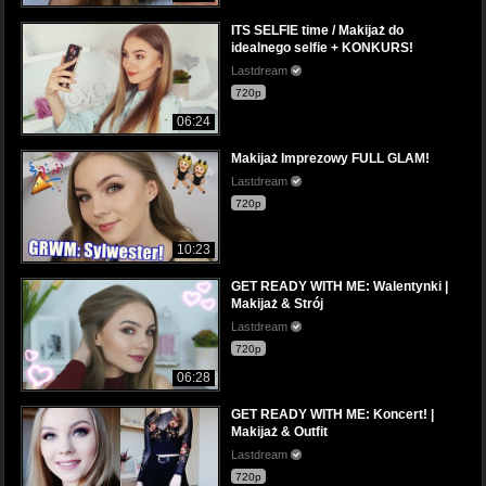
ITS SELFIE time / Makijaż do
idealnego selfie + KONKURS!
Lastdream
720p
06:24
Makijaż Imprezowy FULL GLAM!
Lastdream
720p
10:23
GET READY WITH ME: Walentynki |
Makijaż & Strój
Lastdream
720p
06:28
GET READY WITH ME: Koncert! |
Makijaż & Outfit
Lastdream
720p