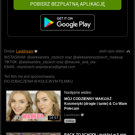
POBIERZ BEZPŁATNĄ APLIKACJĘ
Dodał:
Lastdream
zwiń opis video
INSTAGRAM: @aleksandra_zdziech oraz @aleksandrazdziech_makeup
TIKTOK: @aleksandra_zdziech oraz @maciek_and_ola
EMAIL: olazdziech.wspolpraca@gmail.com
Ten film nie jest sponsorowany.
DO ZOBACZENIA W KOLEJNYM FILMIKU
Następne wideo:
MÓJ CODZIENNY MAKIJAŻ
Kosmetyki (drogie i tanie) & Co Wam
Polecam
Lastdream
14:57
1080p
BACK TO SCHOOL: makijaż w 5 min,