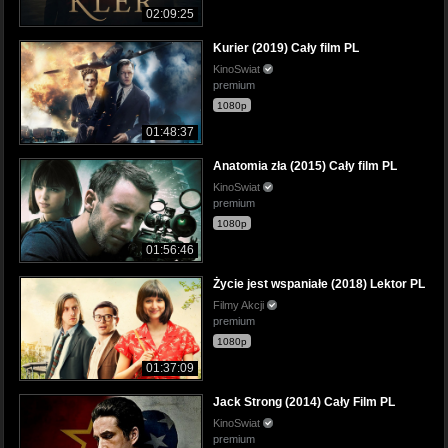
02:09:25
Kurier (2019) Cały film PL
KinoSwiat
premium
1080p
01:48:37
Anatomia zła (2015) Cały film PL
KinoSwiat
premium
1080p
01:56:46
Życie jest wspaniałe (2018) Lektor PL
Filmy Akcji
premium
1080p
01:37:09
Jack Strong (2014) Cały Film PL
KinoSwiat
premium