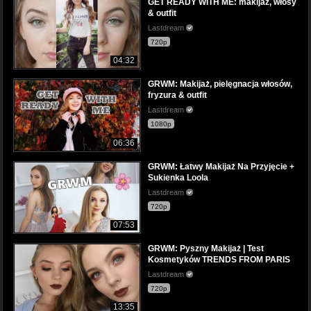
GET READY WITH ME: makijaż, włosy
& outfit
Lastdream
720p
04:32
GRWM: Makijaż, pielęgnacja włosów,
fryzura & outfit
Lastdream
1080p
06:36
GRWM: Łatwy Makijaż Na Przyjęcie +
Sukienka Loola
Lastdream
720p
07:53
GRWM: Pyszny Makijaż | Test
Kosmetyków TRENDS FROM PARIS
Lastdream
720p
13:35