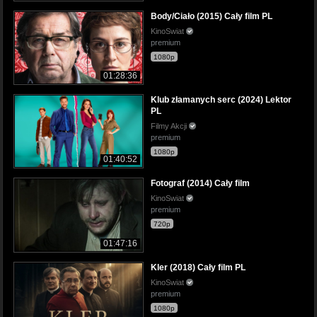
Body/Ciało (2015) Cały film PL
KinoSwiat
premium
1080p
01:28:36
Klub złamanych serc (2024) Lektor
PL
Filmy Akcji
premium
1080p
01:40:52
Fotograf (2014) Cały film
KinoSwiat
premium
720p
01:47:16
Kler (2018) Cały film PL
KinoSwiat
premium
1080p