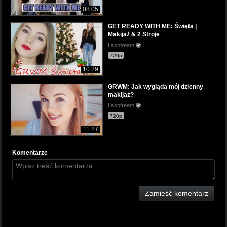
08:05
GET READY WITH ME: Święta |
Makijaż & 2 Stroje
Lastdream
720p
10:29
GRWM: Jak wygląda mój dzienny
makijaż?
Lastdream
720p
11:27
Komentarze
Zamieść komentarz