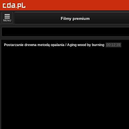
Filmy premium
MENU
Postarzanie drewna metodą opalania / Aging wood by burning
00:12:39