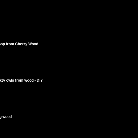
oop from Cherry Wood
azy owls from wood - DIY
ng wood