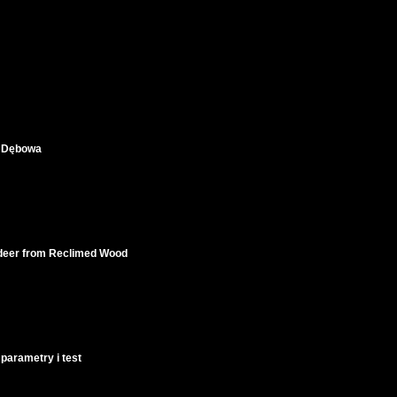
a Dębowa
ndeer from Reclimed Wood
parametry i test