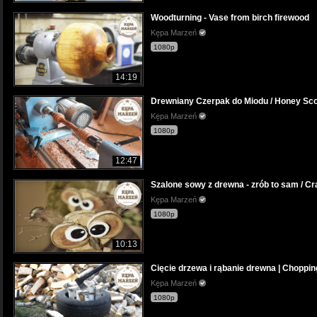
Woodturning - Vase from birch firewood
Kępa Marzeń
1080p
14:19
Drewniany Czerpak do Miodu / Honey Sc
Kępa Marzeń
1080p
12:47
Szalone sowy z drewna - zrób to sam / Cr
Kępa Marzeń
1080p
10:13
Cięcie drzewa i rąbanie drewna | Choppi
Kępa Marzeń
1080p