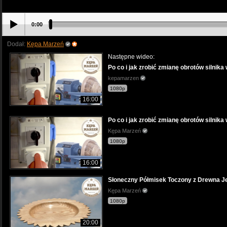
0:00
Dodał:
Kępa Marzeń
Następne wideo:
Po co i jak zrobić zmianę obrotów silnik
kepamarzen
1080p
16:00
Po co i jak zrobić zmianę obrotów silnik
Kępa Marzeń
1080p
16:00
Słoneczny Półmisek Toczony z Drewna J
Kępa Marzeń
1080p
20:00