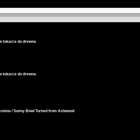
a w tokarce do drewna
a w tokarce do drewna
esionu / Sunny Bowl Turned from Ashwood