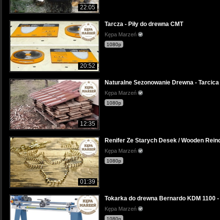
22:05
Tarcza - Piły do drewna CMT
Kępa Marzeń
1080p
20:52
Naturalne Sezonowanie Drewna - Tarcic
Kępa Marzeń
1080p
12:35
Renifer Ze Starych Desek / Wooden Rei
Kępa Marzeń
1080p
01:39
Tokarka do drewna Bernardo KDM 1100 - 
Kępa Marzeń
1080p