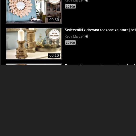
Kępa Marzeń
1080p
09:36
Świeczniki z drewna toczone ze starej bel
Kępa Marzeń
1080p
06:16
Zegar z drewna na setną rocznicę odzysk
Kępa Marzeń
1080p
11:38
Pasja do drewna łączy ludzi. Majówka 2
Kępa Marzeń
1080p
13:55