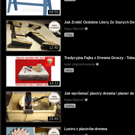
09:50
Jak Zrobić Ozdobne Litery Ze Starych D
Kępa Marzeń
720p
12:40
Tradycyjna Fajka z Drewna Gruszy - Toba
tanie majsterkowanie
480p
14:11
Jak wyrównać plastry drewna \ planer do fr
Kępa Marzeń
1080p
24:40
Lustro z plastrów drewna