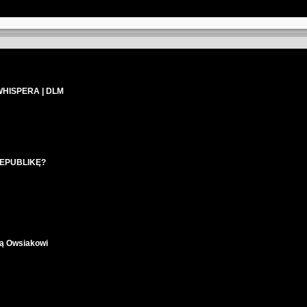
WHISPERA | DLM
EPUBLIKĘ?
ują Owsiakowi