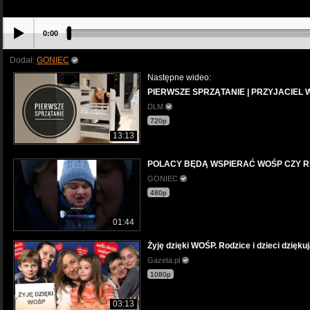
0:00
Dodał:
GONIEC
Następne wideo:
PIERWSZE SPRZĄTANIE | PRZYJACIEL 
DLM
720p
13:13
POLACY BĘDĄ WSPIERAĆ WOŚP CZY R
GONIEC
480p
01:44
Żyję dzięki WOŚP. Rodzice i dzieci dzięk
Gazeta.pl
1080p
03:13