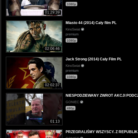
1080p
01:29:39
Miasto 44 (2014) Cały film PL
KinoSwiat
premium
1080p
02:06:46
Jack Strong (2014) Cały Film PL
KinoSwiat
premium
1080p
02:02:37
NIESPODZIEWANY ZWROT AKCJI PODCZ
GONIEC
480p
01:13
PRZEGRALIŚMY WSZYSCY. Z REPUBLI