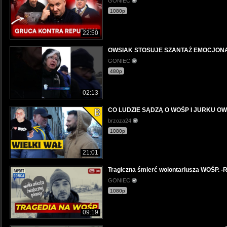
GONIEC
1080p
22:50
OWSIAK STOSUJE SZANTAŻ EMOCJON
GONIEC
480p
02:13
CO LUDZIE SĄDZĄ O WOŚP I JURKU O
brzoza24
1080p
21:01
Tragiczna śmierć wolontariusza WOŚP. -
GONIEC
1080p
09:19