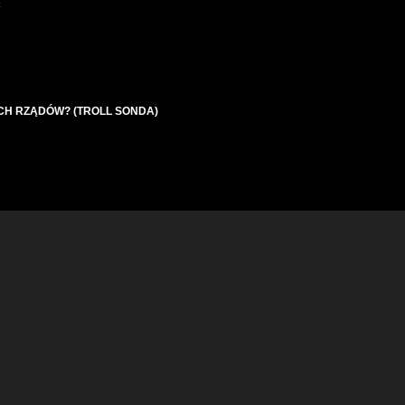
ć
CH RZĄDÓW? (TROLL SONDA)