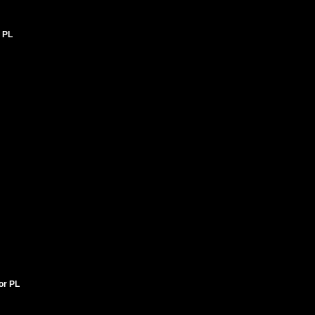
 PL
tor PL