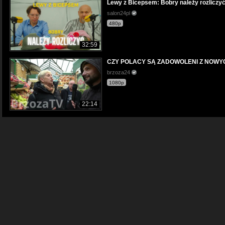
Lewy z Bicepsem: Bobry należy rozliczy
salon24pl
480p
32:59
CZY POLACY SĄ ZADOWOLENI Z NOWY
brzoza24
1080p
22:14
25. finał WOŚP. Orkiestra ratuje życie
Gazeta.pl
1080p
02:17
Cenzura zaskoczyła tłuste koty systemu
eMisjaTv
1080p
53:30