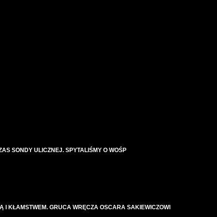
AS SONDY ULICZNEJ. SPYTALIŚMY O WOŚP
KĄ I KŁAMSTWEM. GRUCA WRĘCZA OSCARA SAKIEWICZOWI