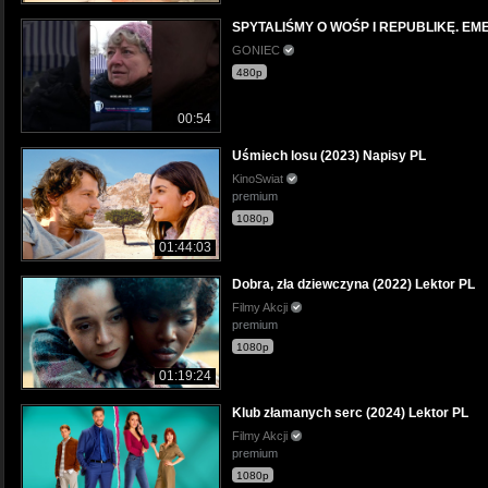
SPYTALIŚMY O WOŚP I REPUBLIKĘ. EM
GONIEC
480p
00:54
Uśmiech losu (2023) Napisy PL
KinoSwiat
premium
1080p
01:44:03
Dobra, zła dziewczyna (2022) Lektor PL
Filmy Akcji
premium
1080p
01:19:24
Klub złamanych serc (2024) Lektor PL
Filmy Akcji
premium
1080p