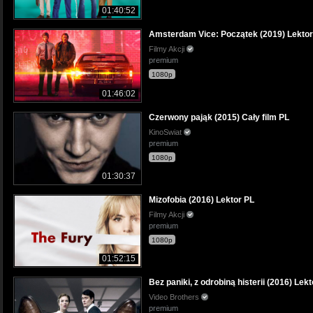
01:40:52
Amsterdam Vice: Początek (2019) Lektor
Filmy Akcji
premium
1080p
01:46:02
Czerwony pająk (2015) Cały film PL
KinoSwiat
premium
1080p
01:30:37
Mizofobia (2016) Lektor PL
Filmy Akcji
premium
1080p
01:52:15
Bez paniki, z odrobiną histerii (2016) Lek
Video Brothers
premium