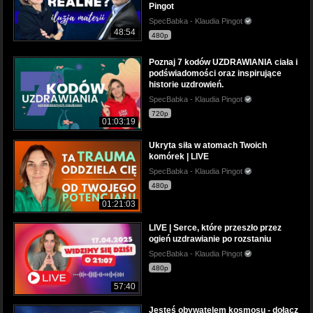
Pingot
SpecBabka - Klaudia Pingot
48:54
480p
Poznaj 7 kodów UZDRAWIANIA ciała i
podświadomości oraz inspirujące
historie uzdrowień.
SpecBabka - Klaudia Pingot
720p
01:03:19
Ukryta siła w atomach Twoich
komórek | LIVE
SpecBabka - Klaudia Pingot
480p
01:21:03
LIVE | Serce, które przeszło przez
ogień uzdrawianie po rozstaniu
SpecBabka - Klaudia Pingot
480p
57:40
Jesteś obywatelem kosmosu - dołącz