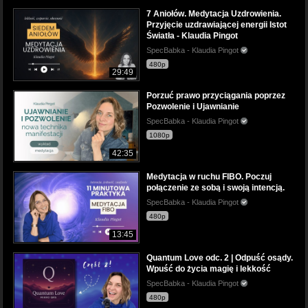
7 Aniołów. Medytacja Uzdrowienia.
Przyjęcie uzdrawiającej energii Istot
Światła - Klaudia Pingot
SpecBabka - Klaudia Pingot
480p
29:49
Porzuć prawo przyciągania poprzez
Pozwolenie i Ujawnianie
SpecBabka - Klaudia Pingot
1080p
42:35
Medytacja w ruchu FIBO. Poczuj
połączenie ze sobą i swoją intencją.
SpecBabka - Klaudia Pingot
480p
13:45
Quantum Love odc. 2 | Odpuść osądy.
Wpuść do życia magię i lekkość
SpecBabka - Klaudia Pingot
480p