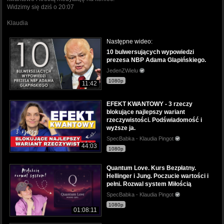
Widzimy się dziś o 20:07
Klaudia
Następne wideo:
10 bulwersujących wypowiedzi
prezesa NBP Adama Glapińskiego.
JedenZWielu
1080p
11:42
EFEKT KWANTOWY - 3 rzeczy
blokujące najlepszy wariant
rzeczywistości. Podświadomość i
wyższe ja.
SpecBabka - Klaudia Pingot
44:03
1080p
Quantum Love. Kurs Bezpłatny.
Hellinger i Jung. Poczucie wartości i
pełni. Rozwal system Miłością
SpecBabka - Klaudia Pingot
1080p
01:08:11