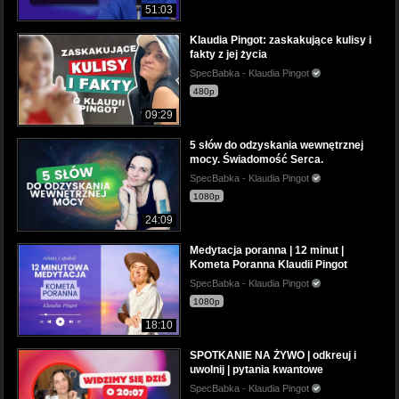
51:03
Klaudia Pingot: zaskakujące kulisy i
fakty z jej życia
SpecBabka - Klaudia Pingot
480p
09:29
5 słów do odzyskania wewnętrznej
mocy. Świadomość Serca.
SpecBabka - Klaudia Pingot
1080p
24:09
Medytacja poranna | 12 minut |
Kometa Poranna Klaudii Pingot
SpecBabka - Klaudia Pingot
1080p
18:10
SPOTKANIE NA ŻYWO | odkreuj i
uwolnij | pytania kwantowe
SpecBabka - Klaudia Pingot