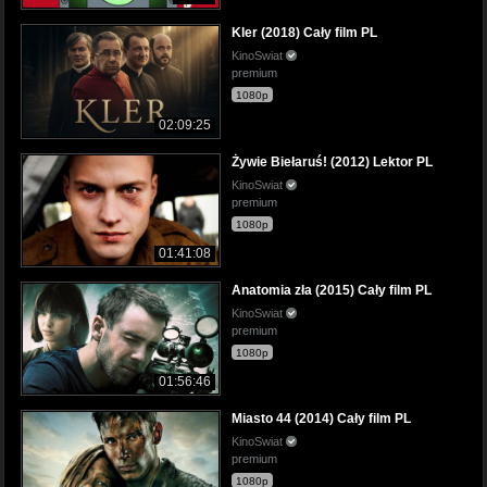
Kler (2018) Cały film PL
KinoSwiat
premium
1080p
02:09:25
Żywie Biełaruś! (2012) Lektor PL
KinoSwiat
premium
1080p
01:41:08
Anatomia zła (2015) Cały film PL
KinoSwiat
premium
1080p
01:56:46
Miasto 44 (2014) Cały film PL
KinoSwiat
premium
1080p