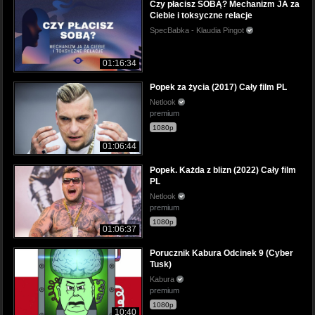
Czy płacisz SOBĄ? Mechanizm JA za
Ciebie i toksyczne relacje
SpecBabka - Klaudia Pingot
01:16:34
Popek za życia (2017) Cały film PL
Netlook
premium
1080p
01:06:44
Popek. Każda z blizn (2022) Cały film
PL
Netlook
premium
1080p
01:06:37
Porucznik Kabura Odcinek 9 (Cyber
Tusk)
Kabura
premium
1080p
10:40