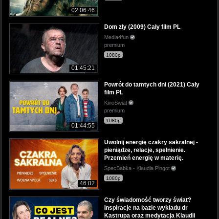
02:06:46
Dom zły (2009) Cały film PL
Media4fun
premium
1080p
01:45:21
Powrót do tamtych dni (2021) Cały
film PL
KinoSwiat
premium
1080p
01:44:55
Uwolnij energię czakry sakralnej -
pieniądze, relacje, spełnienie.
Przemień energię w materię.
SpecBabka - Klaudia Pingot
1080p
46:02
Czy świadomość tworzy świat?
Inspiracje na bazie wykładu dr
Kastrupa oraz medytacja Klaudii