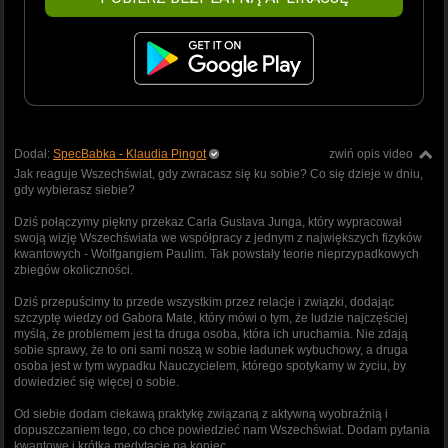
Dodał:
SpecBabka - Klaudia Pingot
zwiń opis video
Jak reaguje Wszechświat, gdy zwracasz się ku sobie? Co się dzieje w dniu,
gdy wybierasz siebie?
Dziś połączymy piękny przekaz Carla Gustava Junga, który wypracował
swoją wizję Wszechświata we współpracy z jednym z największych fizyków
kwantowych - Wolfgangiem Paulim. Tak powstały teorie nieprzypadkowych
zbiegów okoliczności.
Dziś przepuścimy to przede wszystkim przez relacje i związki, dodając
szczyptę wiedzy od Gabora Mate, który mówi o tym, że ludzie najczęściej
myślą, że problemem jest ta druga osoba, która ich uruchamia. Nie zdają
sobie sprawy, że to oni sami noszą w sobie ładunek wybuchowy, a druga
osoba jest w tym wypadku Nauczycielem, którego spotykamy w życiu, by
dowiedzieć się więcej o sobie.
Od siebie dodam ciekawą praktykę związaną z aktywną wyobraźnią i
dopuszczaniem tego, co chce powiedzieć nam Wszechświat. Dodam pytania
kwantowe i krótką medytację na koniec.