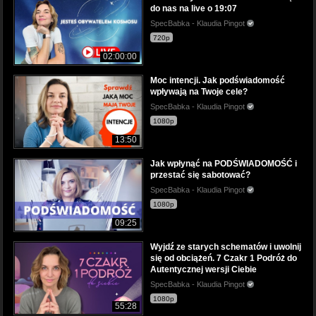
do nas na live o 19:07
SpecBabka - Klaudia Pingot
720p
02:00:00
Moc intencji. Jak podświadomość
wpływają na Twoje cele?
SpecBabka - Klaudia Pingot
1080p
13:50
Jak wpłynąć na PODŚWIADOMOŚĆ i
przestać się sabotować?
SpecBabka - Klaudia Pingot
1080p
09:25
Wyjdź ze starych schematów i uwolnij
się od obciążeń. 7 Czakr 1 Podróż do
Autentycznej wersji Ciebie
SpecBabka - Klaudia Pingot
1080p
55:28