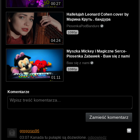
00:27
Hallelujah Leonard Cohen cover by
Марина Круть . бандура
PiosenkaPodBandure
1080p
04:24
Myszka Mickey i Magiczne Serce-
Piosenka Zabawek - Baw się z nami
Baw się z nami
1080p
01:11
Komentarze
Zamieść komentarz
gregoras96
03:07 Kanada tu pułapki są dozwolone.
odpowiedz