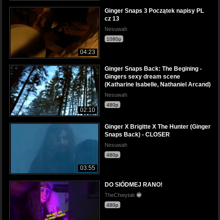
Ginger Snaps 3 Początek napisy PL
cz 13
Nesuwah
1080p
04:23
Ginger Snaps Back: The Begining -
Gingers sexy dream scene
(Katharine Isabelle, Nathaniel Arcand)
Nesuwah
480p
02:10
Ginger X Brigitte X The Hunter (Ginger
Snaps Back) - CLOSER
Nesuwah
480p
03:55
DO SIÓDMEJ RANO!
TheChwytak
480p