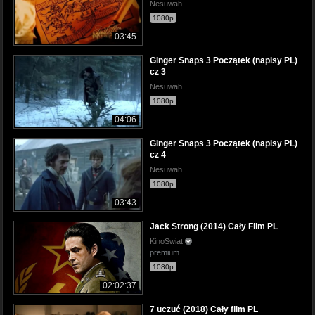
Nesuwah
1080p
03:45
Ginger Snaps 3 Początek (napisy PL)
cz 3
Nesuwah
1080p
04:06
Ginger Snaps 3 Początek (napisy PL)
cz 4
Nesuwah
1080p
03:43
Jack Strong (2014) Cały Film PL
KinoSwiat
premium
1080p
02:02:37
7 uczuć (2018) Cały film PL