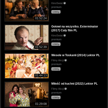
KinoSwiat
premium
1080p
01:52:24
Gotowi na wszystko. Exterminator
(2017) Cały film PL
KinoSwiat
premium
1080p
01:52:39
Wesele w Toskanii (2014) Lektor PL
Filmy Akcji
premium
1080p
01:44:13
Miłość od kuchni (2022) Lektor PL
Filmy Akcji
premium
1080p
01:29:08