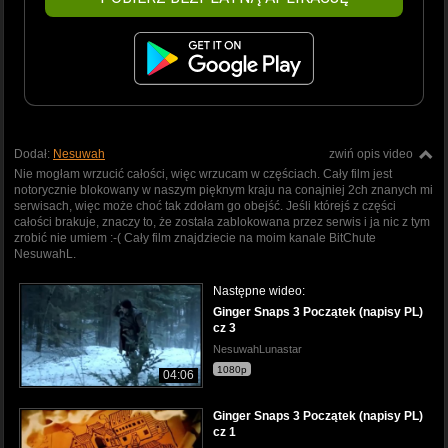
Dodał:
Nesuwah
zwiń opis video
Nie mogłam wrzucić całości, więc wrzucam w częściach. Cały film jest
notorycznie blokowany w naszym pięknym kraju na conajniej 2ch znanych mi
serwisach, więc może choć tak zdołam go obejść. Jeśli którejś z części
całości brakuje, znaczy to, że została zablokowana przez serwis i ja nic z tym
zrobić nie umiem :-( Cały film znajdziecie na moim kanale BitChute
NesuwahL.
Następne wideo:
Ginger Snaps 3 Początek (napisy PL)
cz 3
NesuwahLunastar
1080p
04:06
Ginger Snaps 3 Początek (napisy PL)
cz 1