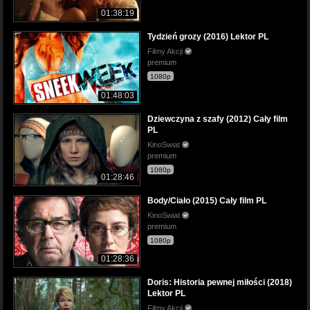
01:38:19
Tydzień grozy (2016) Lektor PL
Filmy Akcji
premium
1080p
01:48:03
Dziewczyna z szafy (2012) Cały film
PL
KinoSwiat
premium
1080p
01:28:46
Body/Ciało (2015) Cały film PL
KinoSwiat
premium
1080p
01:28:36
Doris: Historia pewnej miłości (2018)
Lektor PL
Filmy Akcji