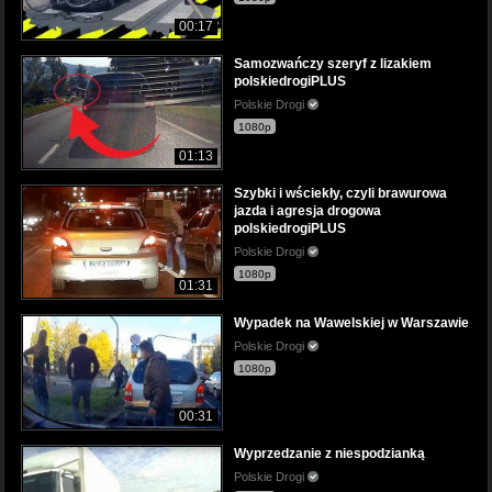
00:17
Samozwańczy szeryf z lizakiem
polskiedrogiPLUS
Polskie Drogi
1080p
01:13
Szybki i wściekły, czyli brawurowa
jazda i agresja drogowa
polskiedrogiPLUS
Polskie Drogi
1080p
01:31
Wypadek na Wawelskiej w Warszawie
Polskie Drogi
1080p
00:31
Wyprzedzanie z niespodzianką
Polskie Drogi