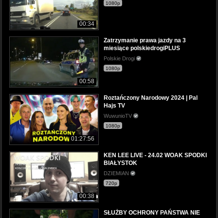
1080p
00:34
Zatrzymanie prawa jazdy na 3
miesiące polskiedrogiPLUS
Polskie Drogi
1080p
00:58
Roztańczony Narodowy 2024 | Pal
Hajs TV
WuwunioTV
1080p
01:27:56
KEN LEE LIVE - 24.02 WOAK SPODKI
BIAŁYSTOK
DZIEMIAN
720p
00:38
SŁUŻBY OCHRONY PAŃSTWA NIE