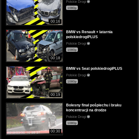
Polskie Drogi
1080p
00:16
BMW vs Renault + latarnia
polskiedrogiPLUS
Polskie Drogi
1080p
00:18
BMW vs Seat polskiedrogiPLUS
Polskie Drogi
1080p
00:19
Bolesny finał pośpiechu i braku
koncentracji na drodze
Polskie Drogi
1080p
00:30