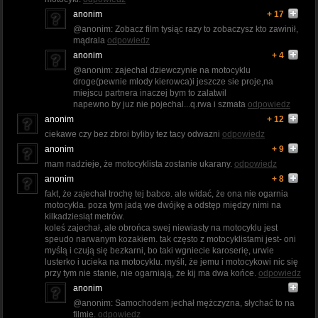
anonim
+ 17
@anonim: Zobacz film tysiąc razy to zobaczysz kto zawinił,
mądrala
odpowiedz
anonim
+ 4
@anonim: zajechal dziewczynie na motocyklu
droge(pewnie mlody kierowca)i jeszcze sie proje,na
miejscu partnera inaczej bym to zalatwil
napewno by juz nie pojechal...q.rwa i szmata
odpowiedz
anonim
+ 12
ciekawe czy bez zbroi byliby tez tacy odwazni
odpowiedz
anonim
+ 9
mam nadzieje, że motocyklista zostanie ukarany.
odpowiedz
anonim
+ 8
fakt, że zajechał trochę tej babce. ale widać, że ona nie ogarnia
motocykla. poza tym jadą we dwójkę a odstęp między nimi na
kilkadziesiąt metrów.
koleś zajechał, ale obrońca swej niewiasty na motocyklu jest
speudo narwanym kozakiem. tak często z motocyklistami jest- oni
myślą i czują się bezkarni, bo taki wgniecie karoserię, urwie
lusterko i ucieka na motocyklu. myśli, że jemu i motocykowi nic się
przy tym nie stanie, nie ogarniają, że kij ma dwa końce.
odpowiedz
anonim
@anonim: Samochodem jechał mężczyzna, słychać to na
filmie.
odpowiedz