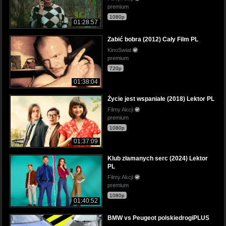
premium
1080p
01:28:57
Zabić bobra (2012) Cały Film PL
KinoSwiat
premium
720p
01:38:04
Życie jest wspaniałe (2018) Lektor PL
Filmy Akcji
premium
1080p
01:37:09
Klub złamanych serc (2024) Lektor
PL
Filmy Akcji
premium
1080p
01:40:52
BMW vs Peugeot polskiedrogiPLUS