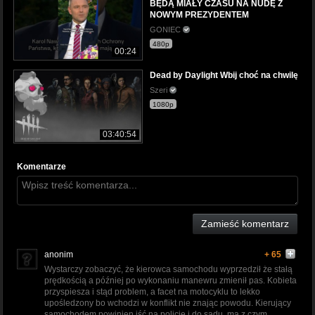
BĘDĄ MIAŁY CZASU NA NUDĘ Z
NOWYM PREZYDENTEM
GONIEC
480p
00:24
Dead by Daylight Wbij choć na chwilę
Szeri
1080p
03:40:54
Komentarze
Zamieść komentarz
anonim
+ 65
Wystarczy zobaczyć, że kierowca samochodu wyprzedził że stałą
prędkością a później po wykonaniu manewru zmienił pas. Kobieta
przyspiesza i stąd problem, a facet na motocyklu to lekko
upośledzony bo wchodzi w konflikt nie znając powodu. Kierujący
samochodem powinien iść na policję i do sądu, ma z czym.