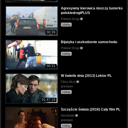
Agresywny kierowca niszczy lusterko
polskiedrogiPLUS
Polskie Drogi
1080p
00:39
Bijatyka i uszkodzenie samochodu
Polskie Drogi
1080p
00:31
W świetle dnia (2013) Lektor PL
Filmy Akcji
premium
1080p
01:47:19
Szczęście świata (2016) Cały film PL
KinoSwiat
premium
1080p