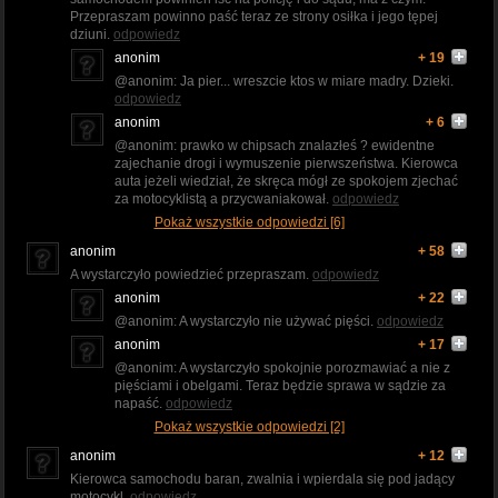
Przepraszam powinno paść teraz ze strony osiłka i jego tępej
dziuni.
odpowiedz
anonim
+ 19
@anonim: Ja pier... wreszcie ktos w miare madry. Dzieki.
odpowiedz
anonim
+ 6
@anonim: prawko w chipsach znalazłeś ? ewidentne
zajechanie drogi i wymuszenie pierwszeństwa. Kierowca
auta jeżeli wiedział, że skręca mógł ze spokojem zjechać
za motocyklistą a przycwaniakował.
odpowiedz
Pokaż wszystkie odpowiedzi [6]
anonim
+ 58
A wystarczyło powiedzieć przepraszam.
odpowiedz
anonim
+ 22
@anonim: A wystarczyło nie używać pięści.
odpowiedz
anonim
+ 17
@anonim: A wystarczyło spokojnie porozmawiać a nie z
pięściami i obelgami. Teraz będzie sprawa w sądzie za
napaść.
odpowiedz
Pokaż wszystkie odpowiedzi [2]
anonim
+ 12
Kierowca samochodu baran, zwalnia i wpierdala się pod jadący
motocykl.
odpowiedz