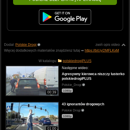
Dodał:
Polskie Drogi
zwiń opis video
Więcej dodatkowych materiałów znajdziesz tutaj ➡
https://bit.ly/2MFLKxM
W katalogu:
polskiedrogiPLUS
Następne wideo:
Agresywny kierowca niszczy lusterko
polskiedrogiPLUS
Polskie_Drogi
1080p
00:39
43 ignorantów drogowych
Polskie Drogi
1080p
01:00