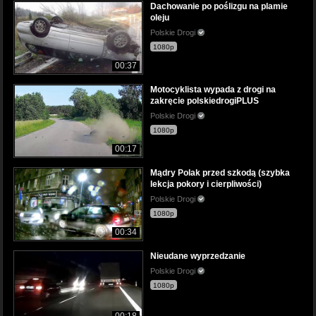
Dachowanie po poślizgu na plamie
oleju
Polskie Drogi
1080p
00:37
Motocyklista wypada z drogi na
zakręcie polskiedrogiPLUS
Polskie Drogi
1080p
00:17
Mądry Polak przed szkodą (szybka
lekcja pokory i cierpliwości)
Polskie Drogi
1080p
00:34
Nieudane wyprzedzanie
Polskie Drogi
1080p
00:18