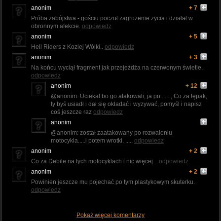
anonim
+ 7
Próba zabójstwa - gościu poczuł zagrożenie życia i działał w
obronnym afekcie.
odpowiedz
anonim
+ 5
Hell Riders z Koziej Wólki..
odpowiedz
anonim
+ 3
Na końcu wyciął fragment jak przejeżdża na czerwonym świetle.
odpowiedz
anonim
+ 12
@anonim: Uciekał bo go atakowali, ja po......., Co za tępak,
ty byś usiadł i dał się okładać i wyzywać, pomyśl i napisz
coś jeszcze raz
odpowiedz
anonim
@anonim: został zaatakowany po rozwaleniu
motocykla.....i potem wrotki. .....
odpowiedz
anonim
+ 2
Co za Debile na tych motocyklach i nic więcej ..
odpowiedz
anonim
+ 2
Powinien jeszcze mu pojechać po tym plastykowym skuterku.
odpowiedz
Pokaż więcej komentarzy