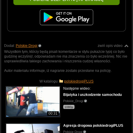
Dodał:
Polskie Drogi
zwiń opis video
Wszystkim tym, którzy będą pisali komentarze w stylu pukażcie lypij co było
gudzinę wczyśnij!, odpowiadam nie ma znaczenia co było wcześniej. Nic nie
usprawiedliwia takiego zachowania i niszczenia cudzej własności.
Autor materiału informuje, iż nagranie zostało przesłane na policję.
W katalogu:
polskiedrogiPLUS
Następne wideo:
Bijatyka i uszkodzenie samochodu
Polskie_Drogi
1080p
00:31
Agresja drogowa polskiedrogiPLUS
Polskie Drogi