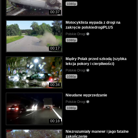
1080p
00:37
Motocyklista wypada z drogi na
zakręcie polskiedrogiPLUS
Polskie Drogi
1080p
00:17
Mądry Polak przed szkodą (szybka
lekcja pokory i cierpliwości)
Polskie Drogi
1080p
00:34
Nieudane wyprzedzanie
Polskie Drogi
1080p
00:18
Niezrozumiały manewr i jago fatalne
zakończenie