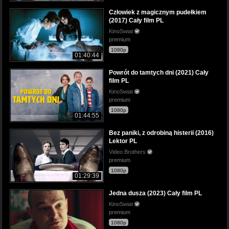
Człowiek z magicznym pudełkiem
(2017) Cały film PL
KinoSwiat
premium
1080p
01:40:44
Powrót do tamtych dni (2021) Cały
film PL
KinoSwiat
premium
1080p
01:44:55
Bez paniki, z odrobiną histerii (2016)
Lektor PL
Video Brothers
premium
1080p
01:29:39
Jedna dusza (2023) Cały film PL
KinoSwiat
premium
1080p