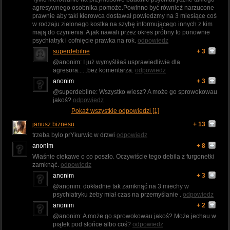
agresywnego osobnika pomoże.Powinno być również narzucone
prawnie aby taki kierowca dostawał powiedzmy na 3 miesiące coś
w rodzaju zielonego kostka na szybę informującego innych z kim
mają do czynienia. A jak nawali przez okres próbny to ponownie
psychiatryk i cofnięcie prawka na rok.
odpowiedz
superdebilne
+ 3
@anonim: I już wymyśliłaś usprawiedliwie dla
agresora......bez komentarza.
odpowiedz
anonim
+ 3
@superdebilne: Wszystko wiesz? A może go sprowokowau
jakoś?
odpowiedz
Pokaż wszystkie odpowiedzi [1]
janusz.biznesu
+ 13
trzeba bylo prYkurwic w drzwi
odpowiedz
anonim
+ 8
Właśnie ciekawe o co poszło. Oczywiście tego debila z furgonetki
zamknąć.
odpowiedz
anonim
+ 3
@anonim: dokładnie tak zamknąć na 3 miechy w
psychiatryku żeby miał czas na przemyślanie .
odpowiedz
anonim
+ 2
@anonim: A może go sprowokowau jakoś? Może jechau w
piątek pod słońce albo coś?
odpowiedz