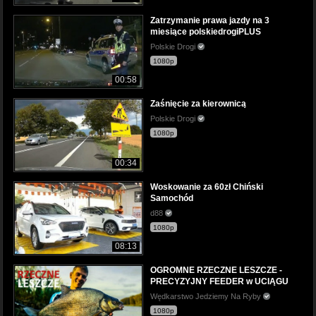
Zatrzymanie prawa jazdy na 3
miesiące polskiedrogiPLUS
Polskie Drogi
1080p
00:58
Zaśnięcie za kierownicą
Polskie Drogi
1080p
00:34
Woskowanie za 60zł Chiński
Samochód
d88
1080p
08:13
OGROMNE RZECZNE LESZCZE -
PRECYZYJNY FEEDER w UCIĄGU
Wędkarstwo Jedziemy Na Ryby
1080p