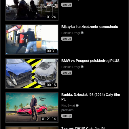
1080p
01:24
Bijatyka i uszkodzenie samochodu
Polskie Drogi
1080p
00:31
BMW vs Peugeot polskiedrogiPLUS
Polskie Drogi
1080p
00:16
Budda. Dzieciak '98 (2024) Cały film
PL
KinoSwiat
premium
1080p
01:21:14
7 uczuć (2018) Cały film PL