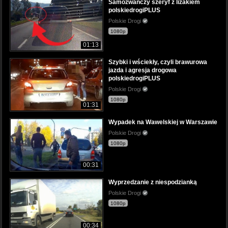
Samozwańczy szeryf z lizakiem
polskiedrogiPLUS
Polskie Drogi
1080p
01:13
Szybki i wściekły, czyli brawurowa
jazda i agresja drogowa
polskiedrogiPLUS
Polskie Drogi
1080p
01:31
Wypadek na Wawelskiej w Warszawie
Polskie Drogi
1080p
00:31
Wyprzedzanie z niespodzianką
Polskie Drogi
1080p
00:34