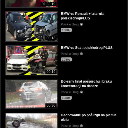
01:33:19
BMW vs Renault + latarnia
polskiedrogiPLUS
Polskie Drogi
1080p
00:18
BMW vs Seat polskiedrogiPLUS
Polskie Drogi
1080p
00:19
Bolesny finał pośpiechu i braku
koncentracji na drodze
Polskie Drogi
1080p
00:30
Dachowanie po poślizgu na plamie
oleju
Polskie Drogi