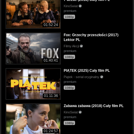
KinoSwiat
premium
1080p
01:52:24
Fox: Grzechy przeszłości (2017)
Lektor PL
Filmy Akcji
premium
1080p
01:40:41
PIĄTEK (2025) Cały film PL
Piątek - serial oryginalny
premium
1080p
01:11:36
Zabawa zabawa (2018) Cały film PL
KinoSwiat
premium
1080p
01:24:57