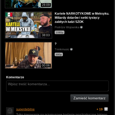
28:09
Kartele NARKOTYKOWE w Meksyku.
Miliardy dolarów i setki tysięcy
zabitych ludzi SZOK
Podróże Wojownika
1080p
38:03
?
Tnmkmusic
480p
00:06
Komentarze
Zamieść komentarz
superdebilne
+ 19
Tylko kierowanie na przymusowe badanie psychiatryczne takiego