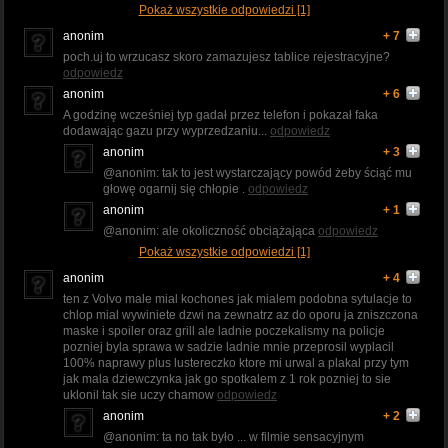
Pokaż wszystkie odpowiedzi [1]
anonim
+ 7
poch.uj to wrzucasz skoro zamazujesz tablice rejestracyjne?
odpowiedz
anonim
+ 6
A godzinę wcześniej typ gadał przez telefon i pokazał faka
dodawając gazu przy wyprzedzaniu...
odpowiedz
anonim
+ 3
@anonim: tak to jest wystarczający powód żeby ściąć mu
głowę ogarnij się chłopie .
odpowiedz
anonim
+ 1
@anonim: ale okoliczność obciążająca
odpowiedz
Pokaż wszystkie odpowiedzi [1]
anonim
+ 4
ten z Volvo male mial kochones jak mialem podobna sytulacje to
chlop mial wywiniete dzwi na zewnatrz az do oporu ja zniszczona
maske i spoiler oraz grill ale ladnie poczekalismy na policje
pozniej byla sprawa w sadzie ladnie mnie przeprosil wyplacil
100% naprawy plus lustereczko ktore mi urwal a plakal przy tym
jak mala dziewczynka jak go spotkalem z 1 rok pozniej to sie
uklonil tak sie uczy chamow
odpowiedz
anonim
+ 2
@anonim: ta no tak było ... w filmie sensacyjnym