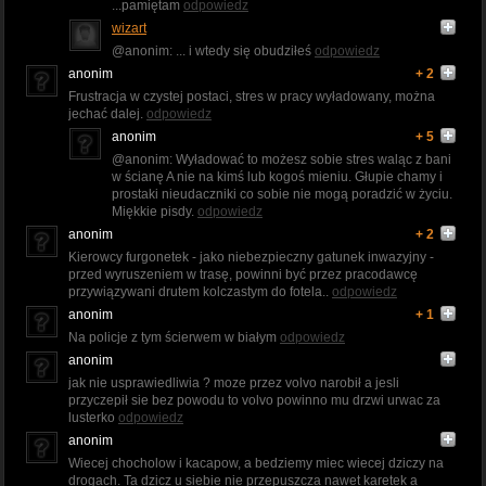
...pamiętam
odpowiedz
wizart
@anonim: ... i wtedy się obudziłeś
odpowiedz
anonim
+ 2
Frustracja w czystej postaci, stres w pracy wyładowany, można
jechać dalej.
odpowiedz
anonim
+ 5
@anonim: Wyładować to możesz sobie stres waląc z bani
w ścianę A nie na kimś lub kogoś mieniu. Głupie chamy i
prostaki nieudaczniki co sobie nie mogą poradzić w życiu.
Miękkie pisdy.
odpowiedz
anonim
+ 2
Kierowcy furgonetek - jako niebezpieczny gatunek inwazyjny -
przed wyruszeniem w trasę, powinni być przez pracodawcę
przywiązywani drutem kolczastym do fotela..
odpowiedz
anonim
+ 1
Na policje z tym ścierwem w białym
odpowiedz
anonim
jak nie usprawiedliwia ? moze przez volvo narobił a jesli
przyczepił sie bez powodu to volvo powinno mu drzwi urwac za
lusterko
odpowiedz
anonim
Wiecej chocholow i kacapow, a bedziemy miec wiecej dziczy na
drogach. Ta dzicz u siebie nie przepuszcza nawet karetek a