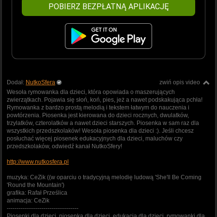
POBIERZ BEZPŁATNĄ APLIKACJĘ
Dodał:
NutkoSfera
zwiń opis video
Wesoła rymowanka dla dzieci, która opowiada o maszerujących
zwierzątkach. Pojawia się słoń, koń, pies, jeż a nawet podskakująca pchła!
Rymowanka z bardzo prostą melodią i tekstem łatwym do nauczenia i
powtórzenia. Piosenka jest kierowana do dzieci rocznych, dwulatków,
trzylatków, czterolatków a nawet dzieci starszych. Piosenka w sam raz dla
wszystkich przedszkolaków! Wesoła piosenka dla dzieci :). Jeśli chcesz
posłuchać więcej piosenek edukacyjnych dla dzieci, maluchów czy
przedszkolaków, odwiedź kanał NutkoSfery!
http://www.nutkosfera.pl
muzyka: CeZik ((w oparciu o tradycyjną melodię ludową 'She'll Be Coming
'Round the Mountain')
grafika: Rafał Prześlica
animacja: CeZik
-------------------------------------
Piosenki dla dzieci, piosenka dla dzieci, edukacja dla dzieci, rymowanki dla