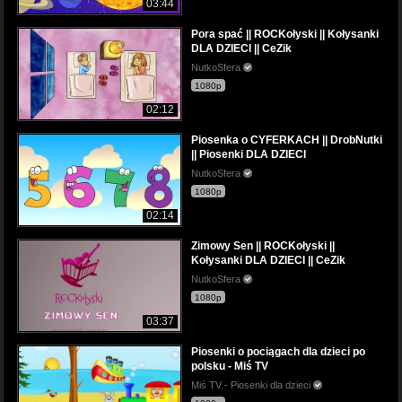
03:44
Pora spać || ROCKołyski || Kołysanki
DLA DZIECI || CeZik
NutkoSfera
1080p
02:12
Piosenka o CYFERKACH || DrobNutki
|| Piosenki DLA DZIECI
NutkoSfera
1080p
02:14
Zimowy Sen || ROCKołyski ||
Kołysanki DLA DZIECI || CeZik
NutkoSfera
1080p
03:37
Piosenki o pociągach dla dzieci po
polsku - Miś TV
Miś TV - Piosenki dla dzieci