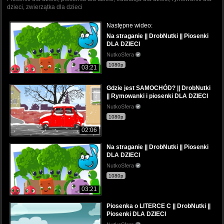
dzieci, zwierzątka dla dzieci
Następne wideo:
Na straganie || DrobNutki || Piosenki
DLA DZIECI
NutkoSfera
1080p
03:21
Gdzie jest SAMOCHÓD? || DrobNutki
|| Rymowanki i piosenki DLA DZIECI
NutkoSfera
1080p
02:06
Na straganie || DrobNutki || Piosenki
DLA DZIECI
NutkoSfera
1080p
03:21
Piosenka o LITERCE C || DrobNutki ||
Piosenki DLA DZIECI