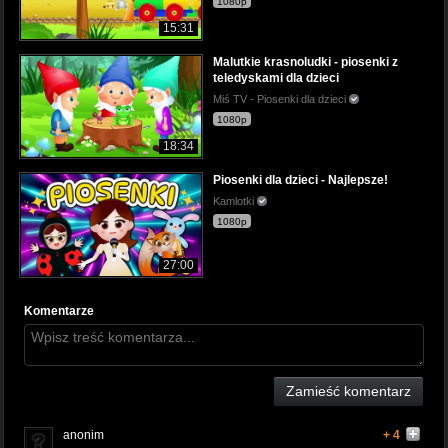
1080p
15:31
Malutkie krasnoludki - piosenki z
teledyskami dla dzieci
Miś TV - Piosenki dla dzieci
1080p
18:34
Piosenki dla dzieci - Najlepsze!
Kamlotki
1080p
27:00
Komentarze
Zamieść komentarz
anonim
+ 4