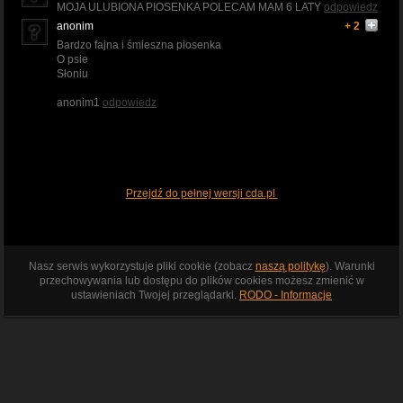
MOJA ULUBIONA PIOSENKA POLECAM MAM 6 LATY
odpowiedz
anonim
+ 2
Bardzo fajna i śmieszna piosenka
O psie
Słoniu
anonim1
odpowiedz
Przejdź do pełnej wersji cda.pl
Nasz serwis wykorzystuje pliki cookie (zobacz
naszą politykę
). Warunki
przechowywania lub dostępu do plików cookies możesz zmienić w
ustawieniach Twojej przeglądarki.
RODO - Informacje