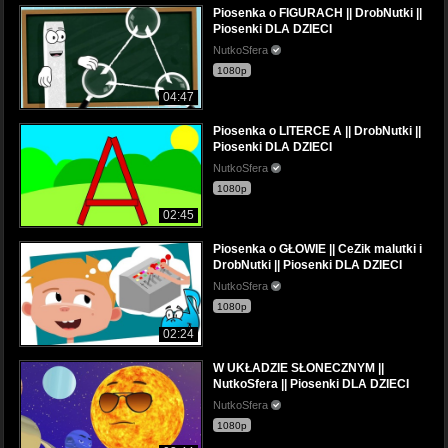
Piosenka o FIGURACH || DrobNutki ||
Piosenki DLA DZIECI
NutkoSfera
1080p
04:47
Piosenka o LITERCE A || DrobNutki ||
Piosenki DLA DZIECI
NutkoSfera
1080p
02:45
Piosenka o GŁOWIE || CeZik malutki i
DrobNutki || Piosenki DLA DZIECI
NutkoSfera
1080p
02:24
W UKŁADZIE SŁONECZNYM ||
NutkoSfera || Piosenki DLA DZIECI
NutkoSfera
1080p