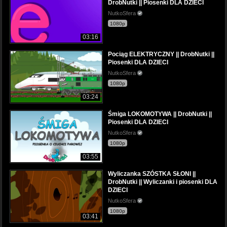
DrobNutki || Piosenki DLA DZIECI
NutkoSfera
1080p
03:16
Pociąg ELEKTRYCZNY || DrobNutki ||
Piosenki DLA DZIECI
NutkoSfera
1080p
03:24
Śmiga LOKOMOTYWA || DrobNutki ||
Piosenki DLA DZIECI
NutkoSfera
1080p
03:55
Wyliczanka SZÓSTKA SŁONI ||
DrobNutki || Wyliczanki i piosenki DLA
DZIECI
NutkoSfera
1080p
03:41