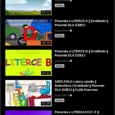
NutkoSfera
1080p
03:12
Piosenka o LITERCE D || DrobNutki ||
Piosenki DLA DZIECI
NutkoSfera
1080p
03:16
Piosenka o LITERCE B || DrobNutki ||
Piosenki DLA DZIECI
NutkoSfera
1080p
03:11
ABECADŁO z pieca spadło ||
NutkoSfera i DrobNutki || Piosenki
DLA DZIECI || CeZik Dzieciom
NutkoSfera
1080p
02:36
Piosenka o LITERKACH E i F ||