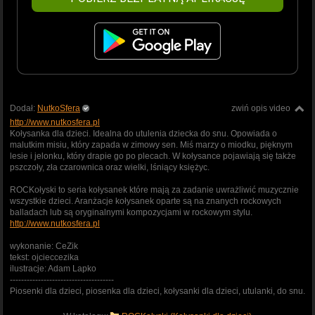
Dodał:
NutkoSfera
zwiń opis video
http://www.nutkosfera.pl
Kołysanka dla dzieci. Idealna do utulenia dziecka do snu. Opowiada o
malutkim misiu, który zapada w zimowy sen. Miś marzy o miodku, pięknym
lesie i jelonku, który drapie go po plecach. W kołysance pojawiają się także
pszczoły, zła czarownica oraz wielki, lśniący księżyc.
ROCKołyski to seria kołysanek które mają za zadanie uwrażliwić muzycznie
wszystkie dzieci. Aranżacje kołysanek oparte są na znanych rockowych
balladach lub są oryginalnymi kompozycjami w rockowym stylu.
http://www.nutkosfera.pl
wykonanie: CeZik
tekst: ojcieccezika
ilustracje: Adam Lapko
-------------------------------------
Piosenki dla dzieci, piosenka dla dzieci, kołysanki dla dzieci, utulanki, do snu.