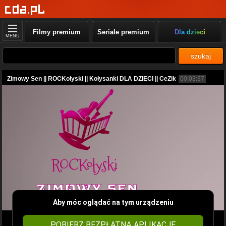
Filmy premium
Seriale premium
Dla dzieci
MENU
szukaj
Zimowy Sen || ROCKołyski || Kołysanki DLA DZIECI || CeZik
00:03:37
Aby móc oglądać na tym urządzeniu
POBIERZ BEZPŁATNĄ APLIKACJĘ