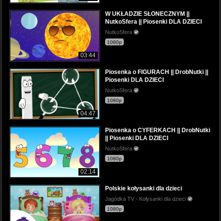
W UKŁADZIE SŁONECZNYM ||
NutkoSfera || Piosenki DLA DZIECI
NutkoSfera
1080p
03:44
Piosenka o FIGURACH || DrobNutki ||
Piosenki DLA DZIECI
NutkoSfera
1080p
04:47
Piosenka o CYFERKACH || DrobNutki
|| Piosenki DLA DZIECI
NutkoSfera
1080p
02:14
Polskie kołysanki dla dzieci
Jagódka TV - Kołysanki dla dzieci
1080p