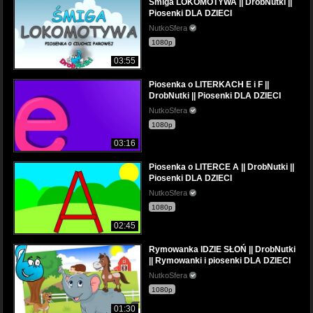
Śmiga LOKOMOTYWA || DrobNutki ||
Piosenki DLA DZIECI
NutkoSfera
1080p
03:55
Piosenka o LITERKACH E i F ||
DrobNutki || Piosenki DLA DZIECI
NutkoSfera
1080p
03:16
Piosenka o LITERCE A || DrobNutki ||
Piosenki DLA DZIECI
NutkoSfera
1080p
02:45
Rymowanka IDZIE SŁOŃ || DrobNutki
|| Rymowanki i piosenki DLA DZIECI
NutkoSfera
1080p
01:30