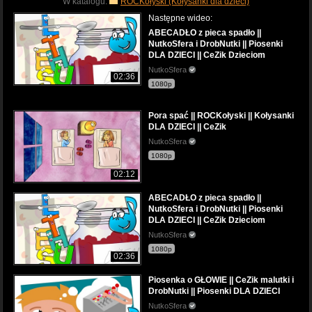
W katalogu:
ROCKołyski (Kołysanki dla dzieci)
Następne wideo:
ABECADŁO z pieca spadło ||
NutkoSfera i DrobNutki || Piosenki
DLA DZIECI || CeZik Dzieciom
NutkoSfera
02:36
1080p
Pora spać || ROCKołyski || Kołysanki
DLA DZIECI || CeZik
NutkoSfera
1080p
02:12
ABECADŁO z pieca spadło ||
NutkoSfera i DrobNutki || Piosenki
DLA DZIECI || CeZik Dzieciom
NutkoSfera
1080p
02:36
Piosenka o GŁOWIE || CeZik malutki i
DrobNutki || Piosenki DLA DZIECI
NutkoSfera