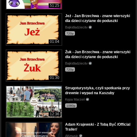
51:25
Jeż - Jan Brzechwa - znane wierszyki
dla dzieci czytane do poduszki
Bajkidladziecitv
720p
01:04
Żuk - Jan Brzechwa - znane wierszyki
dla dzieci czytane do poduszki
Bajkidladziecitv
720p
01:30
Strugoturystyka, czyli spotkania przy
drewnie i wypad na Kaszuby
Kępa Marzeń
1080p
12:36
Adam Krajewski - Z Tobą Być /Official
Trailer/
AKmusic