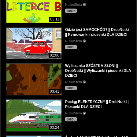
NutkoSfera
1080p
03:11
Gdzie jest SAMOCHÓD? || DrobNutki
|| Rymowanki i piosenki DLA DZIECI
NutkoSfera
1080p
02:06
Wyliczanka SZÓSTKA SŁONI ||
DrobNutki || Wyliczanki i piosenki DLA
DZIECI
NutkoSfera
1080p
03:41
Pociąg ELEKTRYCZNY || DrobNutki ||
Piosenki DLA DZIECI
NutkoSfera
1080p
03:24