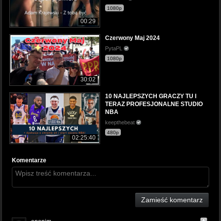
1080p
00:29
Czerwony Maj 2024
PytaPL
1080p
30:02
10 NAJLEPSZYCH GRACZY TU I
TERAZ PROFESJONALNE STUDIO
NBA
keepthebeat
480p
02:25:40
Komentarze
Zamieść komentarz