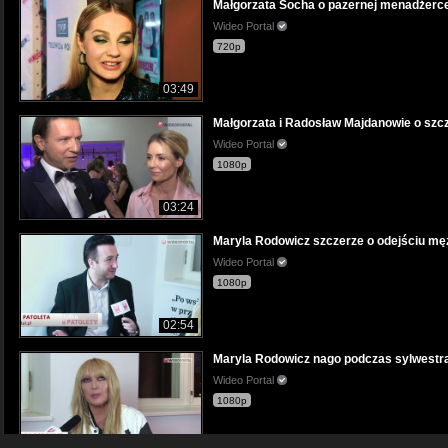
Małgorzata Socha o pazernej menadżerc
Wideo Portal
720p
03:49
Małgorzata i Radosław Majdanowie o szcz
Wideo Portal
1080p
03:24
Maryla Rodowicz szczerze o odejściu męż
Wideo Portal
1080p
02:54
Maryla Rodowicz nago podczas sylwestra?
Wideo Portal
1080p
03:41