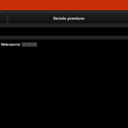
Seriale premium
 Wideoportal
00:08:06