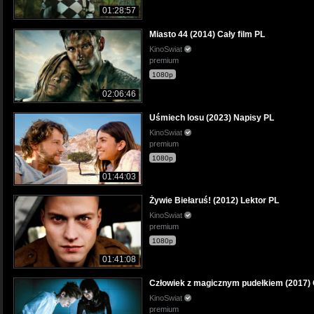
01:28:57
Miasto 44 (2014) Cały film PL
KinoSwiat
premium
1080p
02:06:46
Uśmiech losu (2023) Napisy PL
KinoSwiat
premium
1080p
01:44:03
Żywie Biełaruś! (2012) Lektor PL
KinoSwiat
premium
1080p
01:41:08
Człowiek z magicznym pudełkiem (2017) C
KinoSwiat
premium