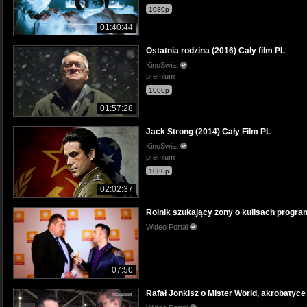
1080p
01:40:44
Ostatnia rodzina (2016) Cały film PL
KinoSwiat
premium
1080p
01:57:28
Jack Strong (2014) Cały Film PL
KinoSwiat
premium
1080p
02:02:37
Rolnik szukający żony o kulisach progr
Wideo Portal
07:50
Rafał Jonkisz o Mister World, akrobatyce 