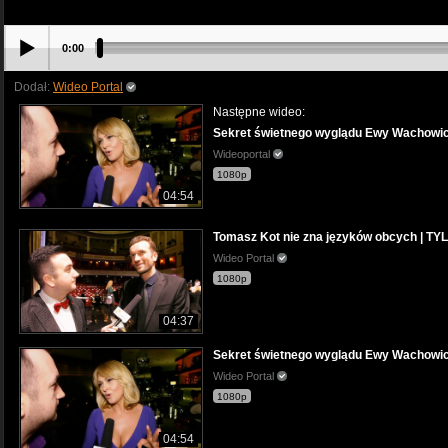
0:00
Dodał:
Wideo Portal
Następne wideo:
Sekret świetnego wyglądu Ewy Wachowi
Wideoportal
1080p
04:54
Tomasz Kot nie zna języków obcych | T
Wideo Portal
1080p
04:37
Sekret świetnego wyglądu Ewy Wachowi
Wideo Portal
1080p
04:54