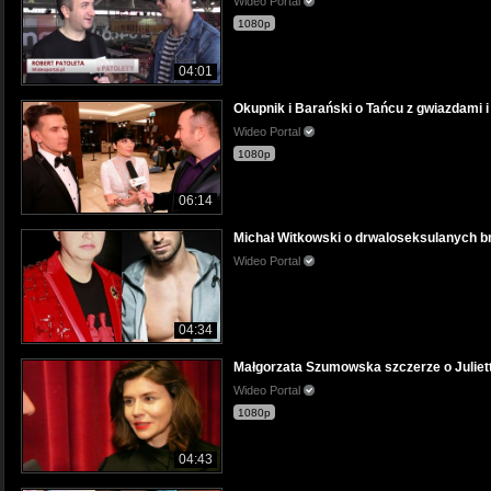
Wideo Portal
1080p
04:01
Okupnik i Barański o Tańcu z gwiazdami 
Wideo Portal
1080p
06:14
Michał Witkowski o drwaloseksulanych b
Wideo Portal
04:34
Małgorzata Szumowska szczerze o Julie
Wideo Portal
1080p
04:43