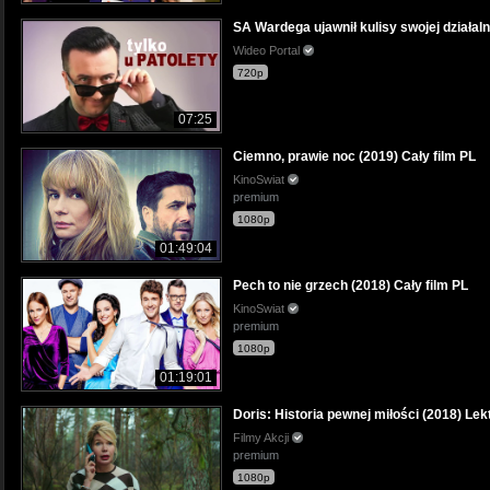
SA Wardega ujawnił kulisy swojej działa
Wideo Portal
720p
07:25
Ciemno, prawie noc (2019) Cały film PL
KinoSwiat
premium
1080p
01:49:04
Pech to nie grzech (2018) Cały film PL
KinoSwiat
premium
1080p
01:19:01
Doris: Historia pewnej miłości (2018) Lek
Filmy Akcji
premium
1080p