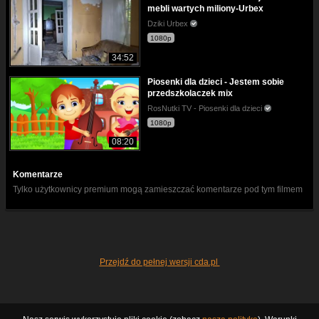
mebli wartych miliony-Urbex
Dziki Urbex
1080p
34:52
Piosenki dla dzieci - Jestem sobie
przedszkolaczek mix
RosNutki TV - Piosenki dla dzieci
1080p
08:20
Komentarze
Tylko użytkownicy premium mogą zamieszczać komentarze pod tym filmem
Przejdź do pełnej wersji cda.pl