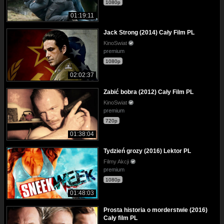
1080p
01:19:11
Jack Strong (2014) Cały Film PL
KinoSwiat
premium
1080p
02:02:37
Zabić bobra (2012) Cały Film PL
KinoSwiat
premium
720p
01:38:04
Tydzień grozy (2016) Lektor PL
Filmy Akcji
premium
1080p
01:48:03
Prosta historia o morderstwie (2016)
Cały film PL