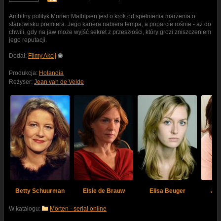
Ambitny polityk Morten Mathijsen jest o krok od spełnienia marzenia o
stanowisku premiera. Jego kariera nabiera tempa, a poparcie rośnie - aż do
chwili, gdy na jaw może wyjść sekret z przeszłości, który grozi zniszczeniem
jego reputacji.
Dodał:
Filmy Akcji
Produkcja:
Holandia
Reżyser:
Jean van de Velde
Betty Schuurman
Elsie de Brauw
Elisa Beuger
Jok
W katalogu:
Morten - serial online