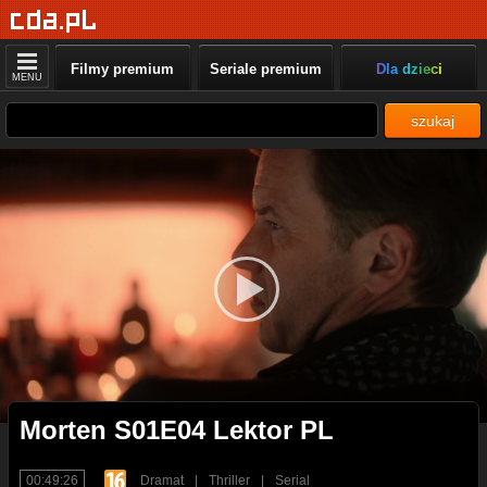
Filmy premium
Seriale premium
Dla dzieci
MENU
szukaj
Morten S01E04 Lektor PL
00:49:26
Dramat
|
Thriller
|
Serial