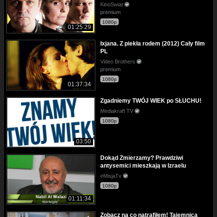
KinoSwiat
premium
1080p
01:25:29
Ixjana. Z piekła rodem (2012) Cały film
PL
Video Brothers
premium
1080p
01:37:34
Zgadniemy TWÓJ WIEK po SŁUCHU!
Mediakraft TV
1080p
03:50
Dokąd Zmierzamy? Prawdziwi
antysemici mieszkają w Izraelu
eMisjaTv
1080p
01:11:34
Zobacz na co natrafiłem! Tajemnica