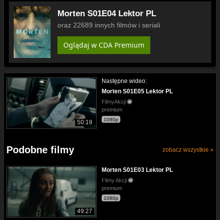
Morten S01E04 Lektor PL
oraz 22689 innych filmów i seriali
Oglądaj w CDA Premium
Następne wideo:
Morten S01E05 Lektor PL
FilmyAkcji
premium
1080p
50:19
Podobne filmy
zobacz wszystkie »
Morten S01E03 Lektor PL
Filmy Akcji
premium
1080p
49:27