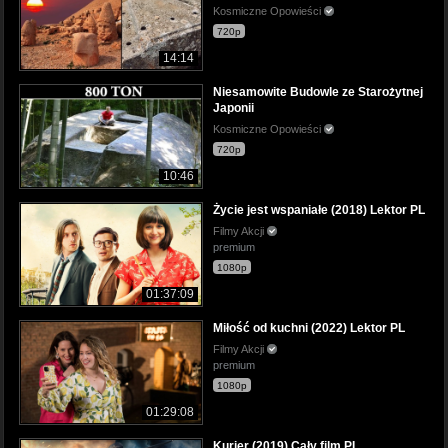
Kosmiczne Opowieści
720p
14:14
Niesamowite Budowle ze Starożytnej
Japonii
Kosmiczne Opowieści
720p
10:46
Życie jest wspaniałe (2018) Lektor PL
Filmy Akcji
premium
1080p
01:37:09
Miłość od kuchni (2022) Lektor PL
Filmy Akcji
premium
1080p
01:29:08
Kurier (2019) Cały film PL