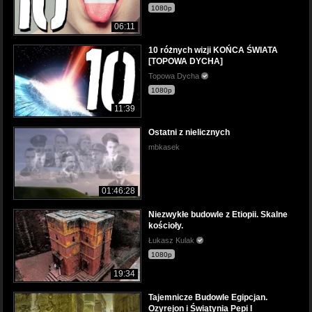
1080p
06:11
10 różnych wizji KOŃCA ŚWIATA
[TOPOWA DYCHA]
Topowa Dycha
1080p
11:39
Ostatni z nielicznych
mbkasek
01:46:28
Niezwykłe budowle z Etiopii. Skalne
kościoły.
Łukasz Kulak
1080p
19:34
Tajemnicze Budowle Egipcjan.
Ozyrejon i Świątynia Pepi I