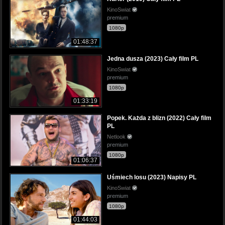
KinoSwiat
premium
1080p
01:48:37
Jedna dusza (2023) Cały film PL
KinoSwiat
premium
1080p
01:33:19
Popek. Każda z blizn (2022) Cały film
PL
Netlook
premium
1080p
01:06:37
Uśmiech losu (2023) Napisy PL
KinoSwiat
premium
1080p
01:44:03