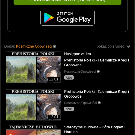
Dodał:
Kosmiczne Opowieści
pokaż opis video
Następne wideo:
Prehistoria Polski - Tajemnicze Kręgi i
Grobowce
KosmiczneOpowiesci
720p
12:01
Prehistoria Polski - Tajemnicze Kręgi i
Grobowce
Kosmiczne Opowieści
720p
12:01
Starożytne Budowle - Góra Bogów i
Hattusa