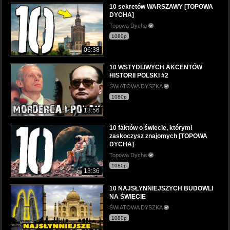
10 sekretów WARSZAWY [TOPOWA
DYCHA]
Topowa Dycha
1080p
06:38
10 WSTYDLIWYCH AKCENTÓW
HISTORII POLSKI #2
ŚWIATOWA DYSZKA
1080p
13:56
10 faktów o świecie, którymi
zaskoczysz znajomych [TOPOWA
DYCHA]
Topowa Dycha
1080p
13:36
10 NAJSŁYNNIEJSZYCH BUDOWLI
NA ŚWIECIE
ŚWIATOWA DYSZKA
1080p