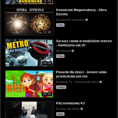
11:39
Kosmiczne Megastruktury - Sfera
Dysona
Kosmiczne Opowieści
720p
11:18
Szczury i woda w londyńskim metrze!
- AleHistoria odc.47
Ale Historia
720p
04:06
Piosenki dla dzieci - Jestem sobie
przedszkolaczek mix
RosNutki TV - Piosenki dla dzieci
1080p
08:20
Klej montażowy K2
K2 Auto Jak Nowe
480p