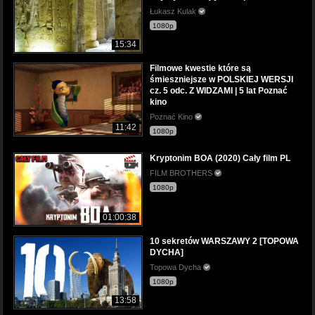
Łukasz Kulak
1080p
15:34
Filmowe kwestie które są
śmieszniejsze w POLSKIEJ WERSJI
cz. 5 odc. Z WIDZAMI | 5 lat Poznać
kino
Poznać Kino
11:42
1080p
Kryptonim BOA (2020) Cały film PL
FILM BROTHERS
1080p
01:00:38
10 sekretów WARSZAWY 2 [TOPOWA
DYCHA]
Topowa Dycha
1080p
13:58