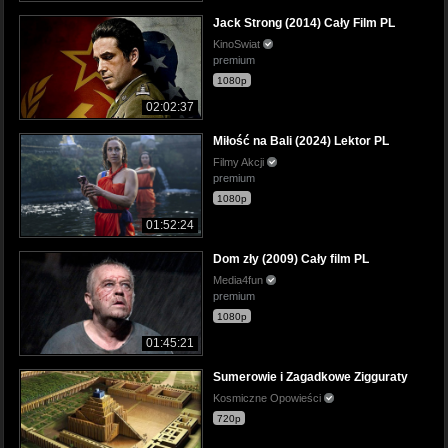
Jack Strong (2014) Cały Film PL
KinoSwiat
premium
1080p
02:02:37
Miłość na Bali (2024) Lektor PL
Filmy Akcji
premium
1080p
01:52:24
Dom zły (2009) Cały film PL
Media4fun
premium
1080p
01:45:21
Sumerowie i Zagadkowe Zigguraty
Kosmiczne Opowieści
720p