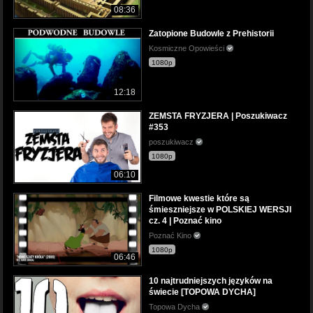
08:36
Zatopione Budowle z Prehistorii
Kosmiczne Opowieści
1080p
12:18
ZEMSTA FRYZJERA | Poszukiwacz
#353
poszukiwacz
1080p
06:10
Filmowe kwestie które są
śmieszniejsze w POLSKIEJ WERSJI
cz. 4 | Poznać kino
Poznać Kino
1080p
06:46
10 najtrudniejszych języków na
świecie [TOPOWA DYCHA]
Topowa Dycha