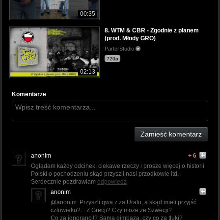
00:35
8. WTM & CBR - Zgodnie z planem
(prod. Młody GRO)
ParterStudio
720p
02:13
Komentarze
Zamieść komentarz
anonim
+ 6
Oglądam każdy odcinek, ciekawe rzeczy i prosze więcej o historii
Polski o pochodzeniu skąd przyszli nasi przodkowie itd.
Serdecznie pozdrawiam
odpowiedz
anonim
@anonim: Przyszli qwa z za Uralu, a skąd mieli przyjść
człowieku?... Z Grecji? Czy może ze Szwecji?
Co za ignoranci!? Sama gimbaza, czy co za tłuki?