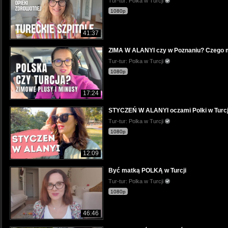
Tur-tur: Polka w Turcji
1080p
41:37
ZIMA W ALANYI czy w Poznaniu? Czego mi
Tur-tur: Polka w Turcji
1080p
17:24
STYCZEŃ W ALANYI oczami Polki w Turcji
Tur-tur: Polka w Turcji
1080p
12:09
Być matką POLKĄ w Turcji
Tur-tur: Polka w Turcji
1080p
46:46