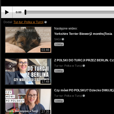
0:00
Dodał:
Tur-tur: Polka w Turcji
Następne wideo:
Yorkshire Terrier Biewer|2 months|Tosia
SAGI
1080p
03:46
Z POLSKI DO TURCJI PRZEZ BERLIN. Czy 
Tur-tur: Polka w Turcji
1080p
17:48
Czy mówi PO POLSKU? Dziecko DWUJĘZ
Tur-tur: Polka w Turcji
1080p
27:35