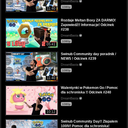
DreamBasta
1080p
11:40
Rozdaje Meltan Boxy ZA DARMO!
Zapowiedź!! Informacje! Odcinek
#238
DreamBasta
1080p
05:41
Swinub Community day poradnik /
NEWS ! Odcinek #239
DreamBasta
1080p
11:40
Walentynki w Pokemon Go / Pomoc
dla schroniska !! Odcinek #240
DreamBasta
1080p
10:12
Swinub Community Day!! Złapałem
100IV! Pomoc dla schroniska!