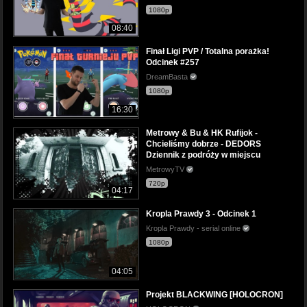
1080p
08:40
Finał Ligi PVP / Totalna porażka!
Odcinek #257
DreamBasta
1080p
16:30
Metrowy & Bu & HK Rufijok -
Chcieliśmy dobrze - DEDORS
Dziennik z podróży w miejscu
MetrowyTV
720p
04:17
Kropla Prawdy 3 - Odcinek 1
Kropla Prawdy - serial online
1080p
04:05
Projekt BLACKWING [HOLOCRON]