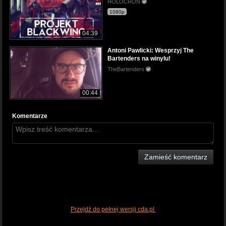
HOLOCRON
1080p
04:39
Antoni Pawlicki: Wesprzyj The
Bartenders na winylu!
TheBartenders
00:44
Komentarze
Zamieść komentarz
Przejdź do pełnej wersji cda.pl