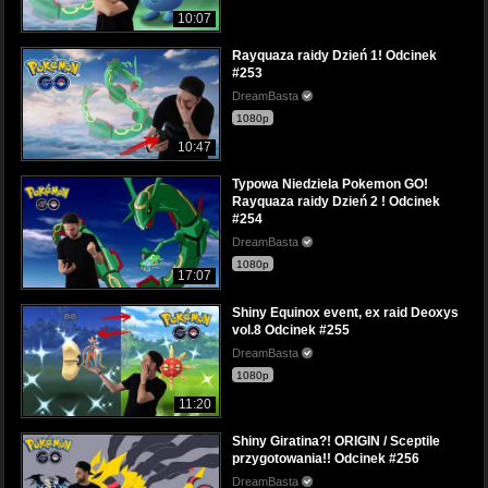
10:07
Rayquaza raidy Dzień 1! Odcinek
#253
DreamBasta
1080p
10:47
Typowa Niedziela Pokemon GO!
Rayquaza raidy Dzień 2 ! Odcinek
#254
DreamBasta
1080p
17:07
Shiny Equinox event, ex raid Deoxys
vol.8 Odcinek #255
DreamBasta
1080p
11:20
Shiny Giratina?! ORIGIN / Sceptile
przygotowania!! Odcinek #256
DreamBasta