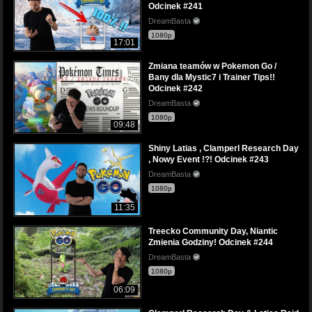
Odcinek #241
DreamBasta
1080p
17:01
Zmiana teamów w Pokemon Go /
Bany dla Mystic7 i Trainer Tips!!
Odcinek #242
DreamBasta
1080p
09:48
Shiny Latias , Clamperl Research Day
, Nowy Event !?! Odcinek #243
DreamBasta
1080p
11:35
Treecko Community Day, Niantic
Zmienia Godziny! Odcinek #244
DreamBasta
1080p
06:09