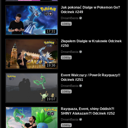
Jak pokonać Dialge w Pokemon Go?
Odcinek #249
DreamBasta
1080p
17:31
Złapałem Dialgie w Krakowie Odcinek
#250
DreamBasta
1080p
19:36
Event Walczący / Powrót Rayquazy!!
Odcinek #251
DreamBasta
1080p
19:07
Rayquaza, Event, shiny Oddish?!
SHINY Alakazam?! Odcinek #252
DreamBasta
1080p