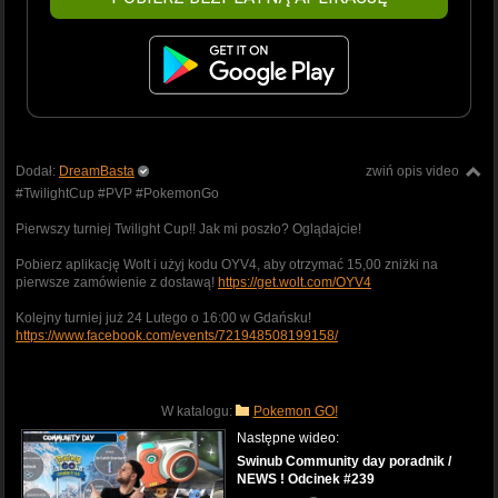
Dodał:
DreamBasta
zwiń opis video
#TwilightCup #PVP #PokemonGo
Pierwszy turniej Twilight Cup!! Jak mi poszło? Oglądajcie!
Pobierz aplikację Wolt i użyj kodu OYV4, aby otrzymać 15,00 zniżki na
pierwsze zamówienie z dostawą!
https://get.wolt.com/OYV4
Kolejny turniej już 24 Lutego o 16:00 w Gdańsku!
https://www.facebook.com/events/721948508199158/
W katalogu:
Pokemon GO!
Następne wideo:
Swinub Community day poradnik /
NEWS ! Odcinek #239