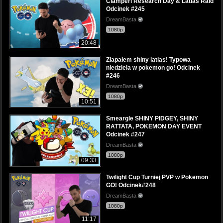
Clamperl Research Day & Latias Raid
Odcinek #245
DreamBasta
1080p
20:48
Złapałem shiny latias! Typowa
niedziela w pokemon go! Odcinek
#246
DreamBasta
1080p
10:51
Smeargle SHINY PIDGEY, SHINY
RATTATA, POKEMON DAY EVENT
Odcinek #247
DreamBasta
1080p
09:33
Twilight Cup Turniej PVP w Pokemon
GO! Odcinek#248
DreamBasta
1080p
11:17