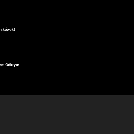
reskówek!
iem Odkryte
ą Się Wśród nas