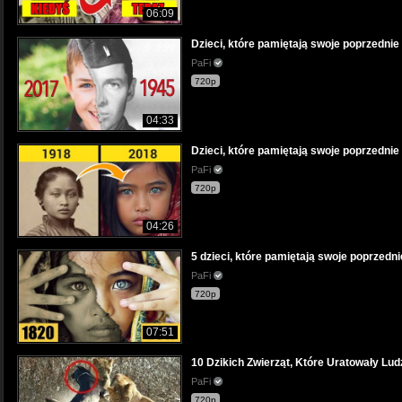
06:09
Dzieci, które pamiętają swoje poprzednie 
PaFi
720p
04:33
Dzieci, które pamiętają swoje poprzednie 
PaFi
720p
04:26
5 dzieci, które pamiętają swoje poprzedni
PaFi
720p
07:51
10 Dzikich Zwierząt, Które Uratowały Lud
PaFi
720p