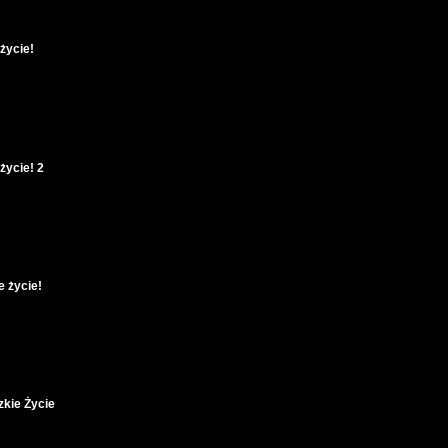
życie!
życie! 2
e życie!
zkie Życie