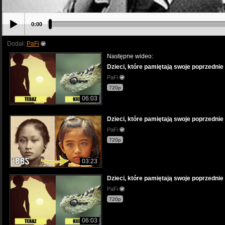
0:00
Dodał:
PaFi
Następne wideo:
Dzieci, które pamiętają swoje poprzednie ż
PaFi
720p
06:03
Dzieci, które pamiętają swoje poprzednie ż
PaFi
720p
03:23
Dzieci, które pamiętają swoje poprzednie ż
PaFi
720p
06:03