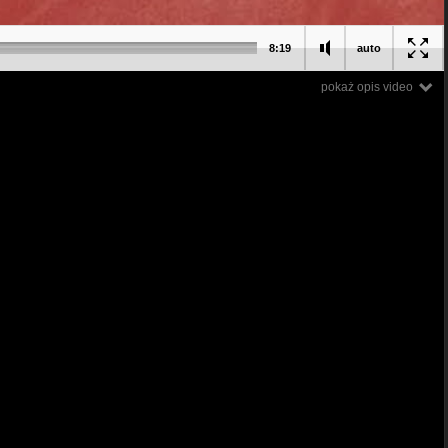
8:19
auto
pokaż opis video