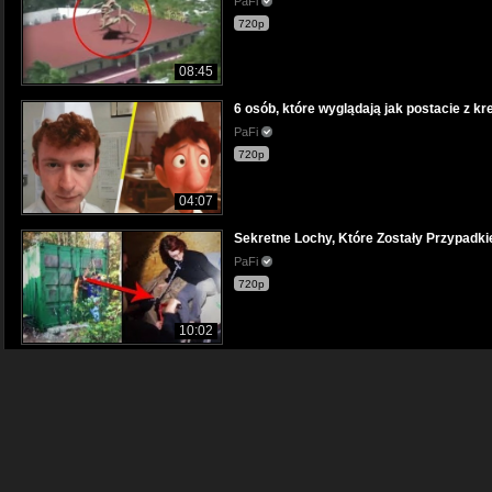
PaFi
720p
08:45
6 osób, które wyglądają jak postacie z k
PaFi
720p
04:07
Sekretne Lochy, Które Zostały Przypadk
PaFi
720p
10:02
Przerażające Stworzenia, Które Ukrywaj
PaFi
1080p
08:02