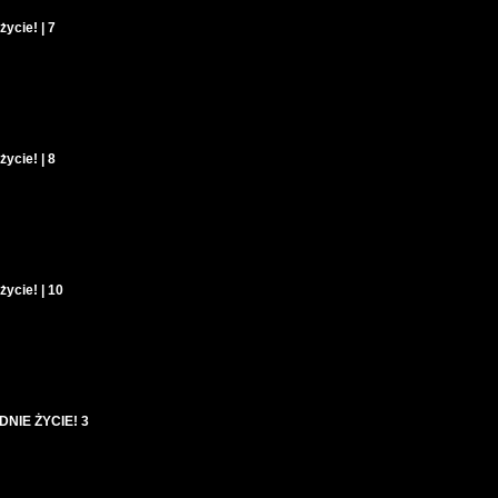
ycie! | 7
ycie! | 8
życie! | 10
DNIE ŻYCIE! 3