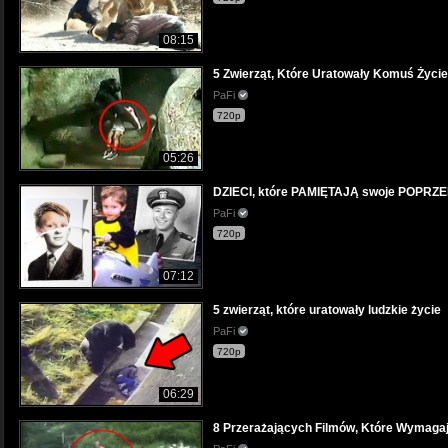
08:15
5 Zwierząt, Które Uratowały Komuś Życie
PaFi
720p
05:26
DZIECI, które PAMIĘTAJĄ swoje POPRZED
PaFi
720p
07:12
5 zwierząt, które uratowały ludzkie życie
PaFi
720p
06:29
8 Przerażających Filmów, Które Wymagaj