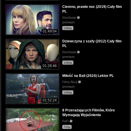
Ciemno, prawie noc (2019) Cały film
PL
KinoSwiat
premium
1080p
01:49:04
Dziewczyna z szafy (2012) Cały film
PL
KinoSwiat
premium
1080p
01:28:46
Miłość na Bali (2024) Lektor PL
Filmy Akcji
premium
1080p
01:52:24
8 Przerażających Filmów, Które
Wymagają Wyjaśnienia
PaFi
720p