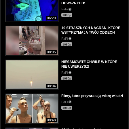
ODWAŻNYCH!
PaFi
1080p
06:20
10 STRASZNYCH NAGRAŃ, KTÓRE
WSTYRZYMAJĄ TWÓJ ODDECH
PaFi
1080p
08:05
NIESAMOWITE CHWILE W KTÓRE
NIE UWIERZYSZ!
PaFi
1080p
08:04
Filmy, które przywracają wiarę w ludzi
PaFi
1080p
08:48