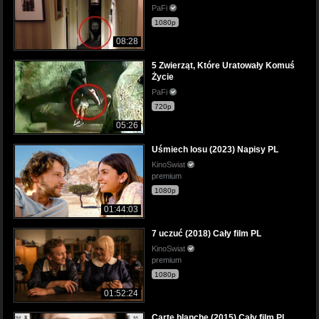
PaFi
1080p
08:28
5 Zwierząt, Które Uratowały Komuś
Życie
PaFi
720p
05:26
Uśmiech losu (2023) Napisy PL
KinoSwiat
premium
1080p
01:44:03
7 uczuć (2018) Cały film PL
KinoSwiat
premium
1080p
01:52:24
Carte blanche (2015) Cały film PL