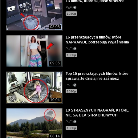
13 filmów, które są dość straszne
PaFi
1080p
08:08
16 przerażających filmów, które
NAPRAWDĘ potrzebują Wyjaśnienia
PaFi
1080p
09:35
Top 15 przerażających filmów, które
sprawią że dzisiaj nie zaśniesz
PaFi
1080p
10:04
10 STRASZNYCH NAGRAŃ, KTÓRE
NIE SĄ DLA STRACHLIWYCH
PaFi
1080p
08:14