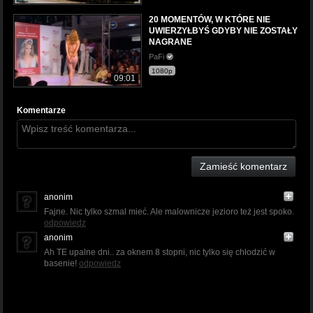
20 MOMENTÓW, W KTÓRE NIE
UWIERZYŁBYŚ GDYBY NIE ZOSTAŁY
NAGRANE
PaFi
1080p
09:01
Komentarze
Zamieść komentarz
anonim
Fajne. Nic tylko szmal mieć. Ale malownicze jezioro też jest spoko.
odpowiedz
anonim
Ah TE upalne dni.. za oknem 8 stopni, nic tylko się chłodzić w
basenie!
odpowiedz