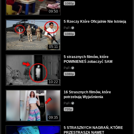
1080p
09:50
5 Rzeczy Które Oficjalnie Nie Istnieją
PaFi
1080p
05:11
5 strasznych filmów, które
POWINIENEŚ zobaczyć SAM
PaFi
1080p
10:22
16 Strasznych filmów, które
potrzebują Wyjaśnienia
PaFi
720p
09:35
5 STRASZNYCH NAGRAŃ, KTÓRE
PRZESTRASZĄ NAWET