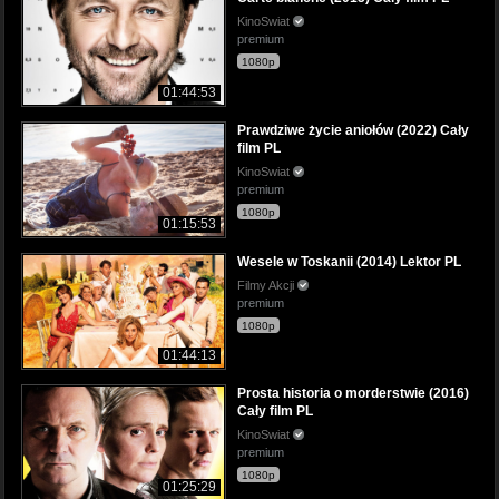
KinoSwiat
premium
1080p
01:44:53
Prawdziwe życie aniołów (2022) Cały
film PL
KinoSwiat
premium
1080p
01:15:53
Wesele w Toskanii (2014) Lektor PL
Filmy Akcji
premium
1080p
01:44:13
Prosta historia o morderstwie (2016)
Cały film PL
KinoSwiat
premium
1080p
01:25:29