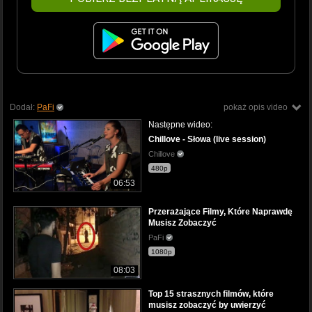
Dodał:
PaFi
pokaż opis video
Następne wideo:
Chillove - Słowa (live session)
Chillove
480p
06:53
Przerażające Filmy, Które Naprawdę
Musisz Zobaczyć
PaFi
1080p
08:03
Top 15 strasznych filmów, które
musisz zobaczyć by uwierzyć