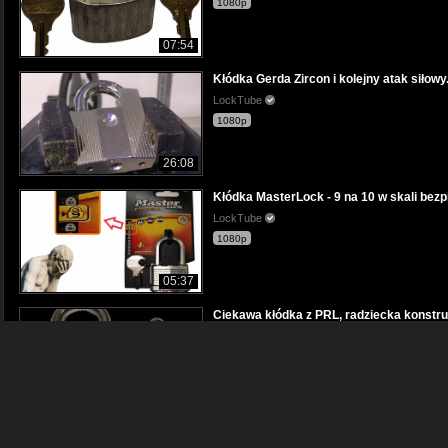
1080p
07:54
Kłódka Gerda Zircon i kolejny atak siłowy
LockTube
1080p
26:08
Kłódka MasterLock - 9 na 10 w skali bez
LockTube
1080p
05:37
Ciekawa kłódka z PRL, radziecka konstr
LockTube
1080p
10:57
Kłódka 8/10 w skali bezpieczeństwa otwo