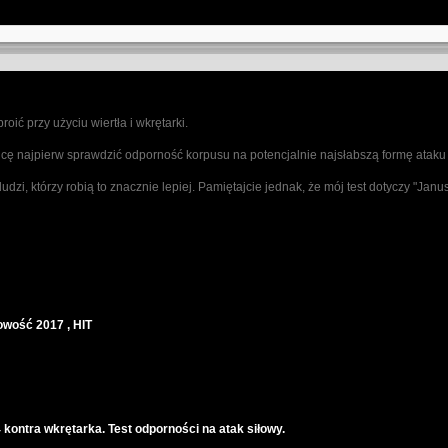
oić przy użyciu wiertła i wkrętarki.
- chcę najpierw sprawdzić odporność korpusu na potencjalnie najsłabszą formę ataku
zi, którzy robią to znacznie lepiej. Pamiętajcie jednak, że mój test dotyczy "Janu
wość 2017 , HIT
kontra wkrętarka. Test odporności na atak siłowy.