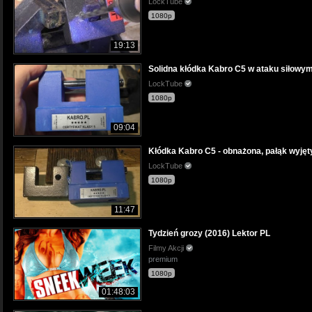
LockTube
1080p
19:13
Solidna kłódka Kabro C5 w ataku siłowym.
LockTube
1080p
09:04
Kłódka Kabro C5 - obnażona, pałąk wyjęty
LockTube
1080p
11:47
Tydzień grozy (2016) Lektor PL
Filmy Akcji
premium
1080p
01:48:03