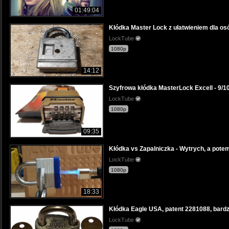
01:49:04
Kłódka Master Lock z ułatwieniem dla os
LockTube
1080p
14:12
Szyfrowa kłódka MasterLock Excell - 9/1
LockTube
1080p
09:35
Kłódka vs Zapalniczka - Wytrych, a pote
LockTube
1080p
18:33
Kłódka Eagle USA, patent 2281088, bard
LockTube