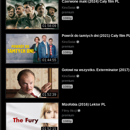
Czerwone maki (2024) Cały film PL
KinoSwiat
premium
1080p
01:58:09
Powrót do tamtych dni (2021) Cały film P
KinoSwiat
premium
1080p
01:44:55
Gotowi na wszystko. Exterminator (2017) 
KinoSwiat
premium
1080p
01:52:39
Mizofobia (2016) Lektor PL
Filmy Akcji
premium
1080p
01:52:15