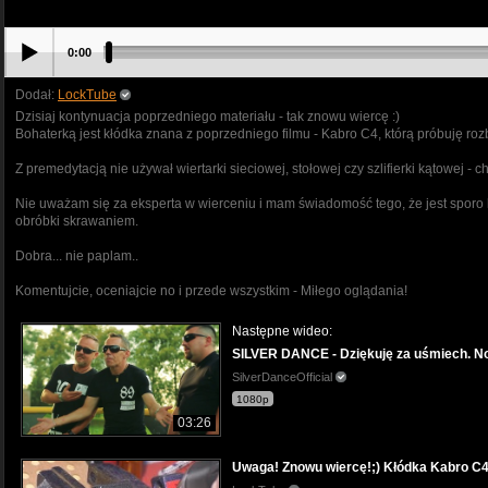
0:00
Dodał:
LockTube
Dzisiaj kontynuacja poprzedniego materiału - tak znowu wiercę :)
Bohaterką jest kłódka znana z poprzedniego filmu - Kabro C4, którą próbuję rozbr
Z premedytacją nie używał wiertarki sieciowej, stołowej czy szlifierki kątowej 
Nie uważam się za eksperta w wierceniu i mam świadomość tego, że jest sporo lud
obróbki skrawaniem.
Dobra... nie paplam..
Komentujcie, oceniajcie no i przede wszystkim - Miłego oglądania!
Następne wideo:
SILVER DANCE - Dziękuję za uśmiech. No
SilverDanceOfficial
1080p
03:26
Uwaga! Znowu wiercę!;) Kłódka Kabro C4 