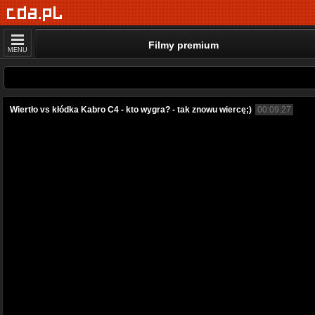
Filmy premium
MENU
Wiertło vs kłódka Kabro C4 - kto wygra? - tak znowu wiercę;)
00:09:27