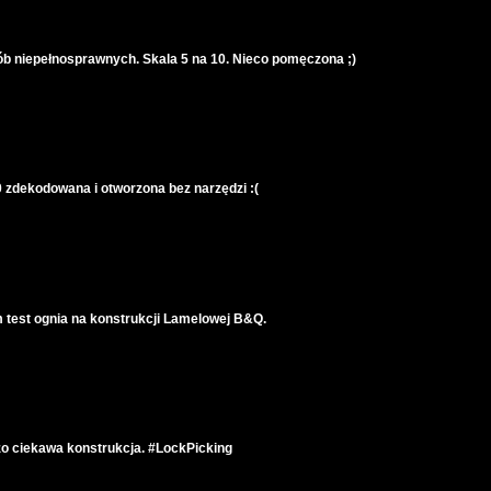
ób niepełnosprawnych. Skala 5 na 10. Nieco pomęczona ;)
0 zdekodowana i otworzona bez narzędzi :(
m test ognia na konstrukcji Lamelowej B&Q.
zo ciekawa konstrukcja. #LockPicking