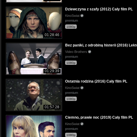
Dziewczyna z szafy (2012) Cały film PL
KinoSwiat
premium
1080p
01:28:46
Bez paniki, z odrobiną histerii (2016) Lek
Video Brothers
premium
1080p
01:29:39
Ostatnia rodzina (2016) Cały film PL
KinoSwiat
premium
1080p
01:57:28
Ciemno, prawie noc (2019) Cały film PL
KinoSwiat
premium
1080p