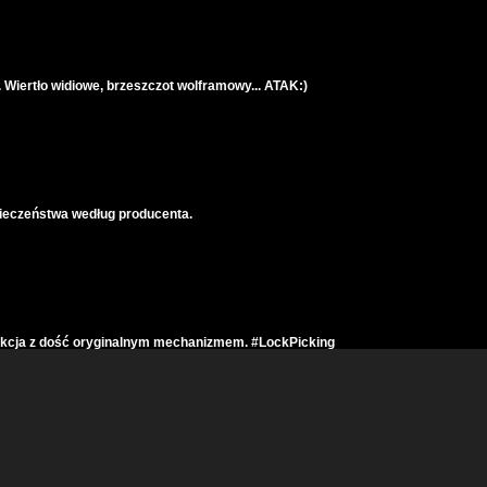
. Wiertło widiowe, brzeszczot wolframowy... ATAK:)
pieczeństwa według producenta.
ukcja z dość oryginalnym mechanizmem. #LockPicking
rzona w parę sekund. MasterLock M115. Szok i niedowierzanie:)