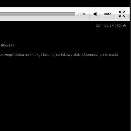
0:00
auto
zwiń opis video
 siłowego.
szowego" ataku na kłódkę i testu jej na takowy atak odporności, a nie nauki