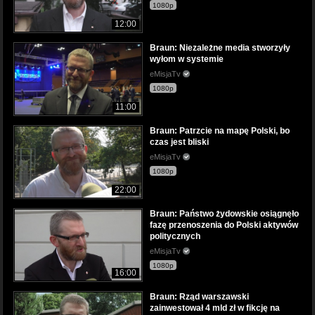
1080p
12:00
Braun: Niezależne media stworzyły
wyłom w systemie
eMisjaTv
1080p
11:00
Braun: Patrzcie na mapę Polski, bo
czas jest bliski
eMisjaTv
1080p
22:00
Braun: Państwo żydowskie osiągnęło
fazę przenoszenia do Polski aktywów
politycznych
eMisjaTv
1080p
16:00
Braun: Rząd warszawski
zainwestował 4 mld zł w fikcję na