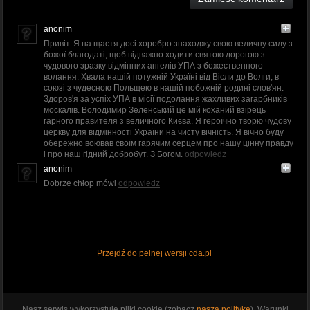
anonim
Привіт. Я на щастя досі хоробро знаходжу свою величну силу з
божої благодаті, щоб відважно ходити святою дорогою з
чудового зразку відмінних ангелів УПА з божественного
волання. Хвала нашій потужній Україні від Вісли до Волги, в
союзі з чудесною Польщею в нашій побожній родині слов'ян.
Здоров'я за успіх УПА в місії подолання жахливих загарбників
москалів. Володимир Зеленський це мій коханий взірець
гарного правителя з величного Києва. Я героїчно творю чудову
церкву для відмінності України на чисту вічність. Я вічно буду
обережно воював своїм гарячим серцем про нашу цінну правду
і про наш гідний добробут. З Богом.
odpowiedz
anonim
Dobrze chłop mówi
odpowiedz
Przejdź do pełnej wersji cda.pl
Nasz serwis wykorzystuje pliki cookie (zobacz
naszą politykę
). Warunki