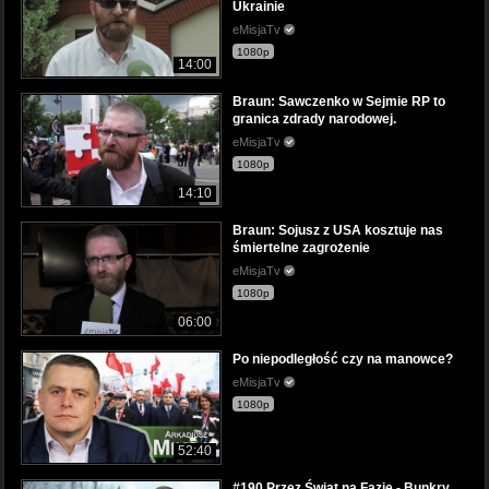
Ukrainie
eMisjaTv
1080p
14:00
Braun: Sawczenko w Sejmie RP to
granica zdrady narodowej.
eMisjaTv
1080p
14:10
Braun: Sojusz z USA kosztuje nas
śmiertelne zagrożenie
eMisjaTv
1080p
06:00
Po niepodległość czy na manowce?
eMisjaTv
1080p
52:40
#190 Przez Świat na Fazie - Bunkry,