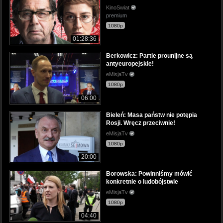
KinoSwiat
premium
1080p
01:28:36
Berkowicz: Partie prounijne są
antyeuropejskie!
eMisjaTv
1080p
06:00
Bieleń: Masa państw nie potępia
Rosji. Wręcz przeciwnie!
eMisjaTv
1080p
20:00
Borowska: Powinniśmy mówić
konkretnie o ludobójstwie
eMisjaTv
1080p
04:40