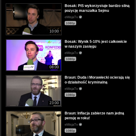
Bosak: PiS wykorzystuje bardzo silną
pozycję marszałka Sejmu
eMisjaTv
1080p
10:00
Bosak: Wynik 5-10% jest całkowicie
w naszym zasięgu
eMisjaTv
1080p
08:00
Braun: Duda i Morawiecki ocierają się
o działalność kryminalną
eMisjaTv
1080p
23:00
Braun: Inflacja zabierze nam jedną
pensję w roku!
eMisjaTv
1080p