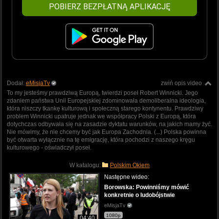
POBIERZ BEZPŁATNĄ APLIKACJĘ
Dodał:
eMisjaTv
zwiń opis video
To my jesteśmy prawdziwą Europą, twierdzi poseł Robert Winnicki. Jego
zdaniem państwa Unii Europejskiej zdominowała demoliberalna ideologia,
która niszczy tkankę kulturową i społeczną starego kontynentu. Prawdziwy
problem Winnicki upatruje jednak we współpracy Polski z Europą, która
dotychczas odbywała się na zasadzie dyktatu warunków, na jakich mamy żyć.
Nie mówimy, że nie chcemy być jak Europa Zachodnia. (...) Polska powinna
być otwarta wyłącznie na tę emigrację, która pochodzi z naszego kręgu
kulturowego - oświadczył poseł.
W katalogu:
Polskim Okiem
Następne wideo:
Borowska: Powinniśmy mówić
konkretnie o ludobójstwie
eMisjaTv
1080p
04:40