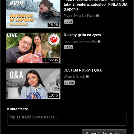
tatar z renifera, autostop | FINLANDIA
(Laponia)
Przez Świat Na Fazie
720p
28:28
Robimy grilla na żywo
raportzpanstwasrodka
480p
01:55:35
JESTEM RUSS? | Q&A
Wiktoria Ilczuk
1080p
10:45
Komentarze
Zamieść komentarz