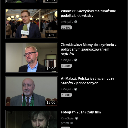
Winnicki: Kaczyński ma turańskie
podejście do władzy
eMisjaTv
1080p
04:50
Ziemkiewicz: Mamy do czynienia z
politycznym zaangażowaniem
sędziów
eMisjaTv
1080p
10:00
Al-Malazi: Polska jest na smyczy
Stanów Zjednoczonych
eMisjaTv
1080p
12:00
Fotograf (2014) Cały film
KinoSwiat
premium