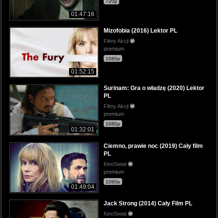
720p
01:47:16
Mizofobia (2016) Lektor PL
Filmy Akcji
premium
1080p
01:52:15
Surinam: Gra o władzę (2020) Lektor
PL
Filmy Akcji
premium
1080p
01:32:01
Ciemno, prawie noc (2019) Cały film
PL
KinoSwiat
premium
1080p
01:49:04
Jack Strong (2014) Cały Film PL
KinoSwiat