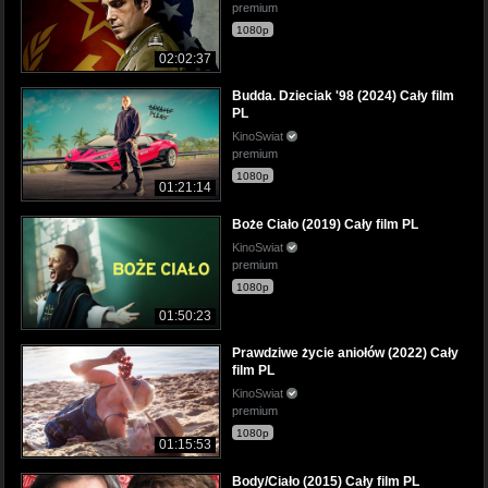
premium
1080p
02:02:37
Budda. Dzieciak '98 (2024) Cały film
PL
KinoSwiat
premium
1080p
01:21:14
Boże Ciało (2019) Cały film PL
KinoSwiat
premium
1080p
01:50:23
Prawdziwe życie aniołów (2022) Cały
film PL
KinoSwiat
premium
1080p
01:15:53
Body/Ciało (2015) Cały film PL