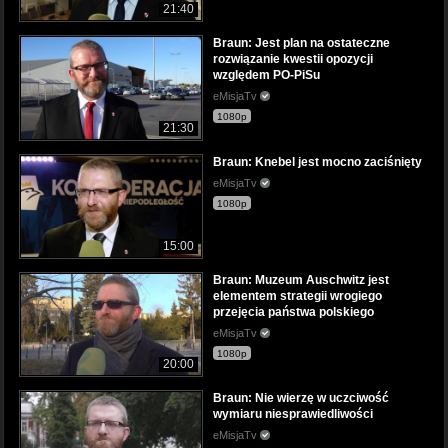
21:40
Braun: Jest plan na ostateczne
rozwiązanie kwestii opozycji
względem PO-PiSu
eMisjaTv
1080p
21:30
Braun: Knebel jest mocno zaciśnięty
eMisjaTv
1080p
15:00
Braun: Muzeum Auschwitz jest
elementem strategii wrogiego
przejęcia państwa polskiego
eMisjaTv
1080p
20:00
Braun: Nie wierzę w uczciwość
wymiaru niesprawiedliwości
eMisjaTv