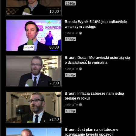
1080p
10:00
Bosak: Wynik 5-10% jest całkowicie
w naszym zasięgu
eMisjaTv
1080p
08:00
Braun: Duda i Morawiecki ocierają się
o działalność kryminalną
eMisjaTv
1080p
23:00
Braun: Inflacja zabierze nam jedną
pensję w roku!
eMisjaTv
1080p
21:40
Braun: Jest plan na ostateczne
rozwiązanie kwestii opozycji