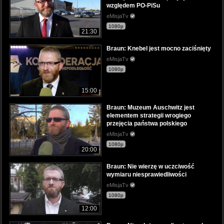
względem PO-PiSu
eMisjaTv
1080p
21:30
Braun: Knebel jest mocno zaciśnięty
eMisjaTv
1080p
15:00
Braun: Muzeum Auschwitz jest
elementem strategii wrogiego
przejęcia państwa polskiego
eMisjaTv
1080p
20:00
Braun: Nie wierzę w uczciwość
wymiaru niesprawiedliwości
eMisjaTv
1080p
12:00