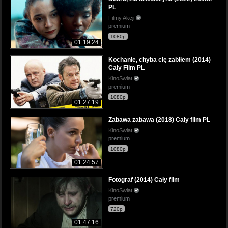
PL
Filmy Akcji
premium
1080p
01:19:24
Kochanie, chyba cię zabiłem (2014)
Cały Film PL
KinoSwiat
premium
1080p
01:27:19
Zabawa zabawa (2018) Cały film PL
KinoSwiat
premium
1080p
01:24:57
Fotograf (2014) Cały film
KinoSwiat
premium
720p
01:47:16