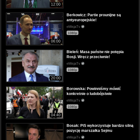
12:00
Berkowicz: Partie prounijne są
antyeuropejskie!
eMisjaTv
1080p
06:00
Bieleń: Masa państw nie potępia
Rosji. Wręcz przeciwnie!
eMisjaTv
1080p
20:00
Borowska: Powinniśmy mówić
konkretnie o ludobójstwie
eMisjaTv
1080p
04:40
Bosak: PiS wykorzystuje bardzo silną
pozycję marszałka Sejmu
eMisjaTv