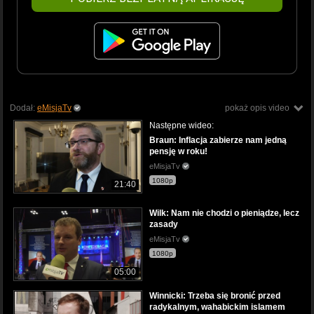
Dodał:
eMisjaTv
pokaż opis video
Następne wideo:
Braun: Inflacja zabierze nam jedną
pensję w roku!
eMisjaTv
1080p
21:40
Wilk: Nam nie chodzi o pieniądze, lecz
zasady
eMisjaTv
1080p
05:00
Winnicki: Trzeba się bronić przed
radykalnym, wahabickim islamem