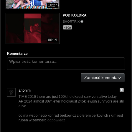
10:27
POD KOŁDRĄ
SHORTRIX
480p
00:19
Komentarze
Zamieść komentarz
anonim
TIME 2016 there are just 100k holokaust survivors alive today
AP 2024 almost 80yr. efter holokaust 245k jewish survivors are still
alive
co ma wspolnego konrad berkowicz z oferem berkovitch i kim jest
ruben wizemberg
odpowiedz