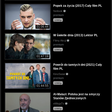
Popek za życia (2017) Cały film PL
Netlook
premium
1080p
01:06:44
W świetle dnia (2013) Lektor PL
Filmy Akcji
premium
1080p
01:47:19
Powrót do tamtych dni (2021) Cały
film PL
KinoSwiat
premium
1080p
01:44:55
Al-Malazi: Polska jest na smyczy
Stanów Zjednoczonych
eMisjaTv
1080p