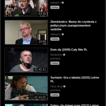
eMisjaTv
1080p
03:30
Ziemkiewicz: Mamy do czynienia z
politycznym zaangażowaniem
sędziów
eMisjaTv
1080p
10:00
Dom zły (2009) Cały film PL
Media4fun
premium
1080p
01:45:21
Surinam: Gra o władzę (2020) Lektor
PL
Filmy Akcji
premium
1080p
01:32:01
Dobra, zła dziewczyna (2022) Lektor