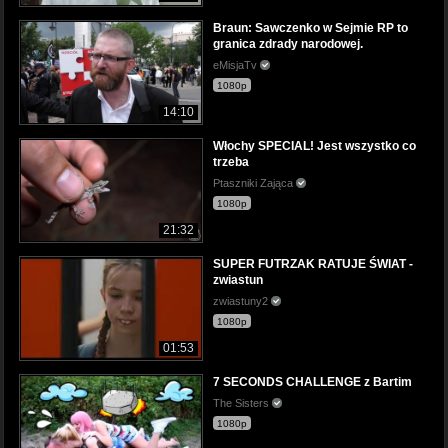
Braun: Sawczenko w Sejmie RP to
granica zdrady narodowej.
eMisjaTv
1080p
14:10
Włochy SPECIAL! Jest wszystko co
trzeba
Ptaszniki Zająca
1080p
21:32
SUPER FUTRZAK RATUJE ŚWIAT -
zwiastun
zwiastuny2
1080p
01:53
7 SECONDS CHALLENGE z Bartim
The Sisters
1080p