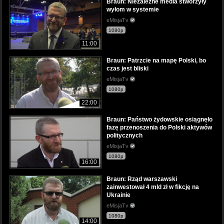
Braun: Niezależne media stworzyły
wyłom w systemie
eMisjaTv
1080p
11:00
Braun: Patrzcie na mapę Polski, bo
czas jest bliski
eMisjaTv
1080p
22:00
Braun: Państwo żydowskie osiągnęło
fazę przenoszenia do Polski aktywów
politycznych
eMisjaTv
1080p
16:00
Braun: Rząd warszawski
zainwestował 4 mld zł w fikcję na
Ukrainie
eMisjaTv
1080p
14:00