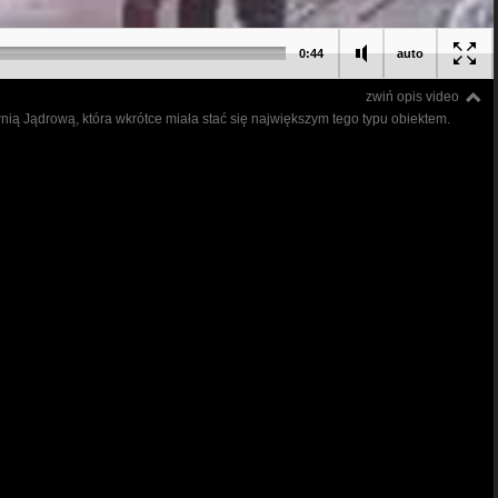
0:44
auto
zwiń opis video
ią Jądrową, która wkrótce miała stać się największym tego typu obiektem.