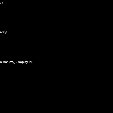
wca
zczyt
o Moskwy) - Napisy PL