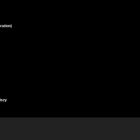
ration)
iszy
owych w Czarnobylu (Napisy PL)