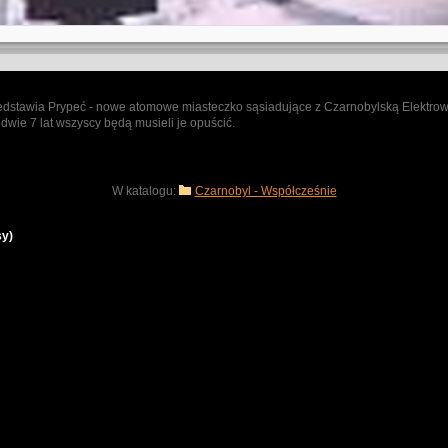
edstawia Prypeć - nowe atomowe miasteczko sąsiadujące z Czarnobylską Elektrown
edwie 7 lat wszyscy będą musieli je opuścić.
W katalogu:
Czarnobyl - Współcześnie
sy)