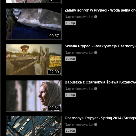
01:11
Zalany schron w Prypeci - Woda pełna c
Napromieniowani.pl
1080p
00:57
Światła Prypeci - Reaktywacja Czarnobyl
Napromieniowani.pl
1080p
22:09
Babuszka z Czarnobyla śpiewa Kozakow
Napromieniowani.pl
1080p
02:34
Chernobyl / Pripyat - Spring 2014 (Strings
Napromieniowani.pl
1080p