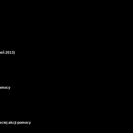
ień 2013)
pomocy
eciej akcji pomocy