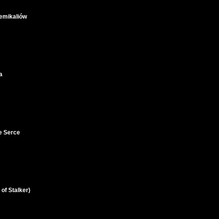
hemikaliów
a
e Serce
 of Stalker)