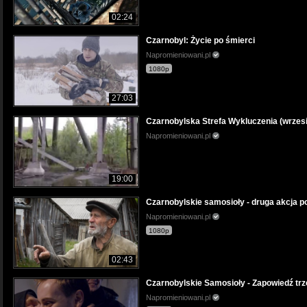
02:24
Czarnobyl: Życie po śmierci
Napromieniowani.pl
1080p
27:03
Czarnobylska Strefa Wykluczenia (wrzes
Napromieniowani.pl
19:00
Czarnobylskie samosioły - druga akcja 
Napromieniowani.pl
1080p
02:43
Czarnobylskie Samosioły - Zapowiedź trz
Napromieniowani.pl