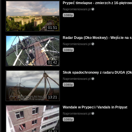
Prypeć timelapse - zmierzch z 16-piętro
Napromieniowani.pl
1080p
01:51
Radar Duga (Oko Moskwy) - Wejście na s
Napromieniowani.pl
1080p
01:42
Skok spadochronowy z radaru DUGA (Ok
Napromieniowani.pl
1080p
13:21
Wandale w Prypeci / Vandals in Pripyat
Napromieniowani.pl
1080p