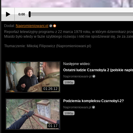
0:00
Dodał:
Napromieniowani.pl
Reportaż telewizyjny programu z 22 marca 1979 roku, w którym dziennikarz prz
Miasto było wtedy w fazie szybkiego rozwoju i nikt nie spodziewał się, że za zal
Tłumaczenie: Mikołaj Filipowicz (Napromieniowani.pl)
Następne wideo:
Ostatni ludzie Czarnobyla 2 (polskie napi
Napromieniowani-pl
1080p
01:26:12
Podziemia kompleksu Czarnobyl-2?
Napromieniowani.pl
1080p
01:17