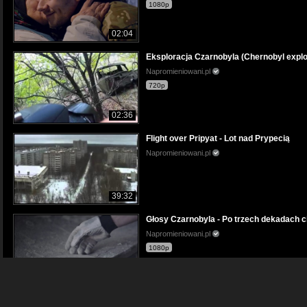
1080p
02:04
Eksploracja Czarnobyla (Chernobyl explo
Napromieniowani.pl
720p
02:36
Flight over Pripyat - Lot nad Prypecią
Napromieniowani.pl
39:32
Głosy Czarnobyla - Po trzech dekadach c
Napromieniowani.pl
1080p
11:25
ISF - Składowiska zużytych prętów paliw