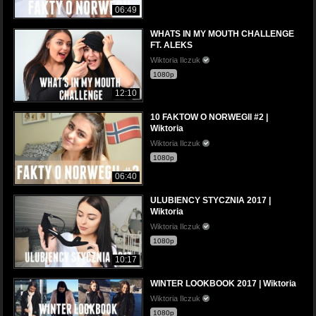
06:49
WHATS IN MY MOUTH CHALLENGE
FT. ALEKS
Wiktoria Ilczuk
1080p
12:10
10 FAKTOW O NORWEGII #2 |
Wiktoria
Wiktoria Ilczuk
1080p
06:40
ULUBIENCY STYCZNIA 2017 |
Wiktoria
Wiktoria Ilczuk
1080p
10:17
WINTER LOOKBOOK 2017 | Wiktoria
Wiktoria Ilczuk
1080p