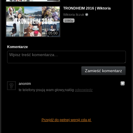
TRONDHEIM 2016 | Wiktoria
Wiktoria Ilczuk
1080p
05:00
Komentarze
Zamieść komentarz
anonim
te telefony psują wam głowy,nałóg
odpowiedz
Przejdź do pełnej wersji cda.pl