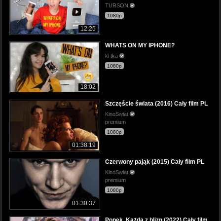
TURSON
1080p
12:25
WHATS ON MY IPHONE?
ki tka
1080p
18:02
Szczęście świata (2016) Cały film PL
KinoSwiat
premium
1080p
01:38:19
Czerwony pająk (2015) Cały film PL
KinoSwiat
premium
1080p
01:30:37
Popek. Każda z blizn (2022) Cały film