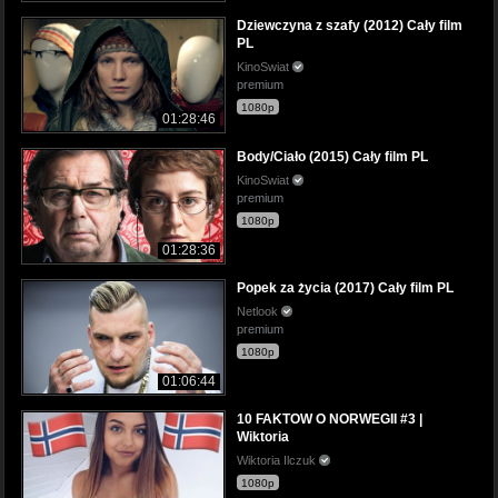
Dziewczyna z szafy (2012) Cały film
PL
KinoSwiat
premium
1080p
01:28:46
Body/Ciało (2015) Cały film PL
KinoSwiat
premium
1080p
01:28:36
Popek za życia (2017) Cały film PL
Netlook
premium
1080p
01:06:44
10 FAKTOW O NORWEGII #3 |
Wiktoria
Wiktoria Ilczuk
1080p