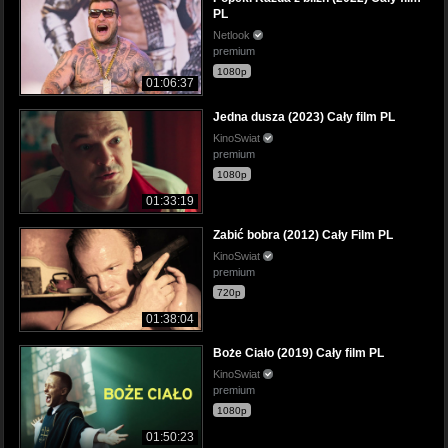
PL
Netlook
premium
1080p
01:06:37
Jedna dusza (2023) Cały film PL
KinoSwiat
premium
1080p
01:33:19
Zabić bobra (2012) Cały Film PL
KinoSwiat
premium
720p
01:38:04
Boże Ciało (2019) Cały film PL
KinoSwiat
premium
1080p
01:50:23