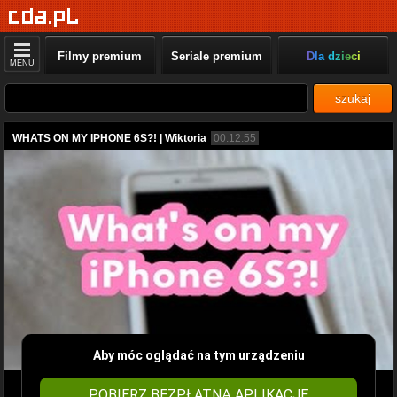
Filmy premium
Seriale premium
Dla dzieci
MENU
szukaj
WHATS ON MY IPHONE 6S?! | Wiktoria
00:12:55
Aby móc oglądać na tym urządzeniu
POBIERZ BEZPŁATNĄ APLIKACJĘ