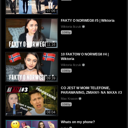
07:06
FAKTY O NORWEGII #5 | Wiktoria
Wiktoria Ilczuk
1080p
11:16
10 FAKTOW O NORWEGII #4 |
Wiktoria
Wiktoria Ilczuk
1080p
09:39
CO JEST W MOIM TELEFONIE,
PARAWANING, ZMIANY- NA MAXA #3
Max Krason
1080p
08:04
Whats on my phone?
ki tka