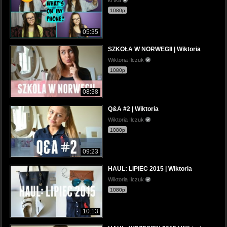
1080p
05:35
SZKOŁA W NORWEGII | Wiktoria
Wiktoria Ilczuk
1080p
08:38
Q&A #2 | Wiktoria
Wiktoria Ilczuk
1080p
09:23
HAUL: LIPIEC 2015 | Wiktoria
Wiktoria Ilczuk
1080p
10:13