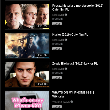
Prosta historia o morderstwie (2016)
Cały film PL
KinoSwiat
premium
1080p
01:25:29
Kurier (2019) Cały film PL
KinoSwiat
premium
1080p
01:48:37
Żywie Biełaruś! (2012) Lektor PL
KinoSwiat
premium
1080p
01:41:08
WHATS ON MY IPHONE 6S?! |
Wiktoria
Wiktoria Ilczuk
1080p