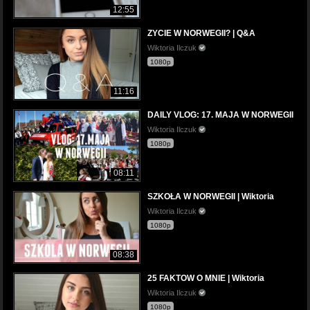
12:55
ZYCIE W NORWEGII? | Q&A
Wiktoria Ilczuk
1080p
11:16
DAILY VLOG: 17. MAJA W NORWEGII
Wiktoria Ilczuk
1080p
08:11
SZKOŁA W NORWEGII | Wiktoria
Wiktoria Ilczuk
1080p
08:38
25 FAKTOW O MNIE | Wiktoria
Wiktoria Ilczuk
1080p