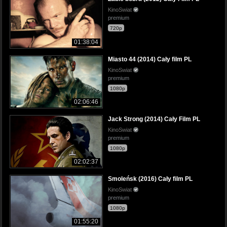
KinoSwiat
premium
720p
01:38:04
Miasto 44 (2014) Cały film PL
KinoSwiat
premium
1080p
02:06:46
Jack Strong (2014) Cały Film PL
KinoSwiat
premium
1080p
02:02:37
Smoleńsk (2016) Cały film PL
KinoSwiat
premium
1080p
01:55:20