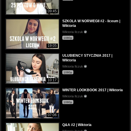
09:45
SZKOLA W NORWEGII #2 - liceum |
Wiktoria
Wiktoria Ilczuk
1080p
19:05
ULUBIENCY STYCZNIA 2017 |
Wiktoria
Wiktoria Ilczuk
1080p
10:17
WINTER LOOKBOOK 2017 | Wiktoria
Wiktoria Ilczuk
1080p
07:06
Q&A #2 | Wiktoria
Wiktoria Ilczuk