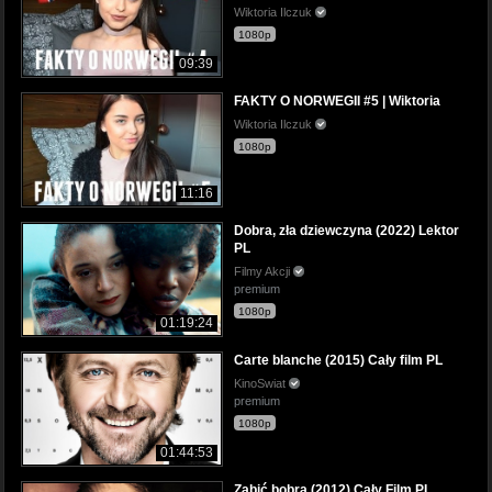
Wiktoria Ilczuk
1080p
09:39
FAKTY O NORWEGII #5 | Wiktoria
Wiktoria Ilczuk
1080p
11:16
Dobra, zła dziewczyna (2022) Lektor
PL
Filmy Akcji
premium
1080p
01:19:24
Carte blanche (2015) Cały film PL
KinoSwiat
premium
1080p
01:44:53
Zabić bobra (2012) Cały Film PL