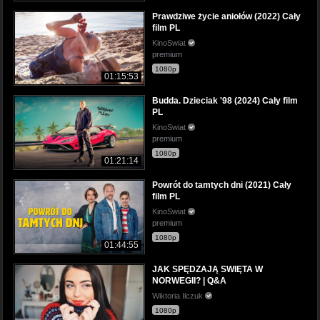
Prawdziwe życie aniołów (2022) Cały
film PL
KinoSwiat
premium
1080p
01:15:53
Budda. Dzieciak '98 (2024) Cały film
PL
KinoSwiat
premium
1080p
01:21:14
Powrót do tamtych dni (2021) Cały
film PL
KinoSwiat
premium
1080p
01:44:55
JAK SPĘDZAJĄ SWIĘTA W
NORWEGII? | Q&A
Wiktoria Ilczuk
1080p