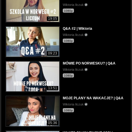
Wiktoria Ilczuk
1080p
19:05
Q&A #2 | Wiktoria
Wiktoria Ilczuk
1080p
09:23
MÓWIE PO NORWESKU? | Q&A
Wiktoria Ilczuk
1080p
13:51
MOJE PLANY NA WAKACJE? | Q&A
Wiktoria Ilczuk
1080p
05:36