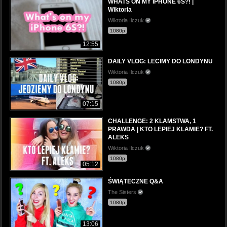
WHATS ON MY IPHONE 6S?! |
Wiktoria
Wiktoria Ilczuk
1080p
12:55
DAILY VLOG: LECIMY DO LONDYNU
Wiktoria Ilczuk
1080p
07:15
CHALLENGE: 2 KLAMSTWA, 1
PRAWDA | KTO LEPIEJ KLAMIE? FT.
ALEKS
Wiktoria Ilczuk
1080p
05:12
ŚWIĄTECZNE Q&A
The Sisters
1080p
13:06