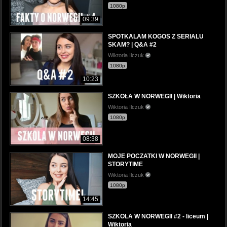
1080p
09:39
SPOTKALAM KOGOS Z SERIALU
SKAM? | Q&A #2
Wiktoria Ilczuk
1080p
10:23
SZKOŁA W NORWEGII | Wiktoria
Wiktoria Ilczuk
1080p
08:38
MOJE POCZATKI W NORWEGII |
STORYTIME
Wiktoria Ilczuk
1080p
14:45
SZKOLA W NORWEGII #2 - liceum |
Wiktoria