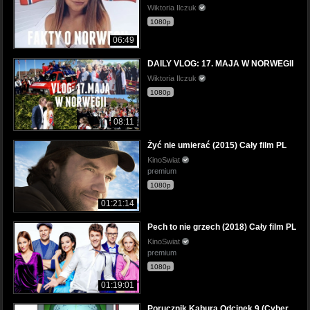
Wiktoria Ilczuk
1080p
06:49
DAILY VLOG: 17. MAJA W NORWEGII
Wiktoria Ilczuk
1080p
08:11
Żyć nie umierać (2015) Cały film PL
KinoSwiat
premium
1080p
01:21:14
Pech to nie grzech (2018) Cały film PL
KinoSwiat
premium
1080p
01:19:01
Porucznik Kabura Odcinek 9 (Cyber