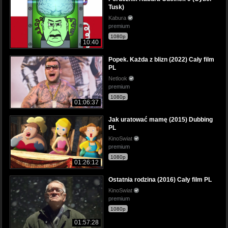
Tusk)
Kabura
premium
1080p
10:40
Popek. Każda z blizn (2022) Cały film
PL
Netlook
premium
1080p
01:06:37
Jak uratować mamę (2015) Dubbing
PL
KinoSwiat
premium
1080p
01:26:12
Ostatnia rodzina (2016) Cały film PL
KinoSwiat
premium
1080p
01:57:28