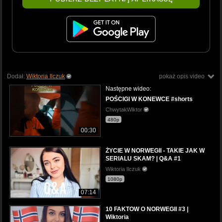
Dodał:
Wiktoria Ilczuk
pokaż opis video
Następne wideo:
POŚCIGI W KONEWCE #shorts
ChwytakWiktor
480p
00:30
ŻYCIE W NORWEGII - TAKIE JAK W
SERIALU SKAM? | Q&A #1
Wiktoria Ilczuk
1080p
07:14
10 FAKTOW O NORWEGII #3 |
Wiktoria