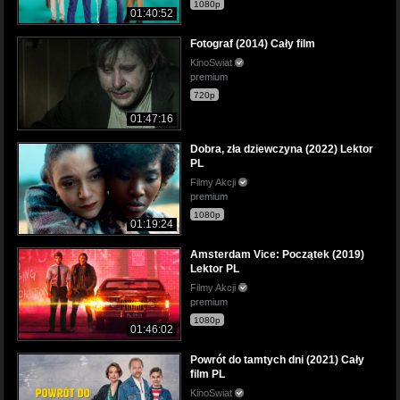
1080p
01:40:52
Fotograf (2014) Cały film
KinoSwiat
premium
720p
01:47:16
Dobra, zła dziewczyna (2022) Lektor
PL
Filmy Akcji
premium
1080p
01:19:24
Amsterdam Vice: Początek (2019)
Lektor PL
Filmy Akcji
premium
1080p
01:46:02
Powrót do tamtych dni (2021) Cały
film PL
KinoSwiat