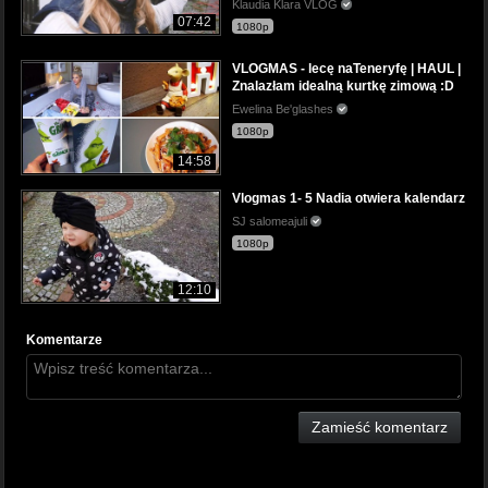
Klaudia Klara VLOG
07:42
1080p
VLOGMAS - lecę naTeneryfę | HAUL |
Znalazłam idealną kurtkę zimową :D
Ewelina Be'glashes
1080p
14:58
Vlogmas 1- 5 Nadia otwiera kalendarz
SJ salomeajuli
1080p
12:10
Komentarze
Zamieść komentarz