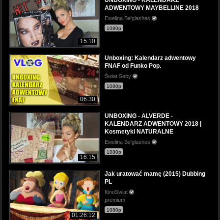
ADWENTOWY MAYBELLINE 2018
Ewelina Be'glashes
1080p
15:10
Unboxing: Kalendarz adwentowy
FNAF od Funko Pop.
Świat Seby
1080p
06:30
UNBOXING - ALVERDE -
KALENDARZ ADWENTOWY 2018 |
Kosmetyki NATURALNE
Ewelina Be'glashes
1080p
16:15
Jak uratować mamę (2015) Dubbing
PL
KinoSwiat
premium
1080p
01:26:12