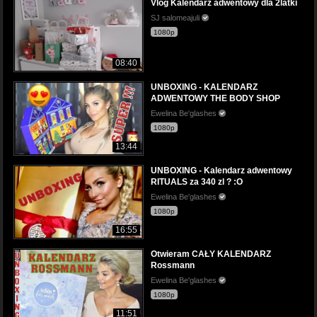
Vlog Kalendarz adwentowy dla 2latki
SJ salomeajuli
1080p
08:40
UNBOXING - KALENDARZ
ADWENTOWY THE BODY SHOP
Ewelina Be'glashes
1080p
13:44
UNBOXING - Kalendarz adwentowy
RITUALS za 340 zl ? :O
Ewelina Be'glashes
1080p
16:55
Otwieram CAŁY KALENDARZ
Rossmann
Ewelina Be'glashes
1080p
11:51