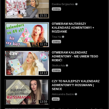
Ewelina Be'glashes
1080p
15:31
OTWIERAM NAJTAŃSZY
KALENDARZ ADWENTOWY! +
ROZDANIE
Tina Ha
1080p
11:23
OTWIERAM KALENDARZ
ADWENTOWY - NIE UMIEM TEGO
ROBIĆ!
Słodka Ada
1080p
14:13
CZY TO NAJLEPSZY KALENDARZ
ADWENTOWY?! ROSSMANN |
SENCE
Aleksandra Badzio
480p
13:59