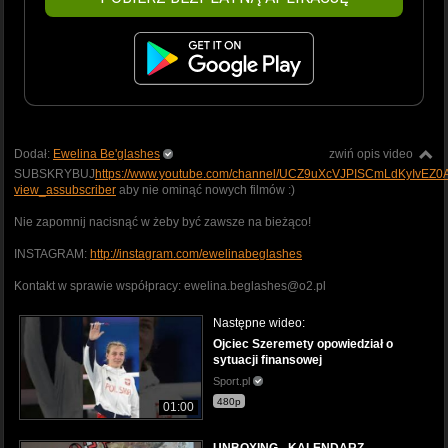
Dodał:
Ewelina Be'glashes
zwiń opis video
SUBSKRYBUJ
https://www.youtube.com/channel/UCZ9uXcVJPISCmLdKyIvEZ0
view_assubscriber
aby nie ominąć nowych filmów :)
Nie zapomnij nacisnąć w żeby być zawsze na bieżąco!
INSTAGRAM:
http://instagram.com/ewelinabeglashes
Kontakt w sprawie współpracy: ewelina.beglashes@o2.pl
Następne wideo:
Ojciec Szeremety opowiedział o
sytuacji finansowej
Sport.pl
480p
01:00
UNBOXING - KALENDARZ