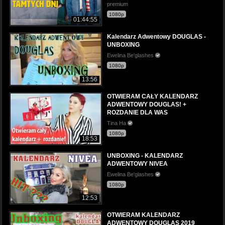
premium
1080p
01:44:55
Kalendarz Adwentowy DOUGLAS -
UNBOXING
Ewelina Be'glashes
1080p
13:56
OTWIERAM CAŁY KALENDARZ
ADWENTOWY DOUGLAS! +
ROZDANIE DLA WAS
Tina Ha
1080p
18:53
UNBOXING - KALENDARZ
ADWENTOWY NIVEA
Ewelina Be'glashes
1080p
12:53
OTWIERAM KALENDARZ
ADWENTOWY DOUGLAS 2019