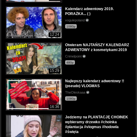
Kalendarz adwentowy 2019.
PORAŻKA... ( )
vogulepoland
1080p
12:24
Otwieram NAJTAŃSZY KALENDARZ
ADWENTOWY z kosmetykami 2019
Crimelpoint
480p
15:29
Najlepszy kalendarz adwentowy !!
(pseudo) VLOGMAS
TheOleskaaa
1080p
16:36
Jedziemy na PLANTACJĘ CHOINEK
wybieramy drzewko #choinka
#plantacja #vlogmas #hodowla
#święta