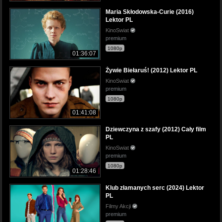
Maria Skłodowska-Curie (2016)
Lektor PL
KinoSwiat
premium
1080p
01:36:07
Żywie Biełaruś! (2012) Lektor PL
KinoSwiat
premium
1080p
01:41:08
Dziewczyna z szafy (2012) Cały film
PL
KinoSwiat
premium
1080p
01:28:46
Klub złamanych serc (2024) Lektor
PL
Filmy Akcji
premium