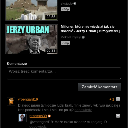
zkstudio
480p
23:55
Milioner, który nie wiedział jak się
dorobić - Jerzy Urban [ BizSylwetki ]
PiekneUmysly
720p
05:33
Komentarze
Zamieść komentarz
vroengard19
+ 1
Dlatego jaram tam gdzie ludzi brak, mnie znowu wkirwia jak palę i
ktos podchodzi i stoi i stoi, no po uj?
odpowiedz
przemas39
@vroengard19: Może czeka aż dasz mu pojarę :D
odpowiedz