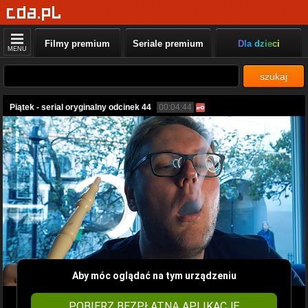
Filmy premium
Seriale premium
Dla dzieci
MENU
szukaj
Piątek - serial oryginalny odcinek 44
00:04:44
Aby móc oglądać na tym urządzeniu
POBIERZ BEZPŁATNĄ APLIKACJĘ