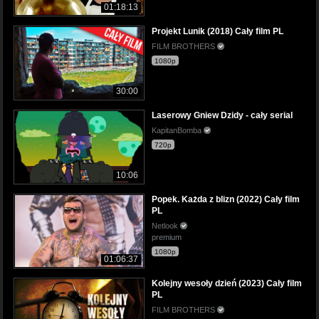
01:18:13
Projekt Lunik (2018) Cały film PL
FILM BROTHERS
1080p
30:00
Laserowy Gniew Dzidy - cały serial
KapitanBomba
720p
10:06
Popek. Każda z blizn (2022) Cały film
PL
Netlook
premium
1080p
01:06:37
Kolejny wesoły dzień (2023) Cały film
PL
FILM BROTHERS