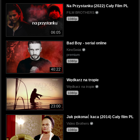
Na Przystanku (2022) Cały Film PL
FILM BROTHERS
1080p
06:05
Bad Boy - serial online
KinoSwiat
premium
1080p
40:22
Wędkarz na tropie
Wędkarz na tropie
1080p
23:00
Jak pokonać kaca (2014) Cały film PL
Video Brothers
1080p