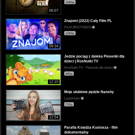
1080p
06:07
Znajomi (2022) Cały Film PL
FILM BROTHERS
1080p
09:34
Jedzie pociąg z daleka Piosenki dla
dzieci | RosNutki TV
RosNutki TV - Piosenki dla dzieci
480p
12:10
Moje ulubione pędzle Nanshy
Lastdream
720p
12:54
Parafia Księdza Kustosza - film
dokumentalny