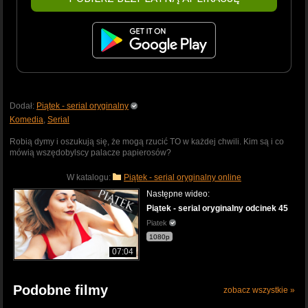
Dodał:
Piątek - serial oryginalny
Komedia
,
Serial
Robią dymy i oszukują się, że mogą rzucić TO w każdej chwili. Kim są i co
mówią wszędobylscy palacze papierosów?
W katalogu:
Piątek - serial oryginalny online
Następne wideo:
Piątek - serial oryginalny odcinek 45
Piatek
1080p
07:04
Podobne filmy
zobacz wszystkie »