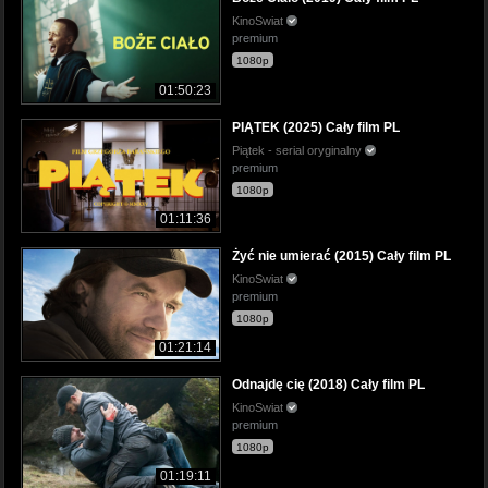
KinoSwiat
premium
1080p
01:50:23
PIĄTEK (2025) Cały film PL
Piątek - serial oryginalny
premium
1080p
01:11:36
Żyć nie umierać (2015) Cały film PL
KinoSwiat
premium
1080p
01:21:14
Odnajdę cię (2018) Cały film PL
KinoSwiat
premium
1080p
01:19:11