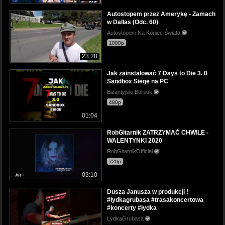
Autostopem przez Amerykę - Zamach
w Dallas (Odc. 60)
Autostopem Na Koniec Świata
1080p
23:28
Jak zainstalować 7 Days to Die 3. 0
Sandbox Siege na PC
Bizantyjski Borsuk
480p
01:04
RobGitarnik ZATRZYMAĆ CHWILE -
WALENTYNKI 2020
RobGitarnikOfficial
720p
03:10
Dusza Janusza w produkcji !
#łydkagrubasa #trasakoncertowa
#koncerty #łydka
LydkaGrubasa