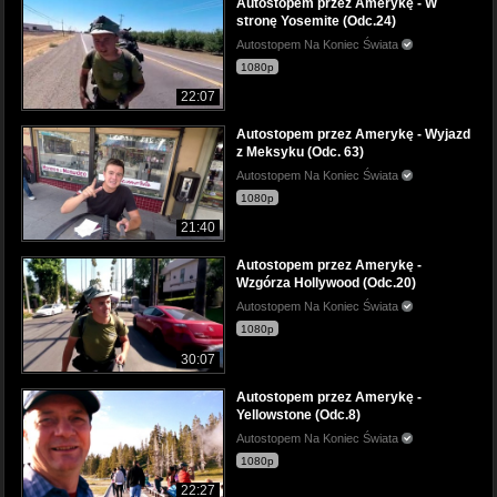
Autostopem przez Amerykę - W
stronę Yosemite (Odc.24)
Autostopem Na Koniec Świata
1080p
22:07
Autostopem przez Amerykę - Wyjazd
z Meksyku (Odc. 63)
Autostopem Na Koniec Świata
1080p
21:40
Autostopem przez Amerykę -
Wzgórza Hollywood (Odc.20)
Autostopem Na Koniec Świata
1080p
30:07
Autostopem przez Amerykę -
Yellowstone (Odc.8)
Autostopem Na Koniec Świata
1080p
22:27