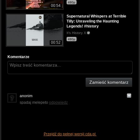
480p
00:54
Supernatural Whispers at Terrible
Tilly: Unraveling the Haunting
Legends! #history
It’s History X
480p
00:52
Komentarze
Zamieść komentarz
anonim
spadaj melepeto
odpowiedz
Przejdź do pełnej wersji cda.pl