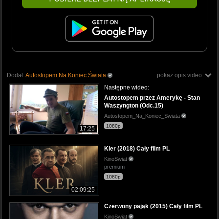
Dodał:
Autostopem Na Koniec Świata
pokaż opis video
Następne wideo:
Autostopem przez Amerykę - Stan
Waszyngton (Odc.15)
Autostopem_Na_Koniec_Swiata
1080p
17:25
Kler (2018) Cały film PL
KinoSwiat
premium
1080p
02:09:25
Czerwony pająk (2015) Cały film PL
KinoSwiat