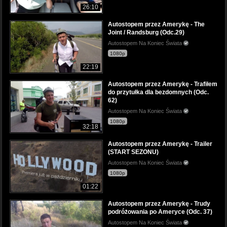
26:10
Autostopem przez Amerykę - The
Joint / Randsburg (Odc.29)
Autostopem Na Koniec Świata
1080p
22:19
Autostopem przez Amerykę - Trafiłem
do przytułka dla bezdomnych (Odc.
62)
Autostopem Na Koniec Świata
1080p
32:18
Autostopem przez Amerykę - Trailer
(START SEZONU)
Autostopem Na Koniec Świata
1080p
01:22
Autostopem przez Amerykę - Trudy
podróżowania po Ameryce (Odc. 37)
Autostopem Na Koniec Świata