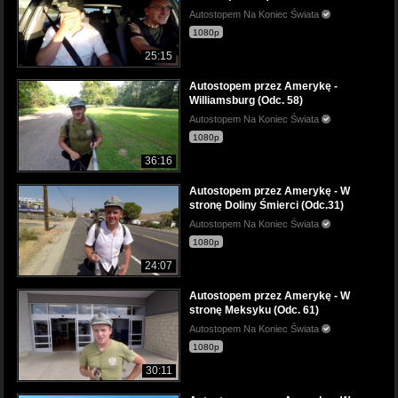
Autostopem Na Koniec Świata
1080p
25:15
Autostopem przez Amerykę -
Williamsburg (Odc. 58)
Autostopem Na Koniec Świata
1080p
36:16
Autostopem przez Amerykę - W
stronę Doliny Śmierci (Odc.31)
Autostopem Na Koniec Świata
1080p
24:07
Autostopem przez Amerykę - W
stronę Meksyku (Odc. 61)
Autostopem Na Koniec Świata
1080p
30:11