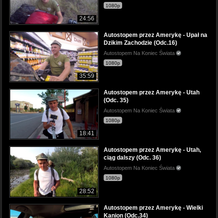
1080p
24:56
Autostopem przez Amerykę - Upał na
Dzikim Zachodzie (Odc.16)
Autostopem Na Koniec Świata
1080p
35:59
Autostopem przez Amerykę - Utah
(Odc. 35)
Autostopem Na Koniec Świata
1080p
18:41
Autostopem przez Amerykę - Utah,
ciąg dalszy (Odc. 36)
Autostopem Na Koniec Świata
1080p
28:52
Autostopem przez Amerykę - Wielki
Kanion (Odc.34)