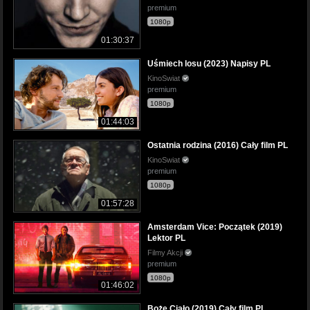
premium
1080p
01:30:37
Uśmiech losu (2023) Napisy PL
KinoSwiat
premium
1080p
01:44:03
Ostatnia rodzina (2016) Cały film PL
KinoSwiat
premium
1080p
01:57:28
Amsterdam Vice: Początek (2019)
Lektor PL
Filmy Akcji
premium
1080p
01:46:02
Boże Ciało (2019) Cały film PL