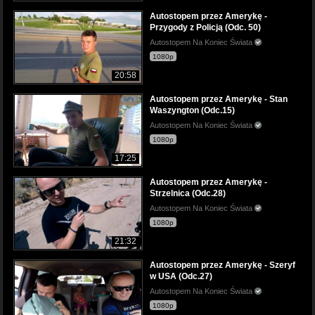
Autostopem przez Amerykę -
Przygody z Policją (Odc. 50)
Autostopem Na Koniec Świata
1080p
20:58
Autostopem przez Amerykę - Stan
Waszyngton (Odc.15)
Autostopem Na Koniec Świata
1080p
17:25
Autostopem przez Amerykę -
Strzelnica (Odc.28)
Autostopem Na Koniec Świata
1080p
21:32
Autostopem przez Amerykę - Szeryf
w USA (Odc.27)
Autostopem Na Koniec Świata
1080p