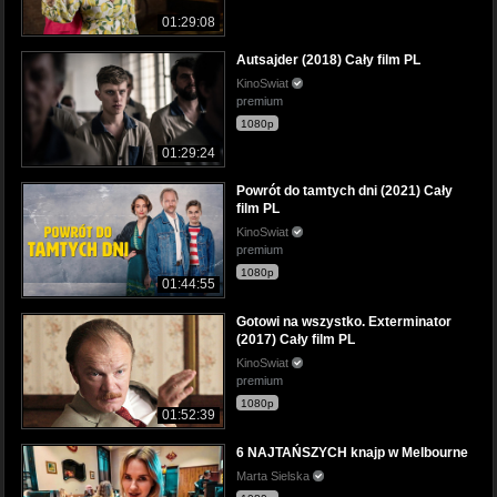
01:29:08
Autsajder (2018) Cały film PL
KinoSwiat
premium
1080p
01:29:24
Powrót do tamtych dni (2021) Cały
film PL
KinoSwiat
premium
1080p
01:44:55
Gotowi na wszystko. Exterminator
(2017) Cały film PL
KinoSwiat
premium
1080p
01:52:39
6 NAJTAŃSZYCH knajp w Melbourne
Marta Sielska