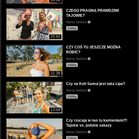
CZEGO PRAGNĄ PRAWDZIWI
TAJOWIE?
Marta Sielska
1080p
25:42
CZY COŚ TU JESZCZE MOŻNA
ROBIĆ?
Marta Sielska
1080p
11:38
Czy na Koh Samui jest taka Lipa?
Marta Sielska
1080p
13:04
Czy rzucają w nas tu kamieniami?!
Tajskie vs. polskie zakazy
Marta Sielska
1080p