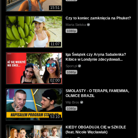
15:51
Czy to koniec zamknięcia na Phuket?
Marta Sielska
1080p
11:07
Iga Świątek czy Aryna Sabalenka?
Kibice w Londynie zdecydowali...
Sport.pl
1080p
02:00
SMOLASTY - O TERAPII, FAMEMMA,
OLIWCE BRAZIL
Wip Bros
1080p
53:10
KIEDY OBGADUJĄ CIĘ w SZKOLE
(feat. Nicole Węcławiak)