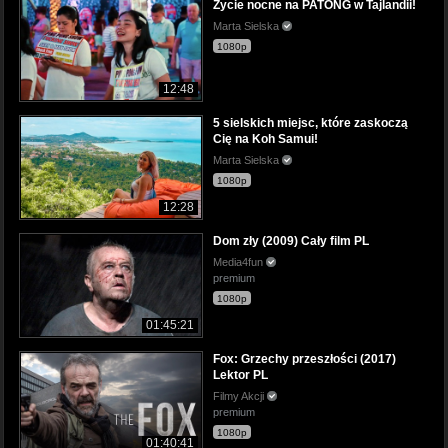
Życie nocne na PATONG w Tajlandii!
Marta Sielska
1080p
12:48
5 sielskich miejsc, które zaskoczą
Cię na Koh Samui!
Marta Sielska
1080p
12:28
Dom zły (2009) Cały film PL
Media4fun
premium
1080p
01:45:21
Fox: Grzechy przeszłości (2017)
Lektor PL
Filmy Akcji
premium
1080p
01:40:41