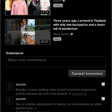
Waksy
1080p
13:24
Three years ago, I arrived in Thailand
with only two backpacks and a heart
full of wanderlust
Marta Sielska
480p
00:07
Komentarze
Zamieść komentarz
anonim
Brzydko i nudno wedlug mnie na tych mazurach jedynie ten
jachcik ciekawy ale malo ludzi pewnie :P
odpowiedz
anonim
Ale co zrobilas odwiedzilas te okolice nic nie wiadomo po tytule
tajemniczym ;-)