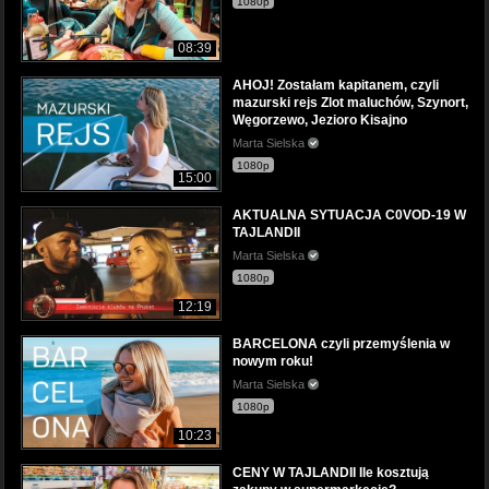
1080p
08:39
AHOJ! Zostałam kapitanem, czyli
mazurski rejs Zlot maluchów, Szynort,
Węgorzewo, Jezioro Kisajno
Marta Sielska
1080p
15:00
AKTUALNA SYTUACJA C0VOD-19 W
TAJLANDII
Marta Sielska
1080p
12:19
BARCELONA czyli przemyślenia w
nowym roku!
Marta Sielska
1080p
10:23
CENY W TAJLANDII Ile kosztują