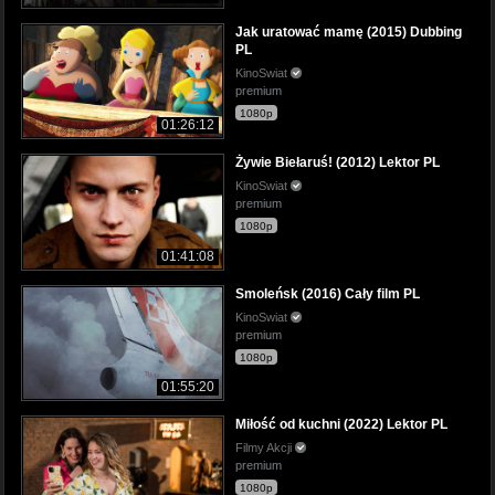
Jak uratować mamę (2015) Dubbing
PL
KinoSwiat
premium
1080p
01:26:12
Żywie Biełaruś! (2012) Lektor PL
KinoSwiat
premium
1080p
01:41:08
Smoleńsk (2016) Cały film PL
KinoSwiat
premium
1080p
01:55:20
Miłość od kuchni (2022) Lektor PL
Filmy Akcji
premium
1080p