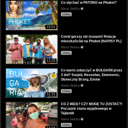
Co słychać w PATONG na Phuket?
Marta Sielska
1080p
10:01
Covid gorszy niż tsunami! Relacje
mieszkańców na Phuket [NAPISY PL]
Marta Sielska
1080p
13:26
Co warto zobaczyć w BUŁGARII przez
3 dni? Sozpol, Nessebar, Sinemorec,
Słoneczny Brzeg, Emine
Marta Sielska
1080p
11:31
CO Z WIZĄ? CZY MOGĘ TU ZOSTAĆ?!
Początek stanu wyjątkowego w
Tajlandii
Marta Sielska
1080p
14:34