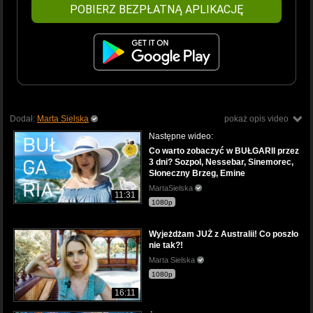
POBIERZ BEZPŁATNĄ APLIKACJĘ
Dodał:
Marta Sielska
pokaż opis video
Następne wideo:
Co warto zobaczyć w BUŁGARII przez
3 dni? Sozpol, Nessebar, Sinemorec,
Słoneczny Brzeg, Emine
MartaSielska
11:31
1080p
Wyjeżdżam JUŻ z Australii! Co poszło
nie tak?!
Marta Sielska
1080p
16:11