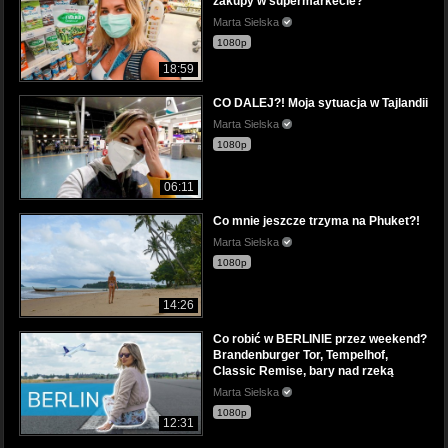
zakupy w supermarkecie?
Marta Sielska
1080p
18:59
CO DALEJ?! Moja sytuacja w Tajlandii
Marta Sielska
1080p
06:11
Co mnie jeszcze trzyma na Phuket?!
Marta Sielska
1080p
14:26
Co robić w BERLINIE przez weekend?
Brandenburger Tor, Tempelhof,
Classic Remise, bary nad rzeką
Marta Sielska
1080p
12:31