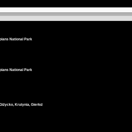
ians National Park
ians National Park
iżycko, Krutynia, Gierłoż