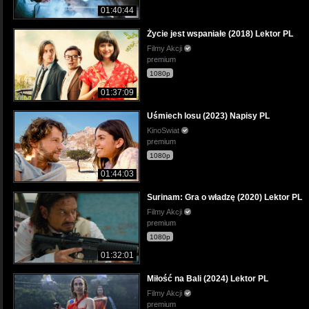
01:40:44
Życie jest wspaniałe (2018) Lektor PL
Filmy Akcji
premium
1080p
01:37:09
Uśmiech losu (2023) Napisy PL
KinoSwiat
premium
1080p
01:44:03
Surinam: Gra o władzę (2020) Lektor PL
Filmy Akcji
premium
1080p
01:32:01
Miłość na Bali (2024) Lektor PL
Filmy Akcji
premium