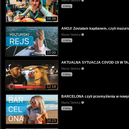
Marta Sielska
1080p
08:39
AHOJ! Zostałam kapitanem, czyli mazursk
Marta Sielska
1080p
15:00
AKTUALNA SYTUACJA C0VOD-19 W TAJ
Marta Sielska
1080p
12:19
BARCELONA czyli przemyślenia w nowy
Marta Sielska
1080p
10:23