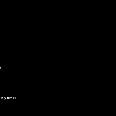
)
ały film PL