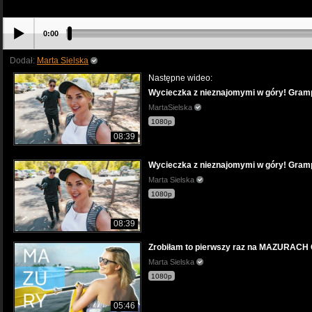
0:00
Dodał:
Marta Sielska
Następne wideo:
Wycieczka z nieznajomymi w góry! Gramp
MartaSielska
1080p
08:39
Wycieczka z nieznajomymi w góry! Gramp
Marta Sielska
1080p
08:39
Zrobiłam to pierwszy raz na MAZURACH G
Marta Sielska
1080p
05:46