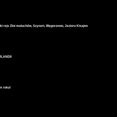
i rejs Zlot maluchów, Szynort, Węgorzewo, Jezioro Kisajno
LANDII
m roku!