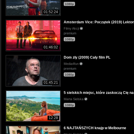
1080p
01:52:24
Amsterdam Vice: Początek (2019) Lektor
Filmy Akcji
premium
1080p
01:46:02
Dom zły (2009) Cały film PL
Media4fun
premium
1080p
01:45:21
5 sielskich miejsc, które zaskoczą Cię n
Marta Sielska
1080p
12:28
6 NAJTAŃSZYCH knajp w Melbourne