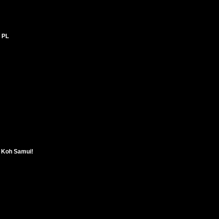
 PL
a Koh Samui!