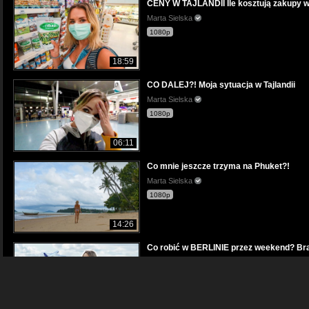
CENY W TAJLANDII Ile kosztują zakupy 
Marta Sielska
1080p
18:59
CO DALEJ?! Moja sytuacja w Tajlandii
Marta Sielska
1080p
06:11
Co mnie jeszcze trzyma na Phuket?!
Marta Sielska
1080p
14:26
Co robić w BERLINIE przez weekend? Bra
Marta Sielska
1080p
12:31