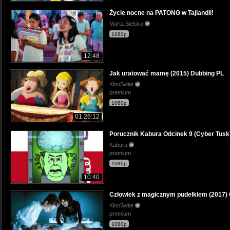
Życie nocne na PATONG w Tajlandii!
Marta Sielska
1080p
12:48
Jak uratować mamę (2015) Dubbing PL
KinoSwiat
premium
1080p
01:26:12
Porucznik Kabura Odcinek 9 (Cyber Tusk
Kabura
premium
1080p
10:40
Człowiek z magicznym pudełkiem (2017) C
KinoSwiat
premium
1080p