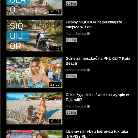
1080p
16:48
Filipiny SIQUIJOR najpiękniejsze
miejsca w 3 dni!
Marta Sielska
1080p
23:27
Gdzie zamieszkać na PHUKET? Kata
Beach
Marta Sielska
1080p
22:33
Gdzie żyją dzikie świnki na wyspie w
Tajlandii?
Marta Sielska
1080p
10:37
Idziemy na ryby z kierowcą tuk tuka
[NAPISY PL]