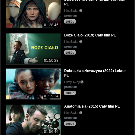
PL
KinoSwiat
premium
1080p
01:28:46
Boże Ciało (2019) Cały film PL
KinoSwiat
premium
1080p
01:50:23
Dobra, zła dziewczyna (2022) Lektor
PL
Filmy Akcji
premium
1080p
01:19:24
Anatomia zła (2015) Cały film PL
KinoSwiat
premium
1080p
01:56:46