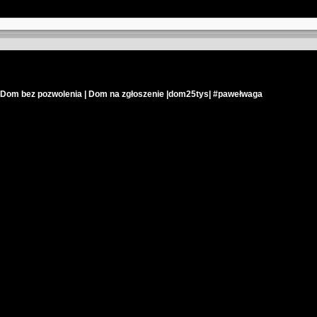
| Dom bez pozwolenia | Dom na zgłoszenie |dom25tys| #pawełwaga