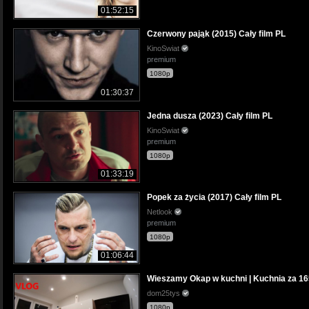
01:52:15
Czerwony pająk (2015) Cały film PL
KinoSwiat
premium
1080p
01:30:37
Jedna dusza (2023) Cały film PL
KinoSwiat
premium
1080p
01:33:19
Popek za życia (2017) Cały film PL
Netlook
premium
1080p
01:06:44
Wieszamy Okap w kuchni | Kuchnia za 165
dom25tys
1080p