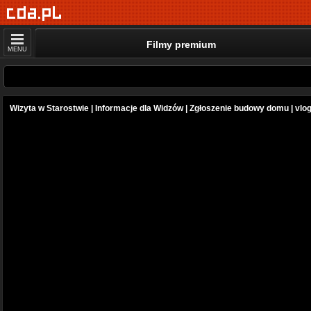
Filmy premium
MENU
Wizyta w Starostwie | Informacje dla Widzów | Zgłoszenie budowy domu | vlo