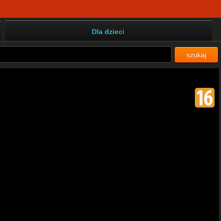
Dla dzieci
szukaj