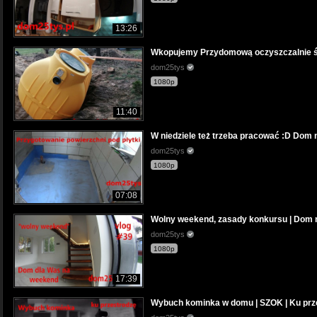
13:26
Wkopujemy Przydomową oczyszczalnie śc
dom25tys
1080p
11:40
W niedziele też trzeba pracować :D Dom
dom25tys
1080p
07:08
Wolny weekend, zasady konkursu | Dom n
dom25tys
1080p
17:39
Wybuch kominka w domu | SZOK | Ku przes