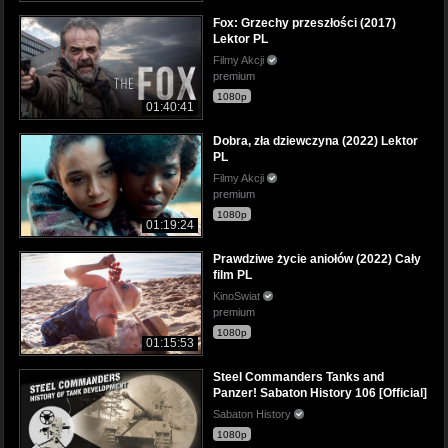
Fox: Grzechy przeszłości (2017)
Lektor PL
Filmy Akcji
premium
1080p
01:40:41
Dobra, zła dziewczyna (2022) Lektor
PL
Filmy Akcji
premium
1080p
01:19:24
Prawdziwe życie aniołów (2022) Cały
film PL
KinoSwiat
premium
1080p
01:15:53
Steel Commanders Tanks and
Panzer! Sabaton History 106 [Official]
Sabaton History
1080p