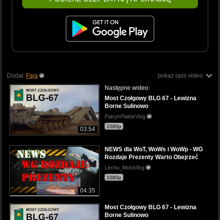
Dodał:
Faja
pokaż opis video
Następne wideo:
Most Czołgowy BLG 67 - Lewizna
Borne Sulinowo
PatrykPiatekVlog
1080p
03:54
NEWS dla WoT, WoWs i WoWp - WG
Rozdaje Prezenty Warto Obejrzeć
Lechu_MotoVlog
1080p
04:35
Most Czołgowy BLG 67 - Lewizna
Borne Sulinowo