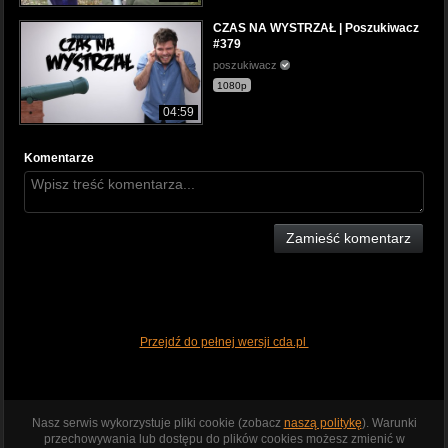
CZAS NA WYSTRZAŁ | Poszukiwacz
#379
poszukiwacz
1080p
04:59
Komentarze
Zamieść komentarz
Przejdź do pełnej wersji cda.pl
Nasz serwis wykorzystuje pliki cookie (zobacz
naszą politykę
). Warunki
przechowywania lub dostępu do plików cookies możesz zmienić w