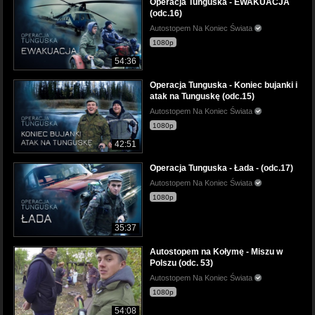
Operacja Tunguska - EWAKUACJA
(odc.16)
Autostopem Na Koniec Świata
1080p
54:36
Operacja Tunguska - Koniec bujanki i
atak na Tunguskę (odc.15)
Autostopem Na Koniec Świata
1080p
42:51
Operacja Tunguska - Łada - (odc.17)
Autostopem Na Koniec Świata
1080p
35:37
Autostopem na Kołymę - Miszu w
Polszu (odc. 53)
Autostopem Na Koniec Świata
1080p
54:08