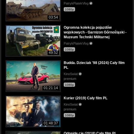
PatrykPiatekVlog
1080p
03:54
Ogromna kolekcja pojazdów
wojskowych - Garnizon Górnośląski -
Muzeum Techniki Militarnej
PatrykPiatekVlog
1080p
49:52
Budda. Dzieciak '98 (2024) Cały film
PL
KinoSwiat
premium
1080p
01:21:14
Kurier (2019) Cały film PL
KinoSwiat
premium
1080p
01:48:37
Odnajdę cię (2018) Cały film PL