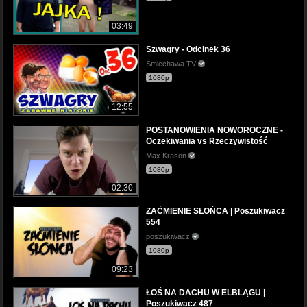
03:49
Szwagry - Odcinek 36
Śmiechawa TV
1080p
12:55
POSTANOWIENIA NOWOROCZNE -
Oczekiwania vs Rzeczywistość
Max Krason
1080p
02:30
ZAĆMIENIE SŁOŃCA | Poszukiwacz
554
poszukiwacz
1080p
09:23
ŁOŚ NA DACHU W ELBLĄGU |
Poszukiwacz 487