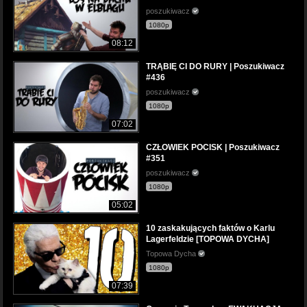
poszukiwacz
1080p
08:12
TRĄBIĘ CI DO RURY | Poszukiwacz
#436
poszukiwacz
1080p
07:02
CZŁOWIEK POCISK | Poszukiwacz
#351
poszukiwacz
1080p
05:02
10 zaskakujących faktów o Karlu
Lagerfeldzie [TOPOWA DYCHA]
Topowa Dycha
1080p
07:39