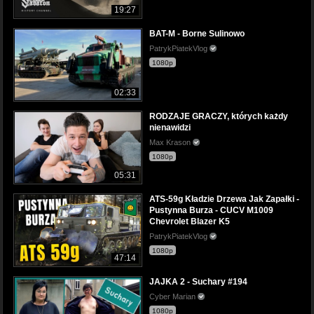
19:27
BAT-M - Borne Sulinowo
PatrykPiatekVlog
1080p
02:33
RODZAJE GRACZY, których każdy
nienawidzi
Max Krason
1080p
05:31
ATS-59g Kładzie Drzewa Jak Zapałki -
Pustynna Burza - CUCV M1009
Chevrolet Blazer K5
PatrykPiatekVlog
1080p
47:14
JAJKA 2 - Suchary #194
Cyber Marian
1080p