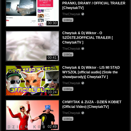
PRANKI, DRAMY / OFFICIAL TRAILER
[ChwytakTV]
TheChwytak
1080p
00:30
Chwytak & Dj Wiktor - O
SZÓSTEJ/OFFICIAL TRAILER [
ChwytakTV ]
TheChwytak
1080p
00:41
Chwytak & Dj Wiktor - LIS MI STĄD
WYSZOŁ [official audio] (Stole the
show/parody)[ ChwytakTV ]
TheChwytak
1080p
03:24
CHWYTAK & ZUZA - DZIEŃ KOBIET
(Official Video) [ChwytakTV]
TheChwytak
1080p
02:49