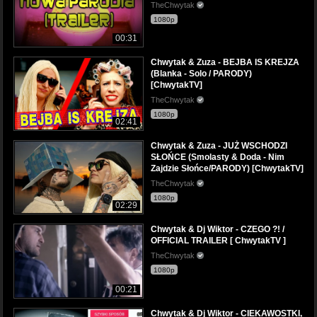
TheChwytak
1080p
00:31
Chwytak & Zuza - BEJBA IS KREJZA
(Blanka - Solo / PARODY)
[ChwytakTV]
TheChwytak
1080p
02:41
Chwytak & Zuza - JUŻ WSCHODZI
SŁOŃCE (Smolasty & Doda - Nim
Zajdzie Słońce/PARODY) [ChwytakTV]
TheChwytak
1080p
02:29
Chwytak & Dj Wiktor - CZEGO ?! /
OFFICIAL TRAILER [ ChwytakTV ]
TheChwytak
1080p
00:21
Chwytak & Dj Wiktor - CIEKAWOSTKI,