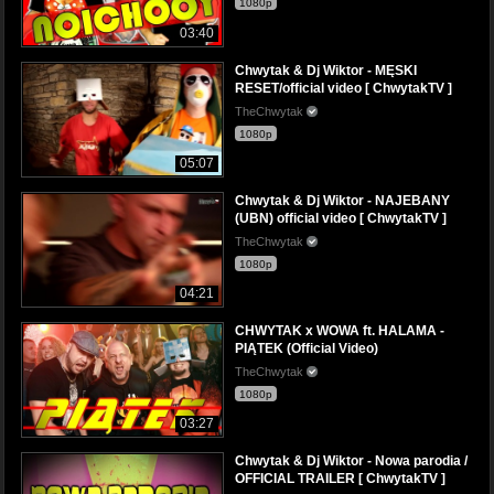
1080p
03:40
Chwytak & Dj Wiktor - MĘSKI
RESET/official video [ ChwytakTV ]
TheChwytak
1080p
05:07
Chwytak & Dj Wiktor - NAJEBANY
(UBN) official video [ ChwytakTV ]
TheChwytak
1080p
04:21
CHWYTAK x WOWA ft. HALAMA -
PIĄTEK (Official Video)
TheChwytak
1080p
03:27
Chwytak & Dj Wiktor - Nowa parodia /
OFFICIAL TRAILER [ ChwytakTV ]