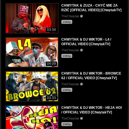
CHWYTAK & ZUZA - CHYĆ MIE ZA
RZIĆ [OFFICIAL VIDEO] [ChwytakTV]
TheChwytak
1080p
03:34
CHWYTAK & DJ WIKTOR - L4 /
OFFICIAL VIDEO [ChwytakTV]
TheChwytak
1080p
04:09
CHWYTAK & DJ WIKTOR - BROWCE
62 / OFFICIAL VIDEO [ChwytakTV]
TheChwytak
1080p
03:33
CHWYTAK & DJ WIKTOR - HEJA HO!
/ OFFICIAL VIDEO [ChwytakTV]
TheChwytak
1080p