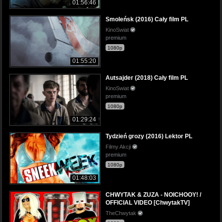
01:56:46
Smoleńsk (2016) Cały film PL
KinoSwiat
premium
1080p
01:55:20
Autsajder (2018) Cały film PL
KinoSwiat
premium
1080p
01:29:24
Tydzień grozy (2016) Lektor PL
Filmy Akcji
premium
1080p
01:48:03
CHWYTAK & ZUZA - NOICHOOY! /
OFFICIAL VIDEO [ChwytakTV]
TheChwytak