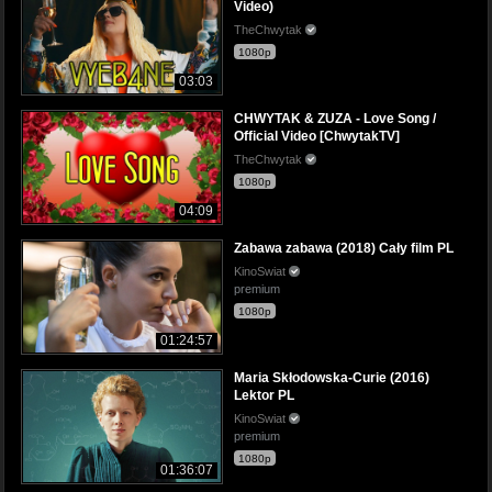
Video)
TheChwytak
1080p
03:03
CHWYTAK & ZUZA - Love Song /
Official Video [ChwytakTV]
TheChwytak
1080p
04:09
Zabawa zabawa (2018) Cały film PL
KinoSwiat
premium
1080p
01:24:57
Maria Skłodowska-Curie (2016)
Lektor PL
KinoSwiat
premium
1080p
01:36:07