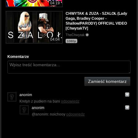
04:19
CHWYTAK & ZUZA - SZALOŁ (Lady
Gaga, Bradley Cooper -
Shallow/PARODY) OFFICIAL VIDEO
[ChwytakTV]
TheChwytak
04:04
1080p
Komentarze
Zamieść komentarz
anonim
Kretyn z pudłem na bani
odpowiedz
anonim
@anonim: noichooy
odpowiedz