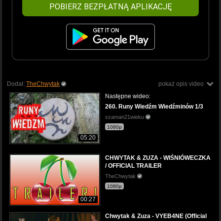
POBIERZ BEZPŁATNĄ APLIKACJĘ
Dodał:
TheChwytak
pokaż opis video
Następne wideo:
260. Runy Wiedźm Wiedźminów 1/3
szaman21wieku
1080p
05:20
CHWYTAK & ZUZA - WIŚNIÓWECZKA
/ OFFICIAL TRAILER
TheChwytak
1080p
00:27
Chwytak & Zuza - VYEB4NE (Official