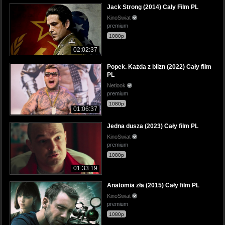
Jack Strong (2014) Cały Film PL
KinoSwiat
premium
1080p
02:02:37
Popek. Każda z blizn (2022) Cały film
PL
Netlook
premium
1080p
01:06:37
Jedna dusza (2023) Cały film PL
KinoSwiat
premium
1080p
01:33:19
Anatomia zła (2015) Cały film PL
KinoSwiat
premium
1080p