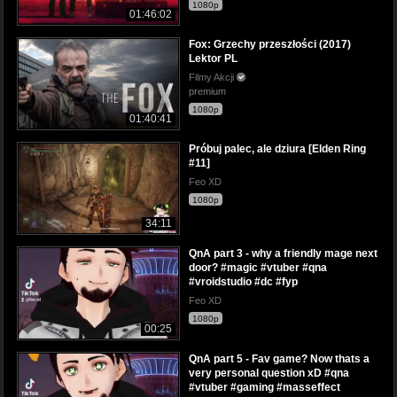
1080p
01:46:02
Fox: Grzechy przeszłości (2017)
Lektor PL
Filmy Akcji
premium
1080p
01:40:41
Próbuj palec, ale dziura [Elden Ring
#11]
Feo XD
1080p
34:11
QnA part 3 - why a friendly mage next
door? #magic #vtuber #qna
#vroidstudio #dc #fyp
Feo XD
1080p
00:25
QnA part 5 - Fav game? Now thats a
very personal question xD #qna
#vtuber #gaming #masseffect