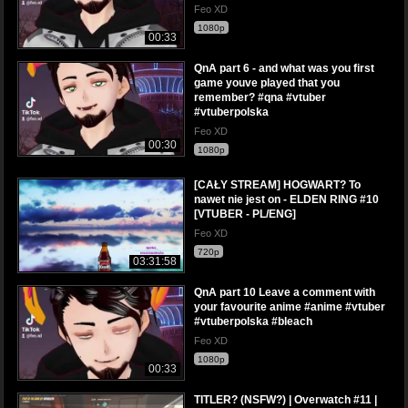
Feo XD
1080p
00:33
QnA part 6 - and what was you first
game youve played that you
remember? #qna #vtuber
#vtuberpolska
Feo XD
00:30
1080p
[CAŁY STREAM] HOGWART? To
nawet nie jest on - ELDEN RING #10
[VTUBER - PL/ENG]
Feo XD
720p
03:31:58
QnA part 10 Leave a comment with
your favourite anime #anime #vtuber
#vtuberpolska #bleach
Feo XD
1080p
00:33
TITLER? (NSFW?) | Overwatch #11 |