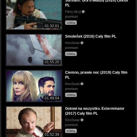
Surinam: Gra o władzę (2020) Lektor
PL
Filmy Akcji
premium
1080p
01:32:01
Smoleńsk (2016) Cały film PL
KinoSwiat
premium
1080p
01:55:20
Ciemno, prawie noc (2019) Cały film
PL
KinoSwiat
premium
1080p
01:49:04
Gotowi na wszystko. Exterminator
(2017) Cały film PL
KinoSwiat
premium
1080p
01:52:39