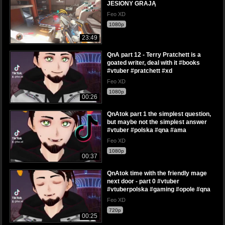
JESIONY GRAJĄ
Feo XD
1080p
23:49
QnA part 12 - Terry Pratchett is a
goated writer, deal with it #books
#vtuber #pratchett #xd
Feo XD
1080p
00:26
QnAtok part 1 the simplest question,
but maybe not the simplest answer
#vtuber #polska #qna #ama
Feo XD
1080p
00:37
QnAtok time with the friendly mage
next door - part 0 #vtuber
#vtuberpolska #gaming #opole #qna
Feo XD
720p
00:25