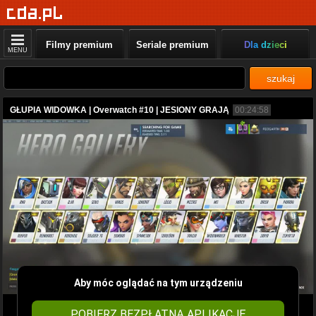
Filmy premium
Seriale premium
Dla dzieci
MENU
szukaj
GŁUPIA WIDOWKA | Overwatch #10 | JESIONY GRAJĄ
00:24:58
Aby móc oglądać na tym urządzeniu
POBIERZ BEZPŁATNĄ APLIKACJĘ