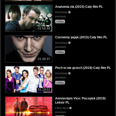
Anatomia zła (2015) Cały film PL
KinoSwiat
premium
1080p
01:56:46
Czerwony pająk (2015) Cały film PL
KinoSwiat
premium
1080p
01:30:37
Pech to nie grzech (2018) Cały film PL
KinoSwiat
premium
1080p
01:19:01
Amsterdam Vice: Początek (2019)
Lektor PL
Filmy Akcji
premium