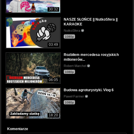
30:32
NASZE SŁOŃCE || NutkoSfera ||
KARAOKE
NutkoSfera
1080p
03:49
Rozbiłem mercedesa rosyjskich
milionerów...
Robert Marchel
1080p
06:05
Budowa agroturystyki. Vlog 6
Paweł Farmer
1080p
18:20
Komentarze