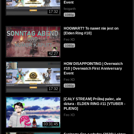
Event
feogarth
17:32
1080p
HOGWART? To nawet nie jest on
[Elden Ring #10]
Feo XD
1080p
42:27
HOW DISAPPOINTING | Overwatch
#10 | Overwatch First Anniversary
Event
Feo XD
1080p
17:32
[CAŁY STREAM] Próbuj palec, ale
dziura - ELDEN RING #11 [VTUBER -
PL/ENG]
Feo XD
03:31:45