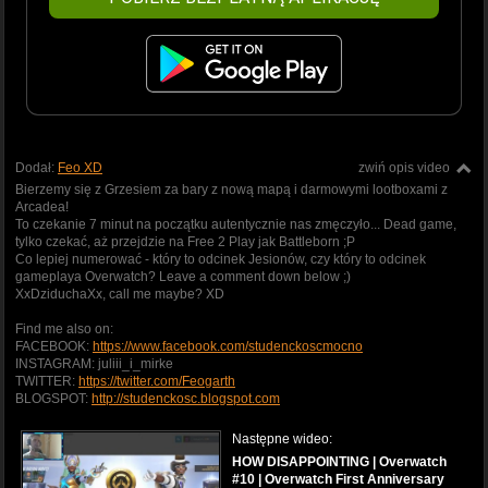
Dodał:
Feo XD
zwiń opis video
Bierzemy się z Grzesiem za bary z nową mapą i darmowymi lootboxami z
Arcadea!
To czekanie 7 minut na początku autentycznie nas zmęczyło... Dead game,
tylko czekać, aż przejdzie na Free 2 Play jak Battleborn ;P
Co lepiej numerować - który to odcinek Jesionów, czy który to odcinek
gameplaya Overwatch? Leave a comment down below ;)
XxDziduchaXx, call me maybe? XD
Find me also on:
FACEBOOK:
https://www.facebook.com/studenckoscmocno
INSTAGRAM: juliii_i_mirke
TWITTER:
https://twitter.com/Feogarth
BLOGSPOT:
http://studenckosc.blogspot.com
Następne wideo:
HOW DISAPPOINTING | Overwatch
#10 | Overwatch First Anniversary