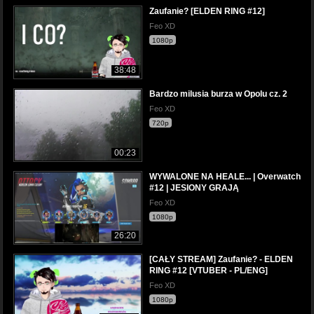
Zaufanie? [ELDEN RING #12]
Feo XD
1080p
38:48
Bardzo milusia burza w Opolu cz. 2
Feo XD
720p
00:23
WYWALONE NA HEALE... | Overwatch
#12 | JESIONY GRAJĄ
Feo XD
1080p
26:20
[CAŁY STREAM] Zaufanie? - ELDEN
RING #12 [VTUBER - PL/ENG]
Feo XD
1080p