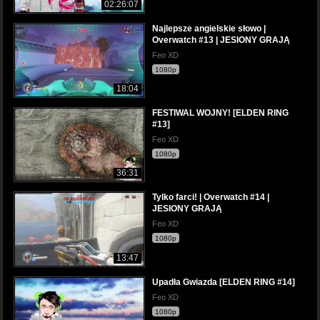
02:26:07
Najlepsze angielskie słowo |
Overwatch #13 | JESIONY GRAJĄ
Feo XD
1080p
18:04
FESTIWAL WOJNY! [ELDEN RING
#13]
Feo XD
1080p
36:31
Tylko farci! | Overwatch #14 |
JESIONY GRAJĄ
Feo XD
1080p
13:47
Upadła Gwiazda [ELDEN RING #14]
Feo XD
1080p