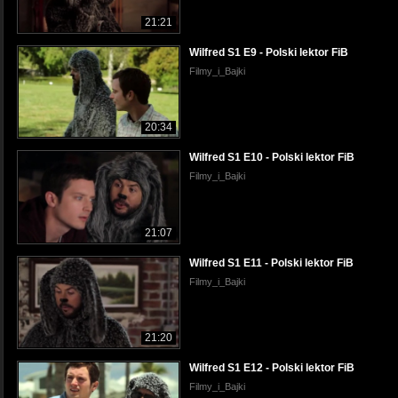
21:21
Wilfred S1 E9 - Polski lektor FiB
Filmy_i_Bajki
20:34
Wilfred S1 E10 - Polski lektor FiB
Filmy_i_Bajki
21:07
Wilfred S1 E11 - Polski lektor FiB
Filmy_i_Bajki
21:20
Wilfred S1 E12 - Polski lektor FiB
Filmy_i_Bajki