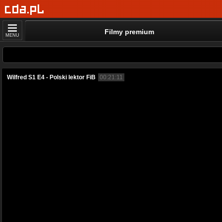
Filmy premium
MENU
Wilfred S1 E4 - Polski lektor FiB
00:21:11