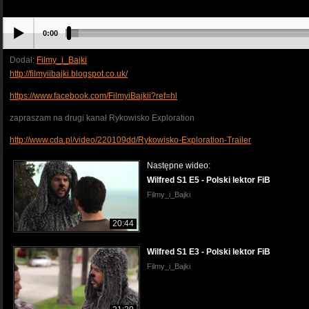
0:00
Dodał:
Filmy_i_Bajki
http://filmyiibajki.blogspot.co.uk/
https://www.facebook.com/FilmyiBajkii?ref=hl
zapraszam na drugi kanał Rykowisko Exploration
http://www.cda.pl/video/220109dd/Rykowisko-Exploration-Trailer
Następne wideo:
Wilfred S1 E5 - Polski lektor FiB
Filmy_i_Bajki
20:44
Wilfred S1 E3 - Polski lektor FiB
Filmy_i_Bajki