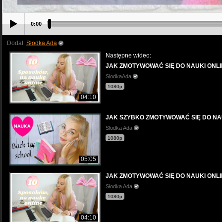
0:00
Dodał:
Słodka Ada
Następne wideo:
JAK ZMOTYWOWAĆ SIĘ DO NAUKI ONLI
SlodkaAda
1080p
04:10
JAK SZYBKO ZMOTYWOWAĆ SIĘ DO NA
Słodka Ada
1080p
05:05
JAK ZMOTYWOWAĆ SIĘ DO NAUKI ONLI
Słodka Ada
1080p
04:10