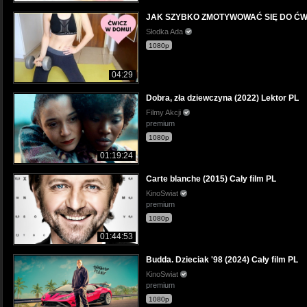
JAK SZYBKO ZMOTYWOWAĆ SIĘ DO ĆW
Słodka Ada
1080p
04:29
Dobra, zła dziewczyna (2022) Lektor PL
Filmy Akcji
premium
1080p
01:19:24
Carte blanche (2015) Cały film PL
KinoSwiat
premium
1080p
01:44:53
Budda. Dzieciak '98 (2024) Cały film PL
KinoSwiat
premium
1080p