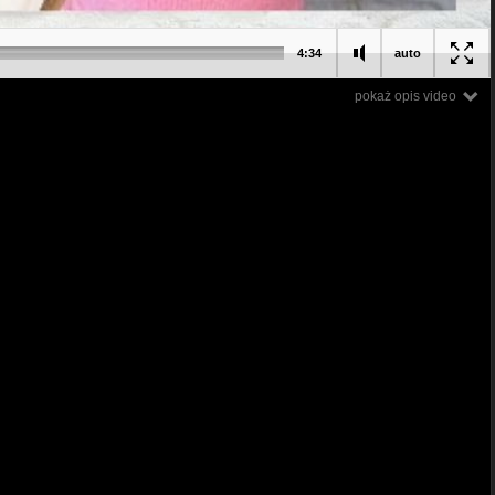
4:34
auto
pokaż opis video