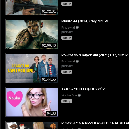
1080p
01:32:01
Miasto 44 (2014) Cały film PL
KinoSwiat
premium
1080p
02:06:46
Powrót do tamtych dni (2021) Cały film P
KinoSwiat
premium
1080p
01:44:55
JAK SZYBKO się UCZYĆ?
Słodka Ada
1080p
04:33
POMYSŁY NA PRZEKASKI DO NAUKI I 