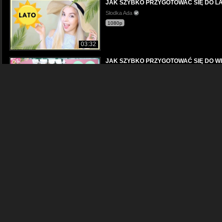
JAK SZYBKO PRZYGOTOWAĆ SIĘ DO L
Słodka Ada
1080p
03:32
JAK SZYBKO PRZYGOTOWAĆ SIĘ DO W
Słodka Ada
1080p
04:40
JAK SZYBKO SPAKOWAĆ SIĘ DO SZKO
Słodka Ada
1080p
04:32
JAK SZYBKO POWIĘKSZYĆ OCZY?
Słodka Ada
480p
04:07