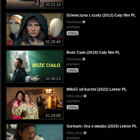
01:21:14
Dziewczyna z szafy (2012) Cały film PL
KinoSwiat
premium
1080p
01:28:46
Boże Ciało (2019) Cały film PL
KinoSwiat
premium
1080p
01:50:23
Miłość od kuchni (2022) Lektor PL
Filmy Akcji
premium
1080p
01:29:08
Surinam: Gra o władzę (2020) Lektor PL
Filmy Akcji
premium