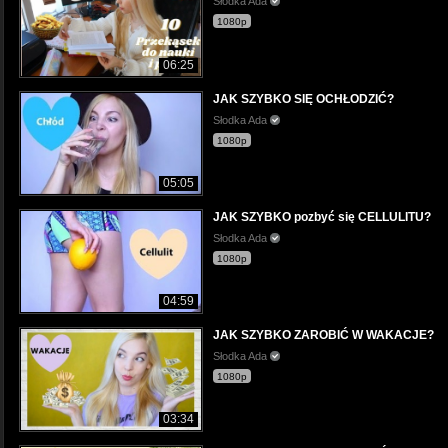
Słodka Ada
1080p
06:25
JAK SZYBKO SIĘ OCHŁODZIĆ?
Słodka Ada
1080p
05:05
JAK SZYBKO pozbyć się CELLULITU?
Słodka Ada
1080p
04:59
JAK SZYBKO ZAROBIĆ W WAKACJE?
Słodka Ada
1080p
03:34