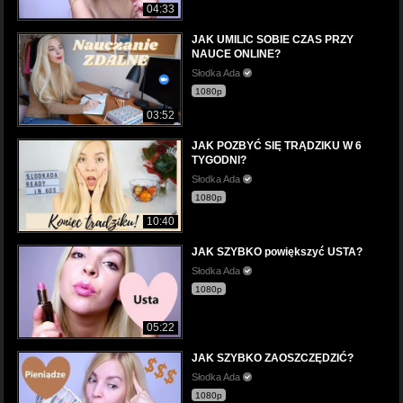
04:33
JAK UMILIC SOBIE CZAS PRZY
NAUCE ONLINE?
Słodka Ada
1080p
03:52
JAK POZBYĆ SIĘ TRĄDZIKU W 6
TYGODNI?
Słodka Ada
1080p
10:40
JAK SZYBKO powiększyć USTA?
Słodka Ada
1080p
05:22
JAK SZYBKO ZAOSZCZĘDZIĆ?
Słodka Ada
1080p