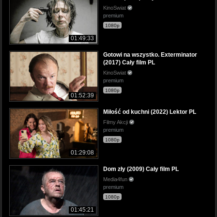
KinoSwiat
premium
1080p
01:49:33
Gotowi na wszystko. Exterminator
(2017) Cały film PL
KinoSwiat
premium
1080p
01:52:39
Miłość od kuchni (2022) Lektor PL
Filmy Akcji
premium
1080p
01:29:08
Dom zły (2009) Cały film PL
Media4fun
premium
1080p
01:45:21