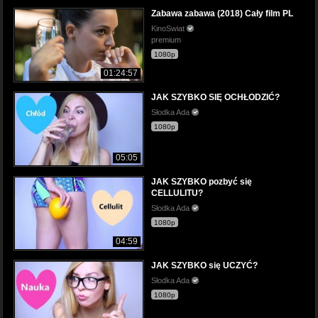
Zabawa zabawa (2018) Cały film PL
KinoSwiat
premium
1080p
01:24:57
JAK SZYBKO SIĘ OCHŁODZIĆ?
Słodka Ada
1080p
05:05
JAK SZYBKO pozbyć się
CELLULITU?
Słodka Ada
1080p
04:59
JAK SZYBKO się UCZYĆ?
Słodka Ada
1080p