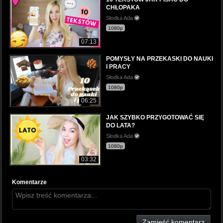
CHŁOPAKA
Słodka Ada
1080p
07:13
POMYSŁY NA PRZEKASKI DO NAUKI
I PRACY
Słodka Ada
1080p
06:25
JAK SZYBKO PRZYGOTOWAĆ SIĘ
DO LATA?
Słodka Ada
1080p
03:32
Komentarze
Zamieść komentarz