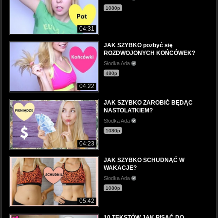
1080p
04:31
JAK SZYBKO pozbyć się
ROZDWOJONYCH KOŃCÓWEK?
Słodka Ada
480p
04:22
JAK SZYBKO ZAROBIĆ BĘDĄC
NASTOLATKIEM?
Słodka Ada
1080p
04:23
JAK SZYBKO SCHUDNĄĆ W
WAKACJE?
Słodka Ada
1080p
05:42
10 TEKSTÓW JAK PISAĆ DO