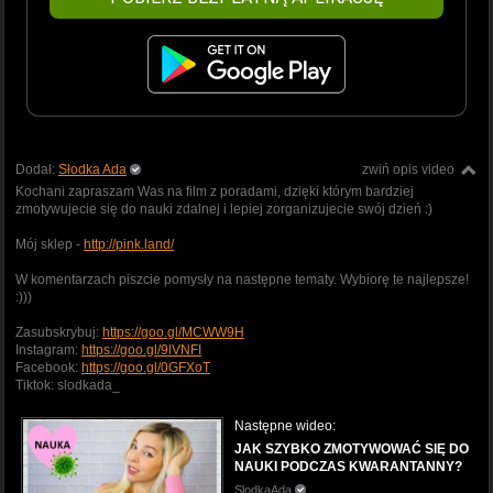
Dodał:
Słodka Ada
zwiń opis video
Kochani zapraszam Was na film z poradami, dzięki którym bardziej
zmotywujecie się do nauki zdalnej i lepiej zorganizujecie swój dzień :)
Mój sklep -
http://pink.land/
W komentarzach piszcie pomysły na następne tematy. Wybiorę te najlepsze!
:)))
Zasubskrybuj:
https://goo.gl/MCWW9H
Instagram:
https://goo.gl/9lVNFI
Facebook:
https://goo.gl/0GFXoT
Tiktok: slodkada_
Następne wideo:
JAK SZYBKO ZMOTYWOWAĆ SIĘ DO
NAUKI PODCZAS KWARANTANNY?
SlodkaAda