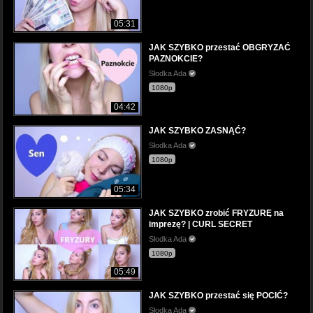
05:31
JAK SZYBKO przestać OBGRYZAĆ
PAZNOKCIE?
Słodka Ada
1080p
04:42
JAK SZYBKO ZASNĄĆ?
Słodka Ada
1080p
05:34
JAK SZYBKO zrobić FRYZURĘ na
imprezę? | CURL SECRET
Słodka Ada
1080p
05:49
JAK SZYBKO przestać się POCIĆ?
Słodka Ada