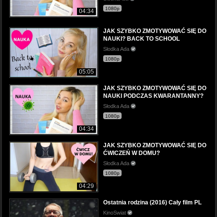
1080p
04:34
JAK SZYBKO ZMOTYWOWAĆ SIĘ DO
NAUKI? BACK TO SCHOOL
Słodka Ada
1080p
05:05
JAK SZYBKO ZMOTYWOWAĆ SIĘ DO
NAUKI PODCZAS KWARANTANNY?
Słodka Ada
1080p
04:34
JAK SZYBKO ZMOTYWOWAĆ SIĘ DO
ĆWICZEŃ W DOMU?
Słodka Ada
1080p
04:29
Ostatnia rodzina (2016) Cały film PL
KinoSwiat