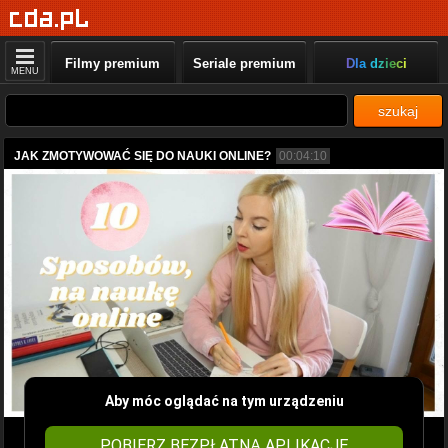
Filmy premium
Seriale premium
Dla dzieci
MENU
szukaj
JAK ZMOTYWOWAĆ SIĘ DO NAUKI ONLINE?
00:04:10
Aby móc oglądać na tym urządzeniu
POBIERZ BEZPŁATNĄ APLIKACJĘ